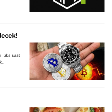
decek!
i lüks saat
...