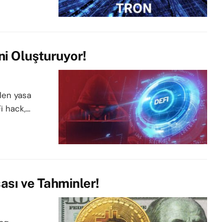
ni Oluşturuyor!
elen yasa
 hack,...
sası ve Tahminler!