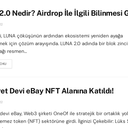
.0 Nedir? Airdrop İle İlgili Bilinmesi
22
bi, LUNA çöküşünün ardından ekosistemi yeniden ayağa
mek için çözüm arayışında. LUNA 2.0 adında bir blok zinci
ağı resmen...
 OKU
DETAILS
ret Devi eBay NFT Alanına Katıldı!
22
devi eBay, Web3 şirketi OneOf ile stratejik bir ortaklık yol
emez token (NFT) sektörüne girdi. İlginizi Çekebilir: Lüks