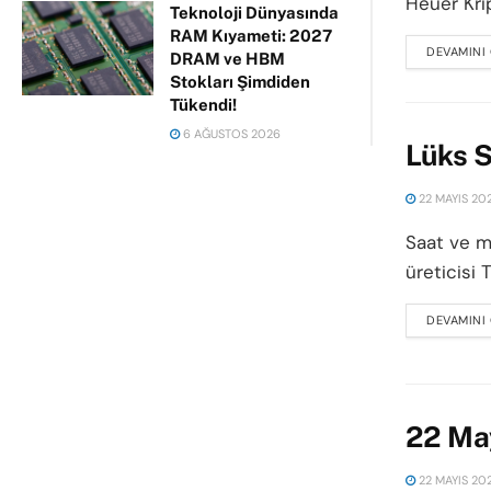
Heuer Krip
Teknoloji Dünyasında
RAM Kıyameti: 2027
DEVAMINI
DRAM ve HBM
Stokları Şimdiden
Tükendi!
6 AĞUSTOS 2026
Lüks S
22 MAYIS 20
Saat ve mo
üreticisi 
DEVAMINI
22 May
22 MAYIS 20