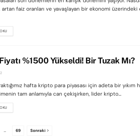
yasaları son dönemlerin en karışık dönemini yaşıyor. Nas
 artan faiz oranları ve yavaşlayan bir ekonomi üzerindeki
 OKU
DETAILS
iyatı %1500 Yükseldi! Bir Tuzak Mı?
22
aktığımız hafta kripto para piyasası için adeta bir yıkım h
imenin tam anlamıyla can çekişirken, lider kripto...
 OKU
DETAILS
…
69
Sonraki