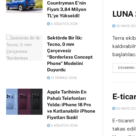
Countryman E’nin
Fiyatı 3,84 Milyon
LUNA 2
TL’ye Yükseldi!
3 AĞUSTOS 2026
26 MAYIS 20
Terra eki
Sektörde Bir İlk:
Tecno, 0 mm
kaldırabil
Çerçevesiz
başlatılac
“Borderless Concept
Phone” Modelini
DEVAMINI
Duyurdu
31 TEMMUZ 2026
Apple Tarihinin En
E-tica
Pahalı Telefonları
Yolda: iPhone 18 Pro
24 MAYIS 20
ve Katlanabilir iPhone
Fiyatları Sızdı!
E-ticaret 
3 AĞUSTOS 2026
takas edil