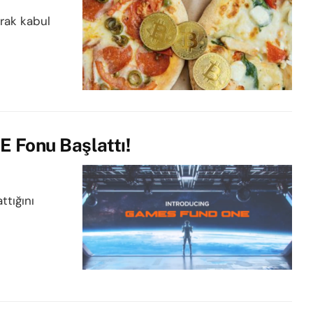
arak kabul
 Fonu Başlattı!
ttığını