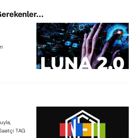
 Gerekenler…
ri
uyla,
 Saatçi TAG