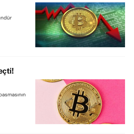
ündür
çti!
m basmasının