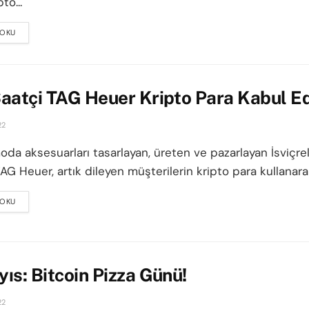
to...
 OKU
DETAILS
aatçi TAG Heuer Kripto Para Kabul E
22
da aksesuarları tasarlayan, üreten ve pazarlayan İsviçrel
TAG Heuer, artık dileyen müşterilerin kripto para kullanarak
 OKU
DETAILS
ıs: Bitcoin Pizza Günü!
22