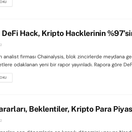
 OKU
DETAILS
 DeFi Hack, Kripto Hacklerinin %97’si
22
n analist firması Chainalysis, blok zincirlerde meydana g
yetlere odaklanan yeni bir rapor yayınladı. Rapora göre DeFi
 OKU
DETAILS
rarları, Beklentiler, Kripto Para Piya
22