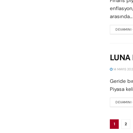
Finans pi
enflasyon,
arasında...
DEVAMINI
LUNA F
14 MAYIS 20
Geride bır
Piyasa kel
DEVAMINI
1
2