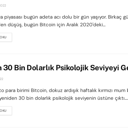
2022
ra piyasası bugün adeta acı dolu bir gün yaşıyor. Birkaç g
n düşüş, bugün Bitcoin için Aralık 2020'deki...
 OKU
DETAILS
n 30 Bin Dolarlık Psikolojik Seviyeyi Ge
22
to para birimi Bitcoin, dokuz ardışık haftalık kırmızı mu
eniden 30 bin dolarlık psikolojik seviyenin üstüne çıktı....
 OKU
DETAILS