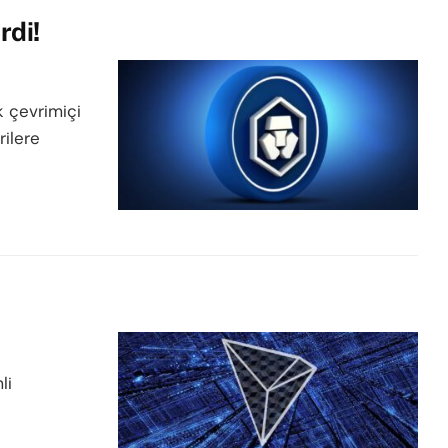
rdi!
k çevrimiçi
rilere
li