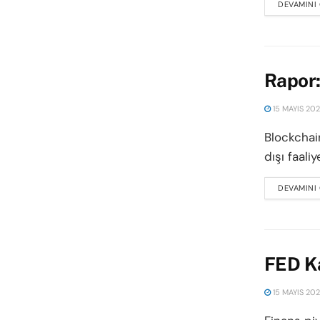
DEVAMINI
Rapor:
15 MAYIS 20
Blockchai
dışı faali
DEVAMINI
FED Ka
15 MAYIS 20