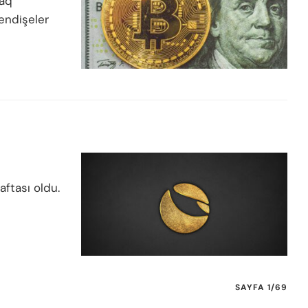
daq
 endişeler
aftası oldu.
SAYFA 1/69