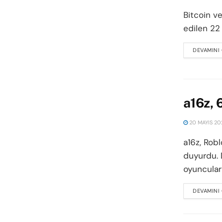
Bitcoin v
edilen 22
DEVAMINI
a16z, 
20 MAYIS 20
a16z, Robl
duyurdu. 
oyuncuları.
DEVAMINI