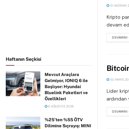
13 HAZIRAN 
Kripto pa
devam ede
DEVAMINI
Haftanın Seçkisi
Bitcoi
Mevcut Araçlara
30 MAYIS 20
Gelmiyor, IONIQ 6 ile
Başlıyor: Hyundai
Lider krip
Bluelink Paketleri ve
ardından y
Özellikleri
6 AĞUSTOS 2026
DEVAMINI
%25’ten %55 ÖTV
Dilimine Sıçrayış: MINI