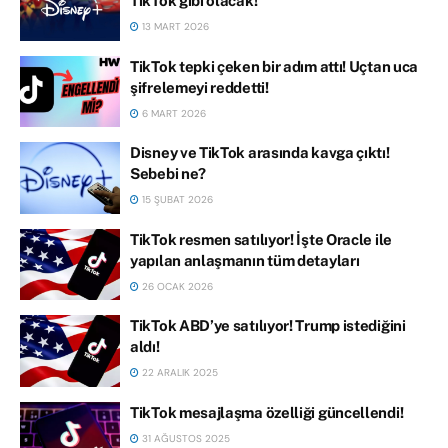
TikTok gibi olacak!
13 MART 2026
TikTok tepki çeken bir adım attı! Uçtan uca
şifrelemeyi reddetti!
6 MART 2026
Disney ve TikTok arasında kavga çıktı!
Sebebi ne?
15 ŞUBAT 2026
TikTok resmen satılıyor! İşte Oracle ile
yapılan anlaşmanın tüm detayları
26 OCAK 2026
TikTok ABD’ye satılıyor! Trump istediğini
aldı!
22 ARALIK 2025
TikTok mesajlaşma özelliği güncellendi!
31 AĞUSTOS 2025