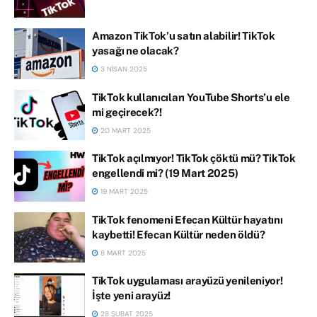
Amazon TikTok’u satın alabilir! TikTok
yasağı ne olacak?
3 NISAN 2025
TikTok kullanıcıları YouTube Shorts’u ele
mi geçirecek?!
20 MART 2025
TikTok açılmıyor! TikTok çöktü mü? TikTok
engellendi mi? (19 Mart 2025)
19 MART 2025
TikTok fenomeni Efecan Kültür hayatını
kaybetti! Efecan Kültür neden öldü?
8 MART 2025
TikTok uygulaması arayüzü yenileniyor!
İşte yeni arayüz!
28 ŞUBAT 2025