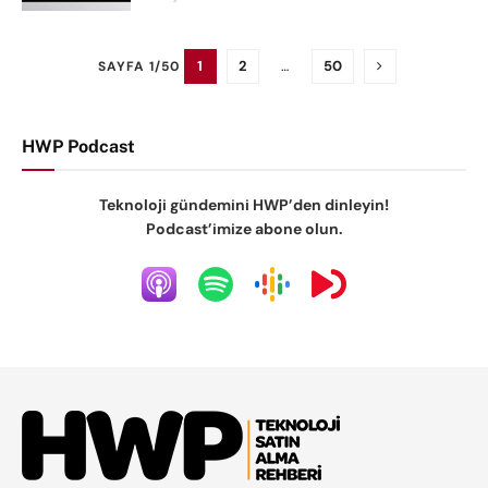
1
2
…
50
SAYFA 1/50
HWP Podcast
Teknoloji gündemini HWP’den dinleyin!
Podcast’imize abone olun.