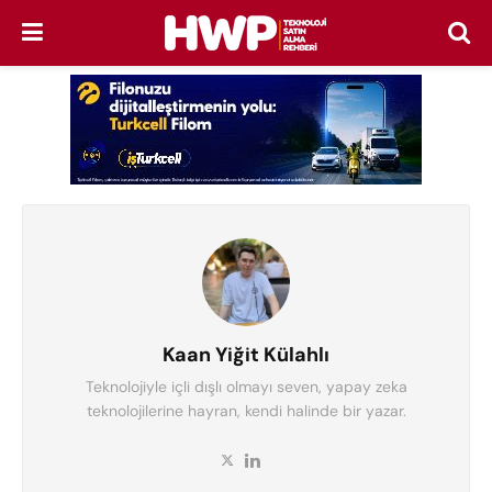
Kaan Yiğit Külahlı
Teknolojiyle içli dışlı olmayı seven, yapay zeka
teknolojilerine hayran, kendi halinde bir yazar.