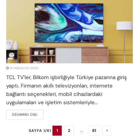
27 AĞUSTOS 2020
TCL TV'ler, Bilkom işbirliğiyle Türkiye pazarına giriş
yaptı. Firmanın akıllı televizyonları, internete
bağlantı seçenekleri, mobil cihazlardaki
uygulamaları ve işletim sistemleriyle...
DEVAMINI OKU
DETAILS
1
2
…
61
SAYFA 1/61