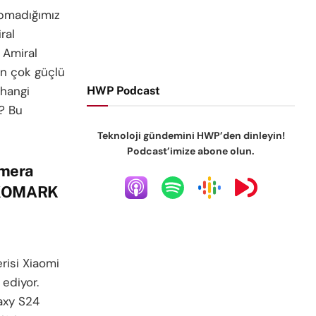
pmadığımız
ral
 Amiral
in çok güçlü
hangi
HWP Podcast
r? Bu
Teknoloji gündemini HWP’den dinleyin!
Podcast’imize abone olun.
amera
 DXOMARK
isi Xiaomi
ediyor.
laxy S24