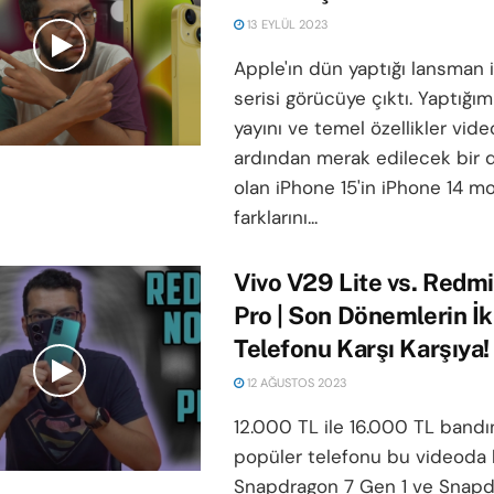
13 EYLÜL 2023
Apple'ın dün yaptığı lansman i
serisi görücüye çıktı. Yaptığı
yayını ve temel özellikler vid
ardından merak edilecek bir 
olan iPhone 15'in iPhone 14 m
farklarını...
Vivo V29 Lite vs. Redmi
Pro | Son Dönemlerin İk
Telefonu Karşı Karşıya!
12 AĞUSTOS 2023
12.000 TL ile 16.000 TL bandın
popüler telefonu bu videoda k
Snapdragon 7 Gen 1 ve Snap