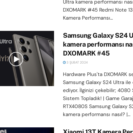
Ultra kamera performansı nası
DXOMARK #45 Redmi Note 13
Kamera Performansı...
Samsung Galaxy S24 U
kamera performansı nas
DXOMARK #45
3 ŞUBAT 2024
Hardware Plus'ta DXOMARK se
Samsung Galaxy S24 Ultra il
ediyor. İlginizi çekebilir; 4080
Sistem Topladık! | Game Gara
RTX4080S Samsung Galaxy S2
kamera performansı nasıl? |...
Xiaomi 13T Kamera Per