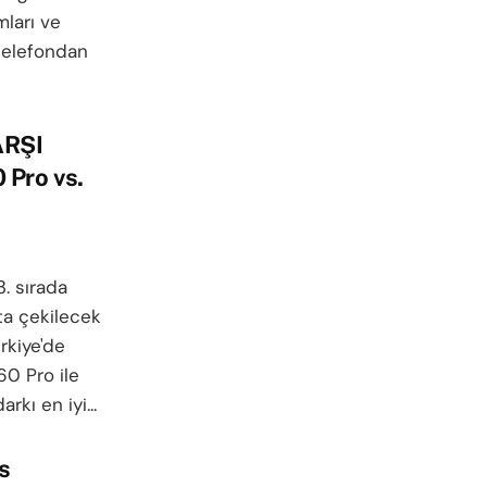
mları ve
 telefondan
ARŞI
Pro vs.
. sırada
ta çekilecek
ürkiye'de
0 Pro ile
kı en iyi...
s