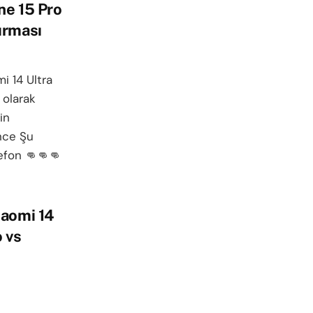
ne 15 Pro
ırması
i 14 Ultra
 olarak
in
ence Şu
lefon 👊👊👊
iaomi 14
 vs