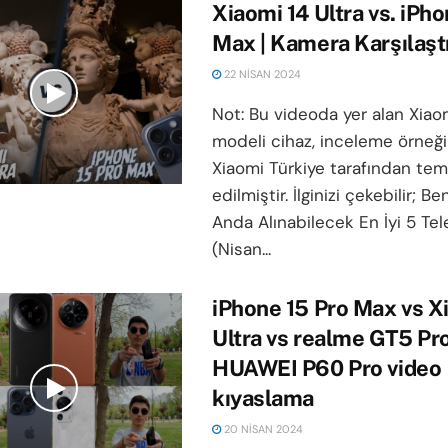
Xiaomi 14 Ultra vs. iPho
Max | Kamera Karşılaşt
22 NISAN 2024
Not: Bu videoda yer alan Xiaom
modeli cihaz, inceleme örneği
Xiaomi Türkiye tarafından tem
edilmiştir. İlginizi çekebilir; B
Anda Alınabilecek En İyi 5 Te
(Nisan...
iPhone 15 Pro Max vs X
Ultra vs realme GT5 Pro
HUAWEI P60 Pro video
kıyaslama
20 NISAN 2024