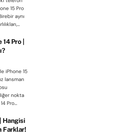
iki telefon
one 15 Pro
Birebir aynı
ıkları,...
 14 Pro |
ı?
le iPhone 15
mız lansman
eosu
diğer nokta
4 Pro...
| Hangisi
 Farklar!