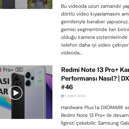
Bu videoda uzun zamandır ya
dörtlü video kıyaslamasını ami
gemileriyle beraber yapıyoruz.
gemisi segmentinde her birin
olduğu kamera sistemlerinde 
telefon daha iyi video çekiyo
videoda...
Redmi Note 13 Pro+ K
Performansı Nasıl? |
#46
5 ŞUBAT 2024
Hardware Plus'ta DXOMARK ser
Redmi Note 13 Pro+ ile devam 
İlginizi çekebilir; Samsung Ga