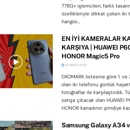
778G+ işlemcileri, farklı tasarı
özellikleriyle dikkat çeken iki
hangisi...
EN İYİ KAMERALAR K
KARŞIYA | HUAWEI P60 
HONOR Magic5 Pro
22 MAYIS 2023
DXOMARK listesine göre 1. ve 3
olan iki telefonu günlük hayat
fotoğraflar ile karşılaştırdık. T
satışa çıkacak olan HUAWEI P6
HONOR kanadının şimdiye kadar
Samsung Galaxy A34 v