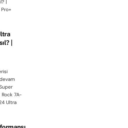
l? |
 Pro+
ltra
ıl? |
risi
e devam
 Super
j Rock 7A-
4 Ultra
formansı