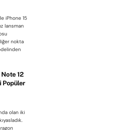
le iPhone 15
mız lansman
eosu
diğer nokta
odelinden
 Note 12
i Popüler
da olan iki
ıyasladık.
dragon