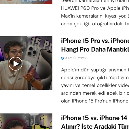
telefon kameraları en iyi olan 
HUAWEI P60 Pro ve Apple iPh
Max'in kameralarını kıyaslıyor. 
anda çektiği fotoğraflardaki farlıl
iPhone 15 Pro vs. iPhone
Hangi Pro Daha Mantıkl
14 EYLÜL 2023
Apple'ın dün yaptığı lansman i
serisi görücüye çıktı. Yaptığı
yayını ve temel özellikler vid
ardından merak edilecek bir 
olan iPhone 15 Pro'nun iPhone 1
iPhone 15 vs. iPhone 14 
Alınır? İşte Aradaki Tüm