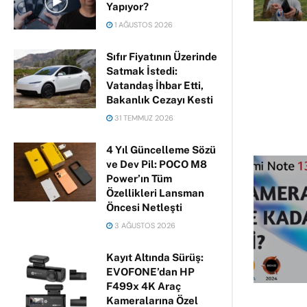
Yapıyor?
1 AĞUSTOS 2026
Sıfır Fiyatının Üzerinde
Satmak İstedi:
Vatandaş İhbar Etti,
Bakanlık Cezayı Kesti
31 TEMMUZ 2026
4 Yıl Güncelleme Sözü
ve Dev Pil: POCO M8
Power’ın Tüm
Özellikleri Lansman
Öncesi Netleşti
3 AĞUSTOS 2026
Kayıt Altında Sürüş:
EVOFONE’dan HP
F499x 4K Araç
Kameralarına Özel