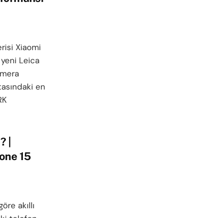
9
isi Xiaomi
 yeni Leica
kamera
tasındaki en
RK
 |
one 15
re akıllı