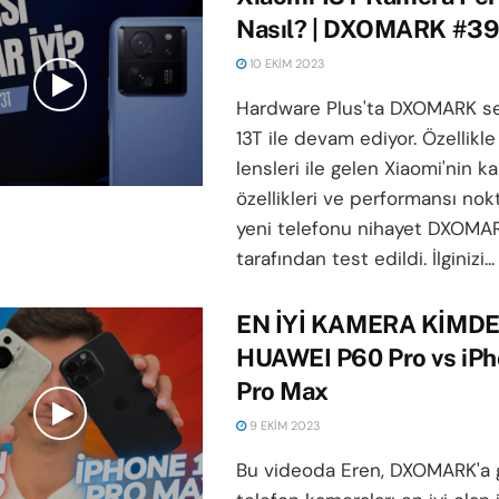
Nasıl? | DXOMARK #3
10 EKIM 2023
Hardware Plus'ta DXOMARK ser
13T ile devam ediyor. Özellikle
lensleri ile gelen Xiaomi'nin 
özellikleri ve performansı nok
yeni telefonu nihayet DXOMA
tarafından test edildi. İlginizi...
EN İYİ KAMERA KİMDE?
HUAWEI P60 Pro vs iPh
Pro Max
9 EKIM 2023
Bu videoda Eren, DXOMARK'a gö