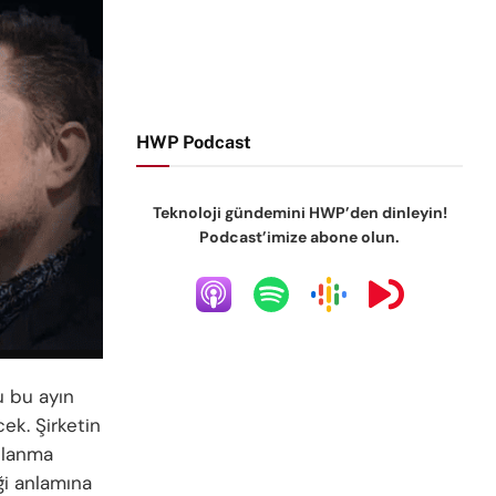
HWP Podcast
Teknoloji gündemini HWP’den dinleyin!
Podcast’imize abone olun.
u bu ayın
ek. Şirketin
ullanma
ği anlamına