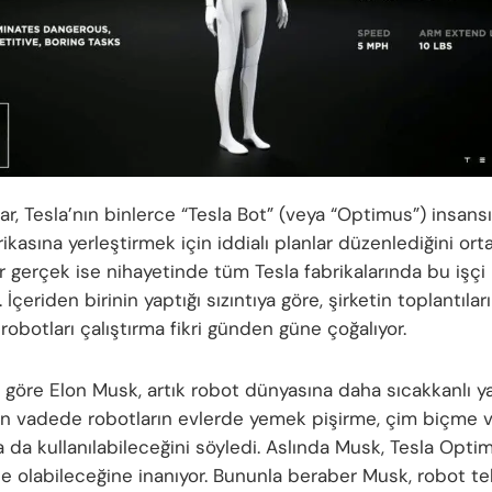
ar, Tesla’nın binlerce “Tesla Bot” (veya “Optimus”) insan
ikasına yerleştirmek için iddialı planlar düzenlediğini ort
r gerçek ise nihayetinde tüm Tesla fabrikalarında bu işçi
r. İçeriden birinin yaptığı sızıntıya göre, şirketin toplantıla
robotları çalıştırma fikri günden güne çoğalıyor.
 göre Elon Musk, artık robot dünyasına daha sıcakkanlı ya
n vadede robotların evlerde yemek pişirme, çim biçme ve
 da kullanılabileceğini söyledi. Aslında Musk, Tesla Opti
le olabileceğine inanıyor. Bununla beraber Musk, robot te