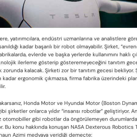
ere, yatırımcılara, endüstri uzmanlarına ve analistlere gör
nıldığı kadar başarılı bir robot olmayabilir. Şirket, “evren
brikalarda, evlerde ve başka yerlerde kullanımını haklı ç
eknolojik ilerleme gösterip gösteremeyeceğini tanıtım ge
 zorunda kalacak. Şirketi zor bir tanıtım gecesi bekliyor.
n kadar ergonomik çıkmazsa, firma fabrika üzerindeki plan
ir.
akarsanız, Honda Motor ve Hyundai Motor (Boston Dynami
bi şirketler onlarca yıldır “insansı robotlar” geliştiriyor. 
 otomobiller gibi robotlar da öngörülemeyen durumlarda
yor. Bu konu hakkında konuşan NASA Dexterous Robotics
haun Azimi medyaya veridiği demeçte: