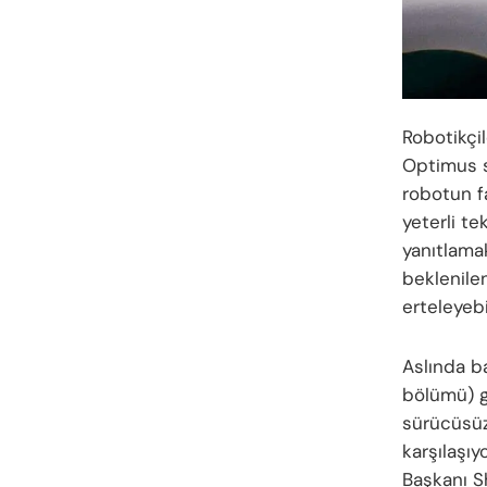
Robotikçil
Optimus sa
robotun fa
yeterli t
yanıtlamak
beklenile
erteleyebil
Aslında b
bölümü) gi
sürücüsüz
karşılaşı
Başkanı S