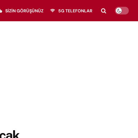
SIZIN GÖRÜŞÜNÜZ
5G TELEFONLAR
acak