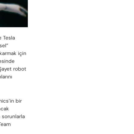
e Tesla
sel”
ıkarmak için
cesinde
 Şayet robot
larını
cs’in bir
Ancak
 sorunlarla
 Team