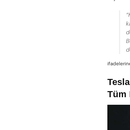
“
k
d
B
d
ifadelerin
Tesl
Tüm 