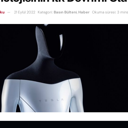
oku
21 Eylül 2022
Kategori:
Basın Bülteni
,
Haber
Okuma süresi: 3 min