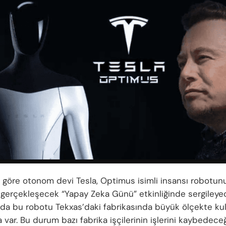
 göre otonom devi Tesla, Optimus isimli insansı robotun
erçekleşecek “Yapay Zeka Günü” etkinliğinde sergileyec
sa da bu robotu Tekxas’daki fabrikasında büyük ölçekte k
a var. Bu durum bazı fabrika işçilerinin işlerini kaybedece