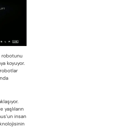
sı robotunu
aya koyuyor.
 robotlar
rında
klaşıyor.
 yaşlıların
mus’un insan
knolojisinin