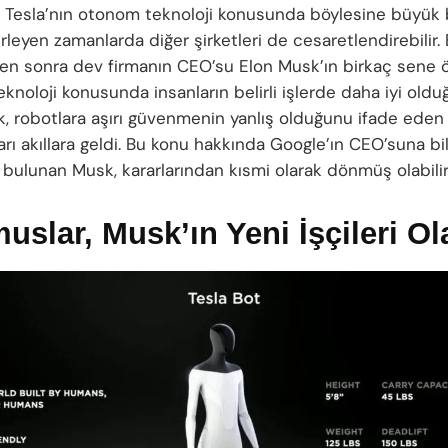
r. Tesla’nın otonom teknoloji konusunda böylesine büyük 
erleyen zamanlarda diğer şirketleri de cesaretlendirebilir.
en sonra dev firmanın CEO’su Elon Musk’ın birkaç sene
knoloji konusunda insanların belirli işlerde daha iyi old
k, robotlara aşırı güvenmenin yanlış olduğunu ifade eden
ı akıllara geldi. Bu konu hakkında Google’ın CEO’suna bil
 bulunan Musk, kararlarından kısmi olarak dönmüş olabilir
uslar, Musk’ın Yeni İşçileri O