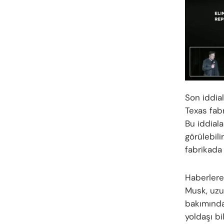
Son iddial
Texas fabr
Bu iddiala
görülebili
fabrikada 
Haberlere
Musk, uzu
bakımında
yoldaşı bi