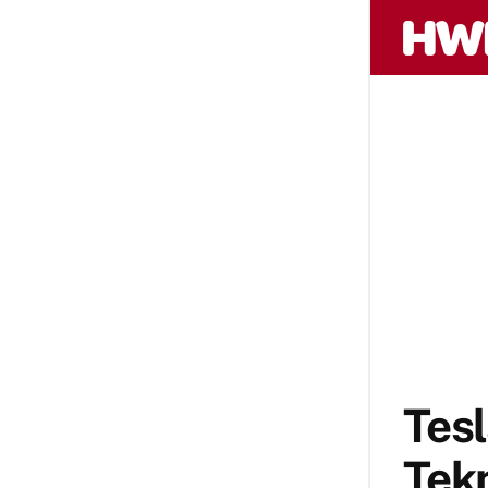
Tes
Tekn