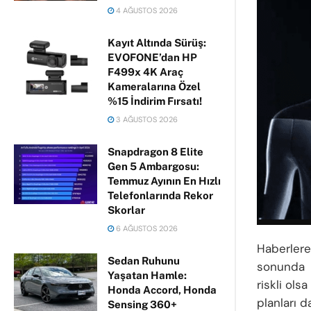
4 AĞUSTOS 2026
Kayıt Altında Sürüş:
EVOFONE’dan HP
F499x 4K Araç
Kameralarına Özel
%15 İndirim Fırsatı!
3 AĞUSTOS 2026
Snapdragon 8 Elite
Gen 5 Ambargosu:
Temmuz Ayının En Hızlı
Telefonlarında Rekor
Skorlar
6 AĞUSTOS 2026
Haberlere
Sedan Ruhunu
sonunda g
Yaşatan Hamle:
riskli ol
Honda Accord, Honda
planları d
Sensing 360+