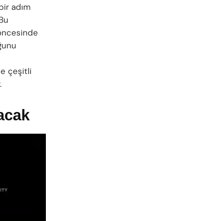
bir adım
 Bu
 öncesinde
uğunu
e çeşitli
.
lacak