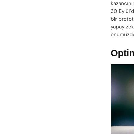
kazancının
30 Eylül’
bir proto
yapay zeka
önümüzdeki
Optim