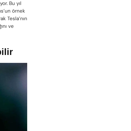
or. Bu yıl
us’un örnek
ak Tesla’nın
ğını ve
ilir