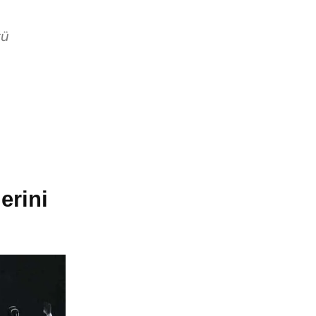
ğü
erini