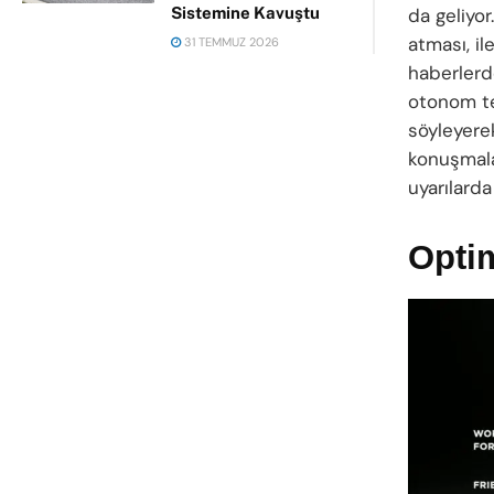
Sistemine Kavuştu
da geliyo
atması, il
31 TEMMUZ 2026
haberlerd
otonom te
söyleyere
konuşmalar
uyarılarda
Optim