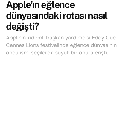
Apple’ın eğlence
dünyasındaki rotası nasıl
değişti?
Apple’ın kıdemli başkan yardımcısı Eddy Cue,
Cannes Lions festivalinde eğlence dünyasının
öncü ismi seçilerek büyük bir onura erişti.
Yazı:
Onur Balbaşı
21 Mayıs 2026
Okuma süresi: 2 mins read