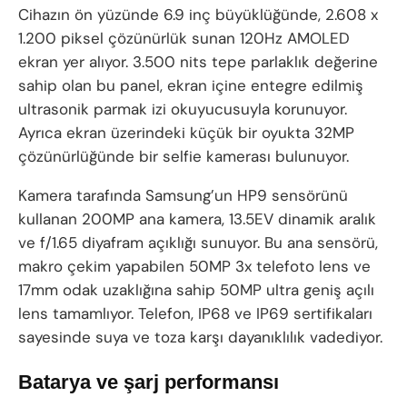
Cihazın ön yüzünde 6.9 inç büyüklüğünde, 2.608 x
1.200 piksel çözünürlük sunan 120Hz AMOLED
ekran yer alıyor. 3.500 nits tepe parlaklık değerine
sahip olan bu panel, ekran içine entegre edilmiş
ultrasonik parmak izi okuyucusuyla korunuyor.
Ayrıca ekran üzerindeki küçük bir oyukta 32MP
çözünürlüğünde bir selfie kamerası bulunuyor.
Kamera tarafında Samsung’un HP9 sensörünü
kullanan 200MP ana kamera, 13.5EV dinamik aralık
ve f/1.65 diyafram açıklığı sunuyor. Bu ana sensörü,
makro çekim yapabilen 50MP 3x telefoto lens ve
17mm odak uzaklığına sahip 50MP ultra geniş açılı
lens tamamlıyor. Telefon, IP68 ve IP69 sertifikaları
sayesinde suya ve toza karşı dayanıklılık vadediyor.
Batarya ve şarj performansı