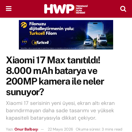
Xiaomi 17 Max tanıtıldı!
8.000 mAh batarya ve
200MP kamera ile neler
sunuyor?
Xiaomi 17 serisinin yeni üyesi, ekran altı ekran
barındırmayan daha sade tasarımı ve yüksek
kapasiteli bataryasıyla dikkat çekiyor.
Yazı:
Onur Balbaşı
22 Mayıs 2026
Okuma süresi: 3 mins read