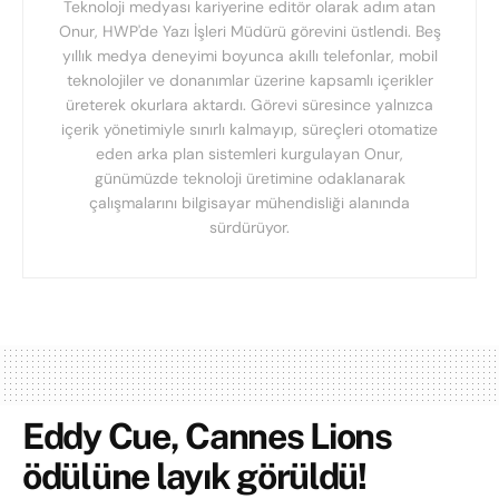
Teknoloji medyası kariyerine editör olarak adım atan
Onur, HWP'de Yazı İşleri Müdürü görevini üstlendi. Beş
yıllık medya deneyimi boyunca akıllı telefonlar, mobil
teknolojiler ve donanımlar üzerine kapsamlı içerikler
üreterek okurlara aktardı. Görevi süresince yalnızca
içerik yönetimiyle sınırlı kalmayıp, süreçleri otomatize
eden arka plan sistemleri kurgulayan Onur,
günümüzde teknoloji üretimine odaklanarak
çalışmalarını bilgisayar mühendisliği alanında
sürdürüyor.
Eddy Cue, Cannes Lions
ödülüne layık görüldü!