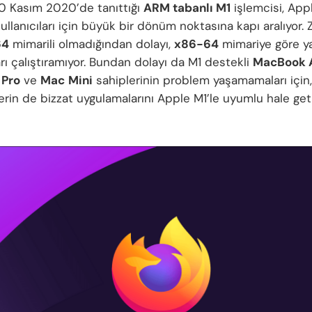
10 Kasım 2020’de tanıttığı
ARM tabanlı M1
işlemcisi, Appl
ullanıcıları için büyük bir dönüm noktasına kapı aralıyor. Z
64
mimarili olmadığından dolayı,
x86-64
mimariye göre ya
rı çalıştıramıyor. Bundan dolayı da M1 destekli
MacBook A
Pro
ve
Mac
Mini
sahiplerinin problem yaşamamaları için,
ilerin de bizzat uygulamalarını Apple M1’le uyumlu hale get