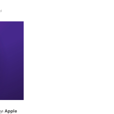
ad
ıyı
Apple