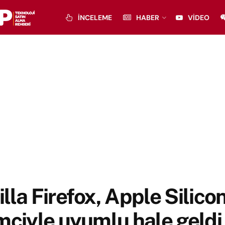
İNCELEME
HABER
VIDEO
lla Firefox, Apple Silico
mciyle uyumlu hale geldi