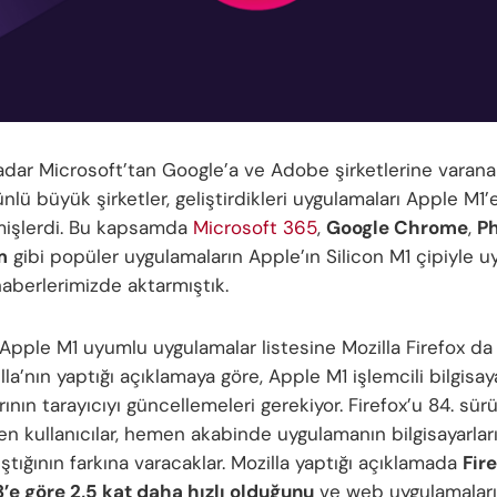
dar Microsoft’tan Google’a ve Adobe şirketlerine varana
lü büyük şirketler, geliştirdikleri uygulamaları Apple M1’
mişlerdi. Bu kapsamda
Microsoft 365
,
Google Chrome
,
P
m
gibi popüler uygulamaların Apple’ın Silicon M1 çipiyle 
haberlerimizde aktarmıştık.
Apple M1 uyumlu uygulamalar listesine Mozilla Firefox da 
lla’nın yaptığı açıklamaya göre, Apple M1 işlemcili bilgisay
arının tarayıcıyı güncellemeleri gerekiyor. Firefox’u 84. s
en kullanıcılar, hemen akabinde uygulamanın bilgisayarlar
ıştığının farkına varacaklar. Mozilla yaptığı açıklamada
Fir
3’e göre 2,5 kat daha hızlı olduğunu
ve web uygulamaların