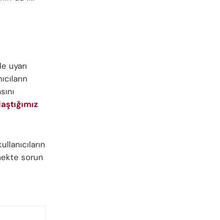
de uyarı
ıcıların
sını
aştığımız
ullanıcıların
mekte sorun