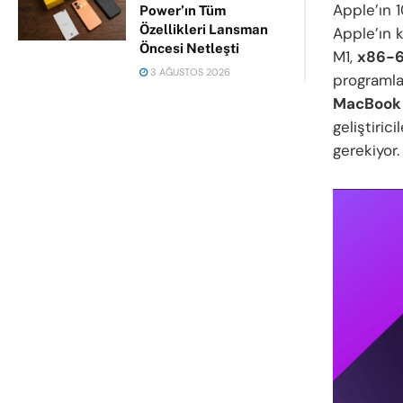
Apple’ın 
Power’ın Tüm
Özellikleri Lansman
Apple’ın k
Öncesi Netleşti
M1,
x86-
3 AĞUSTOS 2026
programla
MacBook 
geliştiric
gerekiyor.