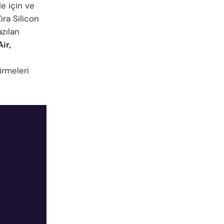
e için ve
ira Silicon
zılan
ir,
irmeleri