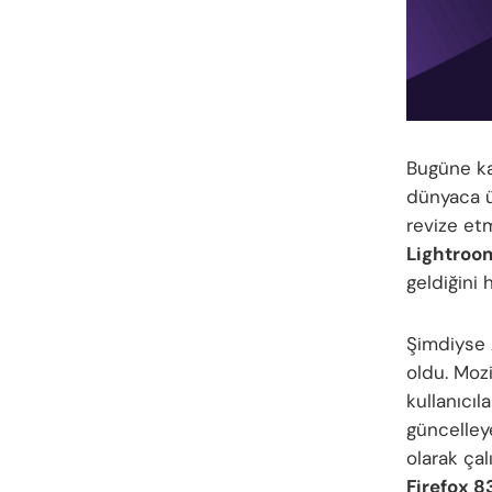
Bugüne ka
dünyaca ün
revize et
Lightroo
geldiğini 
Şimdiyse 
oldu. Mozi
kullanıcıl
güncelley
olarak çal
Firefox 8