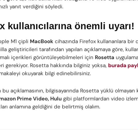
ızlı yanıt verdiğini söyledi.
ix kullanıcılarına önemli uyarı!
pple M1 çipli
MacBook
cihazında Firefox kullananlara bir 
illa geliştiricileri tarafından yapılan açıklamaya göre, kullan
alı içerikleri görüntüleyebilmeleri için
Rosetta
uygulama
i gerekiyor. Rosetta hakkında bilginiz yoksa,
burada payl
akaleyi okuyarak bilgi edinebilirsiniz.
n bu açıklamasının, bilgisayarında Rosetta yüklü olmayan k
Amazon Prime Video, Hulu
gibi platformlardan video izle
arı anlamına geldiğini de belirtmiş olalım.