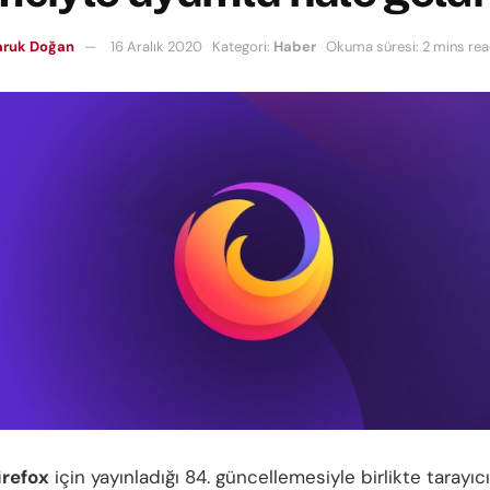
aruk Doğan
16 Aralık 2020
Kategori:
Haber
Okuma süresi: 2 mins re
irefox
için yayınladığı 84. güncellemesiyle birlikte tarayıc