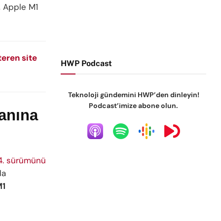
, Apple M1
eren site
HWP Podcast
Teknoloji gündemini HWP’den dinleyin!
Podcast’imize abone olun.
anına
84. sürümünü
da
M1