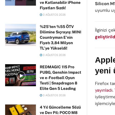
ve Katlanabilir iPhone
Silicon M
Fiyatları Sızdı!
uyumlu uy
3 AĞUSTOS 2026
%25’ten %55 ÖTV
İlginizi çe
Dilimine Sıçrayış: MINI
geliştirild
Countryman E’nin
Fiyatı 3,84 Milyon
TL’ye Yükseldi!
3 AĞUSTOS 2026
Appl
REDMAGIC 11S Pro
yeni 
PUBG, Genshin Impact
ve e-Football Oyun
Firefox tar
Testi | Snapdragon 8
Elite Gen 5 Leading
yayınladı
.
3 AĞUSTOS 2026
iyileştir
işlemciyl
4 Yıl Güncelleme Sözü
ve Dev Pil: POCO M8