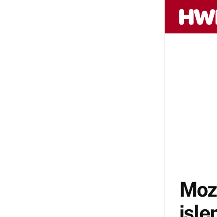
Mozi
işle