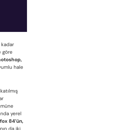
 kadar
e göre
hotoshop,
uyumlu hale
katılmış
ar
ürümüne
ında yerel
efox 84’ün,
ın da iki