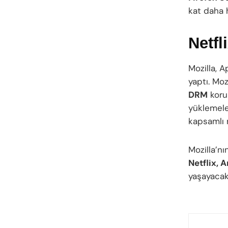
kat daha h
Netfl
Mozilla, A
yaptı. Moz
DRM
korum
yüklemeler
kapsamlı m
Mozilla’nı
Netflix, 
yaşayacakl