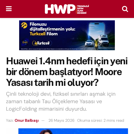
Huawei 1.4nm hedefi için yeni
bir dönem başlatıyor! Moore
Yasası tarih mi oluyor?
Çinli teknoloji devi, fiziksel sınırları aşmak için
zaman tabanlı Tau Ölçekleme Yasası ve
LogicFolding mimarisini duyurdu.
Yazı:
Onur Balbaşı
26 Mayıs 2026
Okuma süresi: 2 mins read