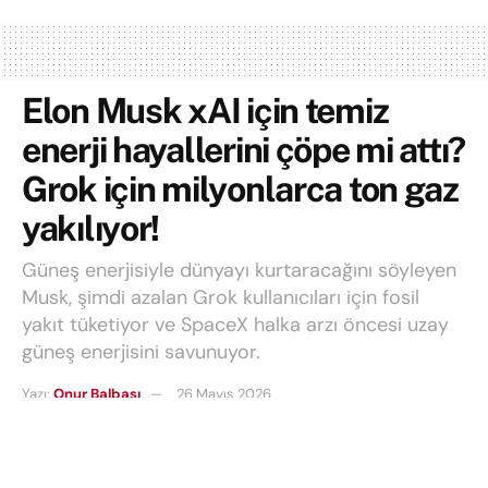
Elon Musk xAI için temiz
enerji hayallerini çöpe mi attı?
Grok için milyonlarca ton gaz
yakılıyor!
Güneş enerjisiyle dünyayı kurtaracağını söyleyen
Musk, şimdi azalan Grok kullanıcıları için fosil
yakıt tüketiyor ve SpaceX halka arzı öncesi uzay
güneş enerjisini savunuyor.
Yazı:
Onur Balbaşı
26 Mayıs 2026
Okuma süresi: 3 mins read