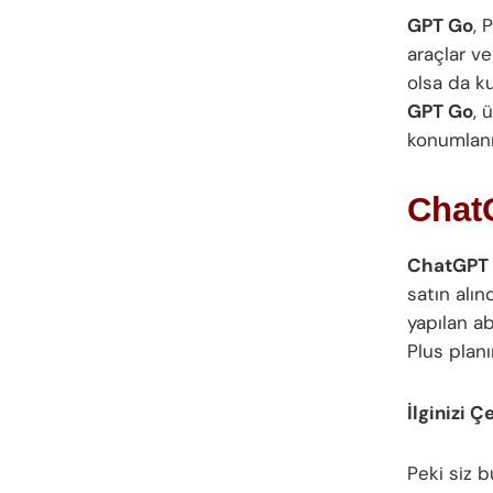
GPT Go
, 
araçlar v
olsa da ku
GPT Go
, 
konumlanı
ChatG
ChatGPT
satın alı
yapılan a
Plus planı
İlginizi Ç
Peki siz