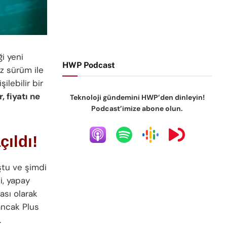
ği yeni
HWP Podcast
z sürüm ile
ilebilir bir
, fiyatı ne
Teknoloji gündemini HWP’den dinleyin!
Podcast’imize abone olun.
çıldı!
ştu ve şimdi
i, yapay
ası olarak
 ancak Plus
.