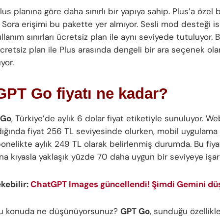
Plus planına göre daha sınırlı bir yapıya sahip. Plus’a özel 
e Sora erişimi bu pakette yer almıyor. Sesli mod desteği 
llanım sınırları ücretsiz plan ile aynı seviyede tutuluyor
ücretsiz plan ile Plus arasında dengeli bir ara seçenek ola
yor.
PT Go fiyatı ne kadar?
 Go
, Türkiye’de aylık 6 dolar fiyat etiketiyle sunuluyor. W
ndığında fiyat 256 TL seviyesinde olurken, mobil uygulama
bonelikte aylık 249 TL olarak belirlenmiş durumda. Bu fiya
na kıyasla yaklaşık yüzde 70 daha uygun bir seviyeye işar
ekebilir:
ChatGPT Images güncellendi! Şimdi Gemini d
 bu konuda ne düşünüyorsunuz?
GPT Go
, sunduğu özellikl