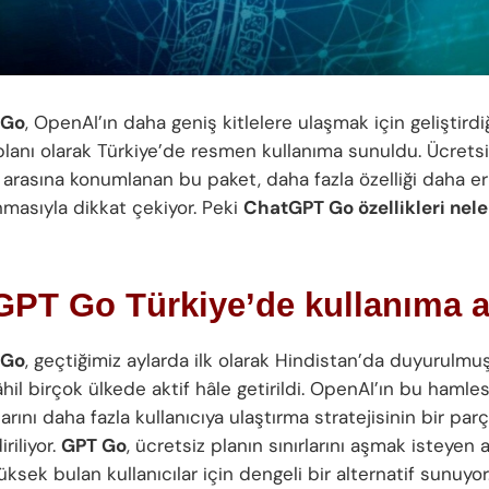
 Go
, OpenAI’ın daha geniş kitlelere ulaşmak için geliştirdi
planı olarak Türkiye’de resmen kullanıma sunuldu. Ücretsi
 arasına konumlanan bu paket, daha fazla özelliği daha eriş
nmasıyla dikkat çekiyor. Peki
ChatGPT Go özellikleri neler
GPT Go Türkiye’de kullanıma a
 Go
, geçtiğimiz aylarda ilk olarak Hindistan’da duyurulmu
hil birçok ülkede aktif hâle getirildi. OpenAI’ın bu hamles
arını daha fazla kullanıcıya ulaştırma stratejisinin bir parç
riliyor.
GPT Go
, ücretsiz planın sınırlarını aşmak isteyen
üksek bulan kullanıcılar için dengeli bir alternatif sunuyor