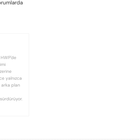
yorumlarda
, HWP'de
imi
üzerine
nce yalnızca
n arka plan
 sürdürüyor.