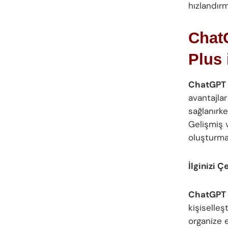
hızlandırm
ChatG
Plus 
ChatGPT
avantajlar
sağlanırke
Gelişmiş v
oluşturma
İlginizi Ç
ChatGPT
kişiselleş
organize e