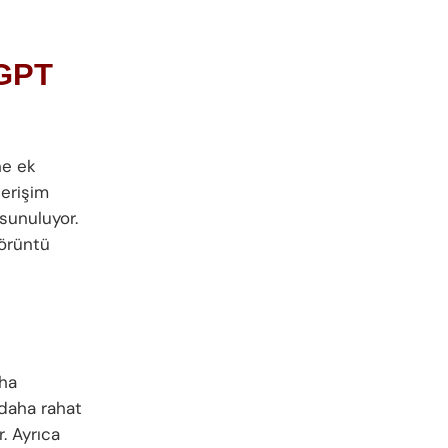
GPT
ne ek
 erişim
 sunuluyor.
görüntü
aha
i daha rahat
. Ayrıca