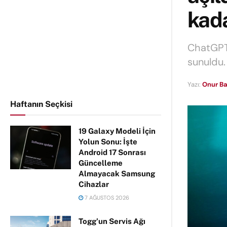
kad
ChatGPT 
sunuldu.
Yazı:
Onur Ba
Haftanın Seçkisi
19 Galaxy Modeli İçin
Yolun Sonu: İşte
Android 17 Sonrası
Güncelleme
Almayacak Samsung
Cihazlar
7 AĞUSTOS 2026
Togg’un Servis Ağı