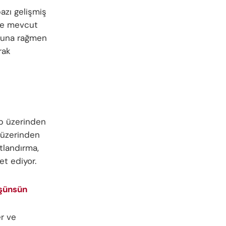
bazı gelişmiş
ise mevcut
. Buna rağmen
rak
eb üzerinden
 üzerinden
tlandırma,
et ediyor.
üşünsün
er ve