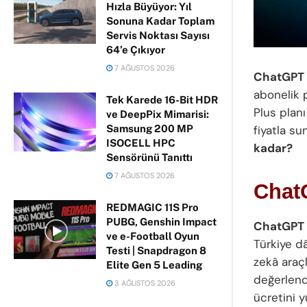
Hızla Büyüyor: Yıl
Sonuna Kadar Toplam
Servis Noktası Sayısı
64’e Çıkıyor
7 AĞUSTOS 2026
ChatGPT
abonelik 
Tek Karede 16-Bit HDR
Plus planı
ve DeepPix Mimarisi:
Samsung 200 MP
fiyatla su
ISOCELL HPC
kadar?
Sensörünü Tanıttı
7 AĞUSTOS 2026
Chat
REDMAGIC 11S Pro
PUBG, Genshin Impact
ChatGPT
ve e-Football Oyun
Türkiye dâ
Testi | Snapdragon 8
zekâ araçl
Elite Gen 5 Leading
değerlendi
3 AĞUSTOS 2026
ücretini y