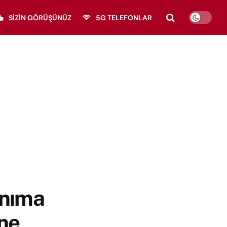
SIZIN GÖRÜŞÜNÜZ
5G TELEFONLAR
anıma
 ne