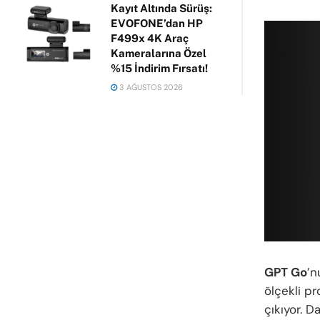
Kayıt Altında Sürüş:
EVOFONE’dan HP
F499x 4K Araç
Kameralarına Özel
%15 İndirim Fırsatı!
3 AĞUSTOS 2026
GPT Go
’n
ölçekli pr
çıkıyor. D