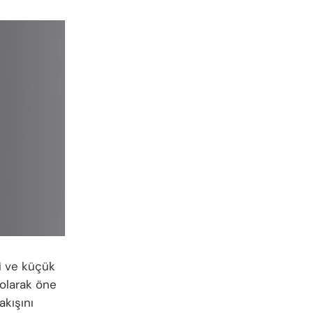
ri ve küçük
e olarak öne
akışını