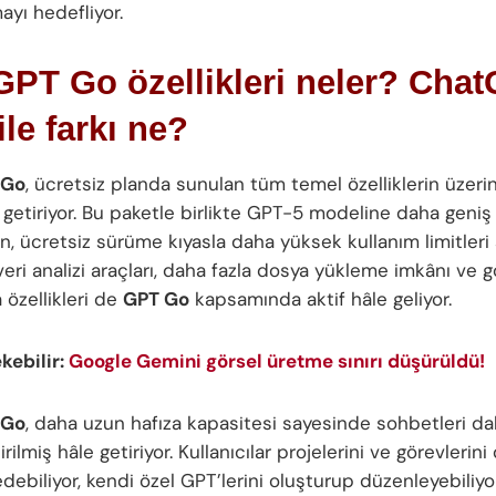
ayı hedefliyor.
PT Go özellikleri neler?
Chat
ile farkı ne?
 Go
, ücretsiz planda sunulan tüm temel özelliklerin üzeri
 getiriyor. Bu paketle birlikte GPT-5 modeline daha geniş
n, ücretsiz sürüme kıyasla daha yüksek kullanım limitleri
eri analizi araçları, daha fazla dosya yükleme imkânı ve 
 özellikleri de
GPT Go
kapsamında aktif hâle geliyor.
ekebilir:
Google Gemini görsel üretme sınırı düşürüldü!
 Go
, daha uzun hafıza kapasitesi sayesinde sohbetleri d
tirilmiş hâle getiriyor. Kullanıcılar projelerini ve görevlerin
debiliyor, kendi özel GPT’lerini oluşturup düzenleyebiliyor