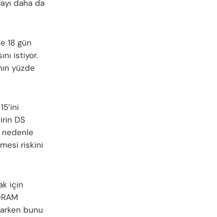
mayı daha da
e 18 gün
nı istiyor.
ının yüzde
15’ini
irin DS
u nedenle
mesi riskini
k için
 DRAM
ğlarken bunu