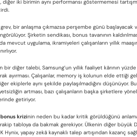
n, diğer iki birimin aynı performansı göstermemesi tartış
irdi.
 grev, bir anlaşma çıkmazsa perşembe günü başlayacak v
görülüyor. Şirketin sendikası, bonus tavanının kaldırılması
a mevcut uygulama, ikramiyeleri çalışanların yıllık maaş
nırlıyor.
 bir diğer talebi, Samsung’un yıllık faaliyet kârının yüzde 
ak ayırması. Çalışanlar, memory iş kolunun elde ettiği gel
diğer ekiplerle aynı şekilde paylaşılmadığını düşünüyor. B
sizliğin artması, bazı çalışanların başka şirketlere yönel
inde getiriyor.
bonus krizi
nin neden bu kadar kritik görüldüğünü anlama
 rakip tabloya da bakmak gerekiyor. Ülkenin diğer büyük
 SK Hynix, yapay zekâ kaynaklı talep artışından kazanç sa