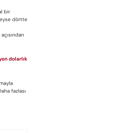
l bir
deyse dörtte
 açısından
yon dolarlık
mayla
Daha fazlası