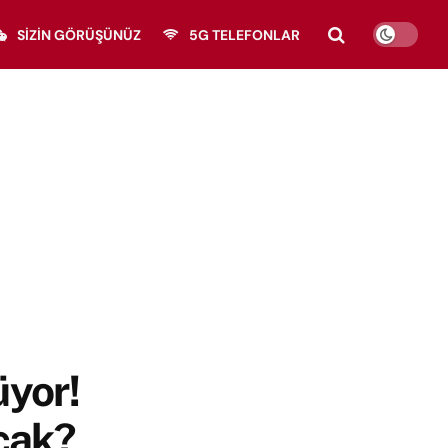
SIZIN GÖRÜŞÜNÜZ
5G TELEFONLAR
üyor!
cak?