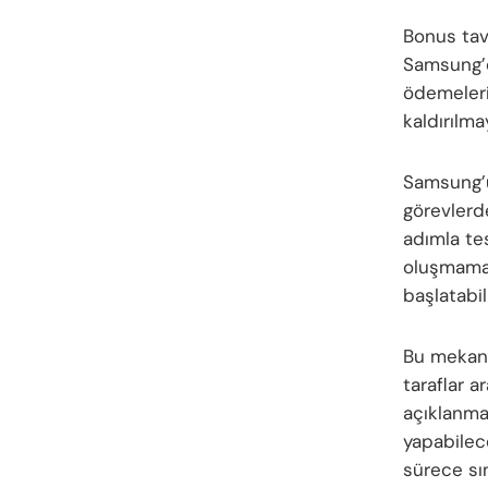
Bonus tava
Samsung’d
ödemeleri
kaldırılma
Samsung’u
görevlerde
adımla te
oluşmamas
başlatabil
Bu mekani
taraflar 
açıklanmay
yapabilec
sürece sın