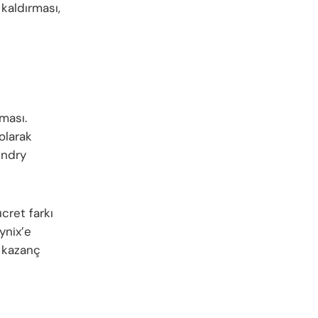
 kaldırması,
ması.
olarak
undry
cret farkı
ynix’e
 kazanç