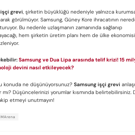
şçi grevi
, şirketin büyüklüğü nedeniyle yalnızca kurumsa
olarak görülmüyor. Samsung, Güney Kore ihracatının nere
uşturuyor. Bu nedenle uzlaşmanın zamanında sağlanıp
yacağı, hem şirketin üretim planı hem de ülke ekonomisi
zleniyor.
ekebilir:
Samsung ve Dua Lipa arasında telif krizi! 15 mil
oloji devini nasıl etkileyecek?
 bu konuda ne düşünüyorsunuz?
Samsung işçi grevi
anlaş
 mı? Düşüncelerinizi yorumlar kısmında belirtebilirsiniz. 
 takip etmeyi unutmayın!
SMArena