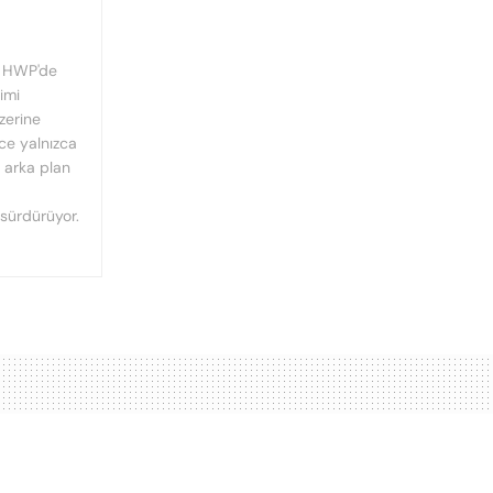
, HWP'de
imi
üzerine
nce yalnızca
n arka plan
 sürdürüyor.