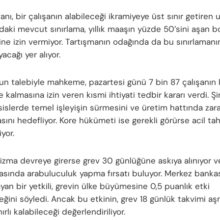
nı, bir çalışanın alabileceği ikramiyeye üst sınır getiren 
aki mevcut sınırlama, yıllık maaşın yüzde 50’sini aşan 
ne izin vermiyor. Tartışmanın odağında da bu sınırlamanın 
yacağı yer alıyor.
n talebiyle mahkeme, pazartesi günü 7 bin 87 çalışanın k
 kalmasına izin veren kısmi ihtiyati tedbir kararı verdi. Şi
sislerde temel işleyişin sürmesini ve üretim hattında zar
ını hedefliyor. Kore hükümeti ise gerekli görürse acil ta
iyor.
zma devreye girerse grev 30 günlüğüne askıya alınıyor v
arasında arabuluculuk yapma fırsatı buluyor. Merkez banka
an bir yetkili, grevin ülke büyümesine 0,5 puanlık etki
eğini söyledi. Ancak bu etkinin, grev 18 günlük takvimi aş
ırlı kalabileceği değerlendiriliyor.