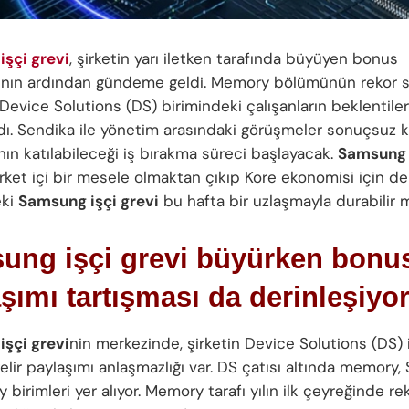
şçi grevi
, şirketin yarı iletken tarafında büyüyen bonus
ının ardından gündeme geldi. Memory bölümünün rekor sa
Device Solutions (DS) birimindeki çalışanların beklentiler
dı. Sendika ile yönetim arasındaki görüşmeler sonuçsuz k
nın katılabileceği iş bırakma süreci başlayacak.
Samsung 
rket içi bir mesele olmaktan çıkıp Kore ekonomisi için 
eki
Samsung işçi grevi
bu hafta bir uzlaşmayla durabilir 
ung işçi grevi büyürken bonu
şımı tartışması da derinleşiyo
şçi grevi
nin merkezinde, şirketin Device Solutions (DS) 
elir paylaşımı anlaşmazlığı var. DS çatısı altında memory,
 birimleri yer alıyor. Memory tarafı yılın ilk çeyreğinde re