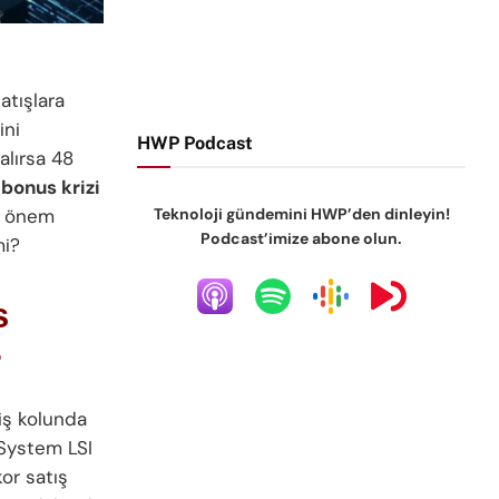
tışlara
ini
HWP Podcast
alırsa 48
bonus krizi
Teknoloji gündemini HWP’den dinleyin!
de önem
Podcast’imize abone olun.
mi?
s
r
iş kolunda
 System LSI
kor satış