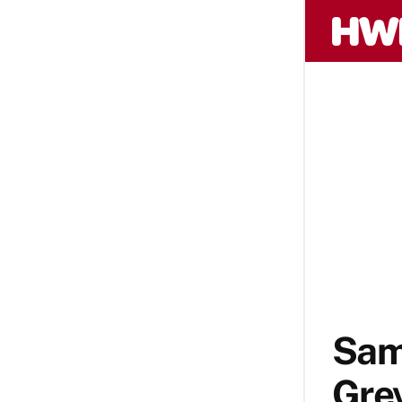
Sam
Grev