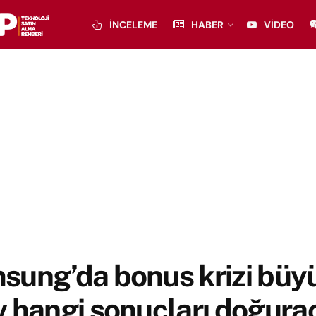
İNCELEME
HABER
VIDEO
sung’da bonus krizi büy
 hangi sonuçları doğura