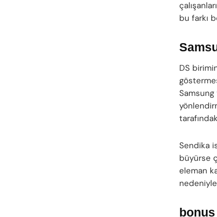
çalışanlar
bu farkı be
Samsun
DS birimi
göstermes
Samsung yö
yönlendirm
tarafındak
Sendika i
büyürse ç
eleman ka
nedeniyle 
bonus 