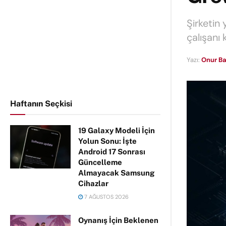
Şirketin 
çalışanı 
Yazı:
Onur Ba
Haftanın Seçkisi
19 Galaxy Modeli İçin
Yolun Sonu: İşte
Android 17 Sonrası
Güncelleme
Almayacak Samsung
Cihazlar
7 AĞUSTOS 2026
Oynanış İçin Beklenen