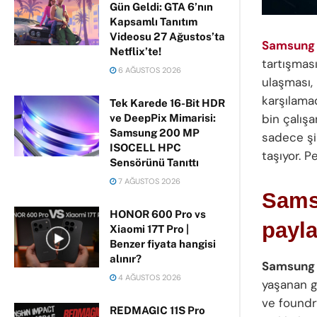
Gün Geldi: GTA 6’nın
Kapsamlı Tanıtım
Videosu 27 Ağustos’ta
Samsung i
Netflix’te!
tartışmas
6 AĞUSTOS 2026
ulaşması, 
karşılama
Tek Karede 16-Bit HDR
bin çalışa
ve DeepPix Mimarisi:
Samsung 200 MP
sadece şi
ISOCELL HPC
taşıyor. P
Sensörünü Tanıttı
7 AĞUSTOS 2026
Sams
HONOR 600 Pro vs
payla
Xiaomi 17T Pro |
Benzer fiyata hangisi
alınır?
Samsung i
4 AĞUSTOS 2026
yaşanan g
ve foundry
REDMAGIC 11S Pro