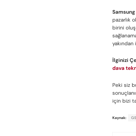
Samsung i
pazarlık 
birini ol
sağlanama
yakından i
İlginizi Ç
dava tekn
Peki siz
sonuçlanır
için bizi
Kaynak:
G