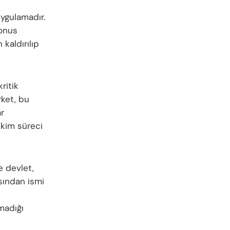
uygulamadır.
bonus
kaldırılıp
ritik
rket, bu
ar
hkim süreci
e devlet,
sından ismi
madığı