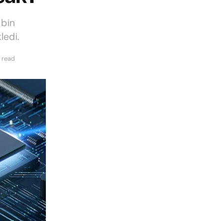
 bin
ledi.
 read