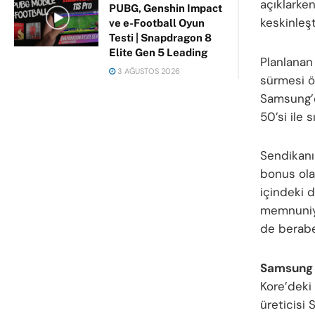
açıklarke
PUBG, Genshin Impact
keskinleşt
ve e-Football Oyun
Testi | Snapdragon 8
Elite Gen 5 Leading
Planlanan
3 AĞUSTOS 2026
sürmesi ön
Samsung’d
50’si ile sı
Sendikanın
bonus olar
içindeki 
memnuniyet
de beraber
Samsung 
Kore’deki
üreticisi