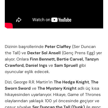
Dizinin başrollerinde
Peter Claffey
(Ser Duncan
the Tall) ve
Dexter Sol Ansell
(Genç Prens Egg) yer
alıyor. Onlara
Finn Bennett, Bertie Carvel, Tanzyn
Crawford, Daniel Ings
ve
Sam Spruell
gibi
oyuncular eşlik edecek.
Dizi, George R.R. Martin’in
The Hedge Knight
,
The
Sworn Sword
ve
The Mystery Knight
adlı üç kısa
hikayesinden uyarlanıyor. Hikaye, Game of Thrones
olaylarından yaklaşık 100 yıl öncesinde geçiyor ve
cesur şövalye
Ser Duncan the Tall (Dunk)
ile genç