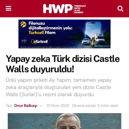
Yapay zeka Türk dizisi Castle
Walls duyuruldu!
Ünlü yapım şirketi Ay Yapım, tamamen yapay
zeka araçlarıyla oluşturulan yeni dizisi Castle
Walls (Surlar)’u resmi olarak duyurdu.
Yazı:
Onur Balbaşı
10 Ekim 2025
Okuma süresi: 3 mins read