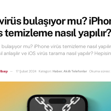
virüs bulaşıyor mu? iPho
s temizleme nasıl yapılır
s bulaşıyor mu? iPhone virüs temizleme nasıl yapılı
ıl anlaşılır ve iOS virüs tarama nasıl yapılır? Hepisi
lbaşı
17 Şubat 2024
Kategori:
Haber
,
Akıllı Telefonlar
Okuma süresi: