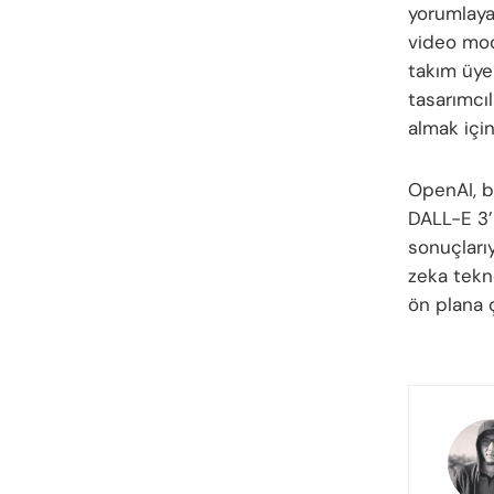
yorumlaya
video mode
takım üyele
tasarımcıl
almak için
OpenAI, b
DALL-E 3’ü
sonuçları
zeka tekno
ön plana ç