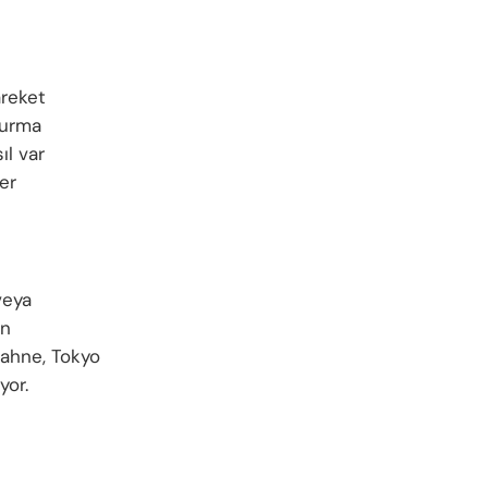
areket
turma
ıl var
er
veya
an
sahne, Tokyo
yor.