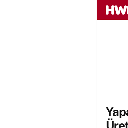
Yapa
Üret