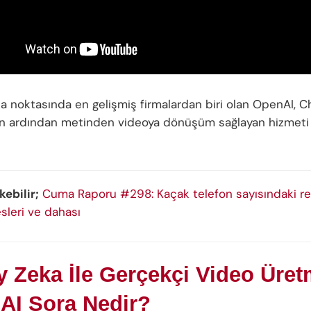
a noktasında en gelişmiş firmalardan biri olan OpenAI, C
n ardından metinden videoya dönüşüm sağlayan hizmeti 
kebilir;
Cuma Raporu #298: Kaçak telefon sayısındaki re
sleri ve dahası
 Zeka İle Gerçekçi Video Üret
AI Sora Nedir?