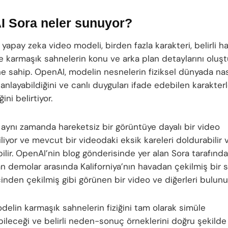
 Sora neler sunuyor?
yapay zeka video modeli, birden fazla karakteri, belirli h
 ve karmaşık sahnelerin konu ve arka plan detaylarını oluş
ne sahip. OpenAI, modelin nesnelerin fiziksel dünyada nas
nlayabildiğini ve canlı duyguları ifade edebilen karakterl
ini belirtiyor.
aynı zamanda hareketsiz bir görüntüye dayalı bir video
liyor ve mevcut bir videodaki eksik kareleri doldurabilir 
ilir. OpenAI’nin blog gönderisinde yer alan Sora tarafınd
an demolar arasında Kaliforniya’nın havadan çekilmiş bir 
çinden çekilmiş gibi görünen bir video ve diğerleri bulunu
delin karmaşık sahnelerin fiziğini tam olarak simüle
leceği ve belirli neden-sonuç örneklerini doğru şekilde