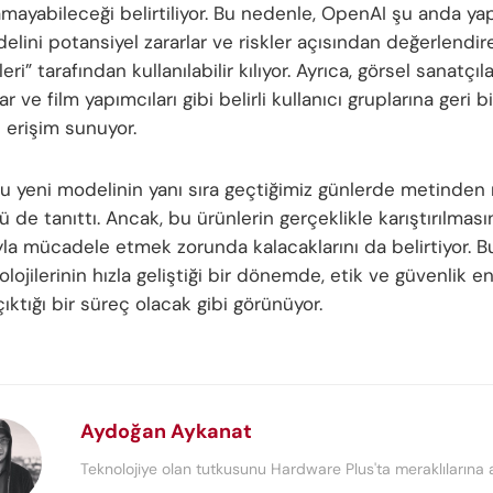
mayabileceği belirtiliyor. Bu nedenle, OpenAI şu anda ya
lini potansiyel zararlar ve riskler açısından değerlendire
ri” tarafından kullanılabilir kılıyor. Ayrıca, görsel sanatçıla
ar ve film yapımcıları gibi belirli kullanıcı gruplarına geri b
 erişim sunuyor.
u yeni modelinin yanı sıra geçtiğimiz günlerde metinden
 de tanıttı. Ancak, bu ürünlerin gerçeklikle karıştırılması
yla mücadele etmek zorunda kalacaklarını da belirtiyor. B
lojilerinin hızla geliştiği bir dönemde, etik ve güvenlik e
ıktığı bir süreç olacak gibi görünüyor.
Aydoğan Aykanat
Teknolojiye olan tutkusunu Hardware Plus'ta meraklılarına a