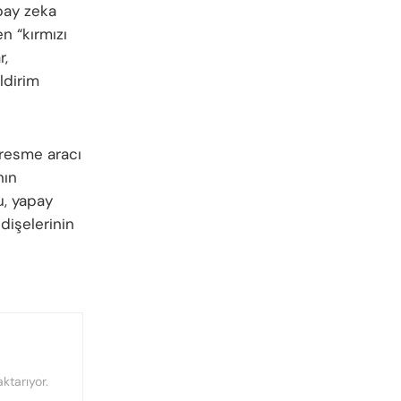
pay zeka
n “kırmızı
r,
ildirim
 resme aracı
nın
u, yapay
ndişelerinin
ktarıyor.