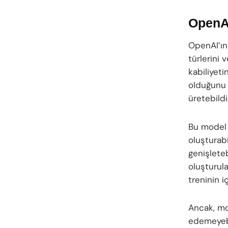
OpenAI
OpenAI’ın 
türlerini
kabiliyeti
olduğunu a
üretebildiğ
Bu model 
oluşturabi
genişleteb
oluşturul
treninin i
Ancak, mo
edemeyebi