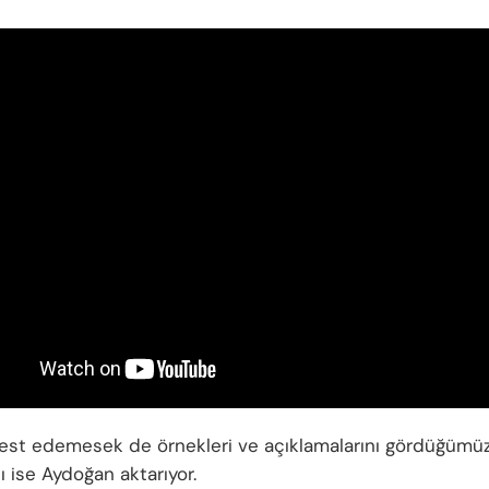
est edemesek de örnekleri ve açıklamalarını gördüğümüz
ı ise Aydoğan aktarıyor.