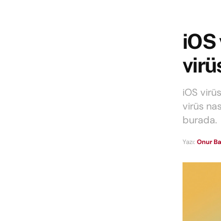
iOS 
virü
iOS virü
virüs nas
burada.
Yazı:
Onur Ba