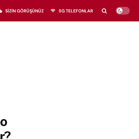
SIZIN GÖRÜŞÜNÜZ
5G TELEFONLAR
eo
r?