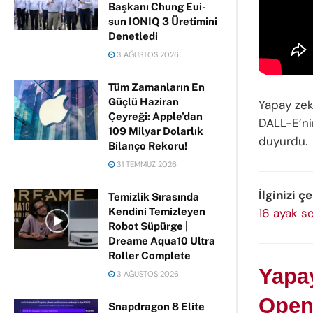
Başkanı Chung Eui-
sun IONIQ 3 Üretimini
Denetledi
3 AĞUSTOS 2026
Tüm Zamanların En
Güçlü Haziran
Yapay zek
Çeyreği: Apple’dan
DALL-E’ni
109 Milyar Dolarlık
duyurdu.
Bilanço Rekoru!
31 TEMMUZ 2026
İlginizi çe
Temizlik Sırasında
16 ayak se
Kendini Temizleyen
Robot Süpürge |
Dreame Aqua10 Ultra
Roller Complete
Yapay
3 AĞUSTOS 2026
Open
Snapdragon 8 Elite