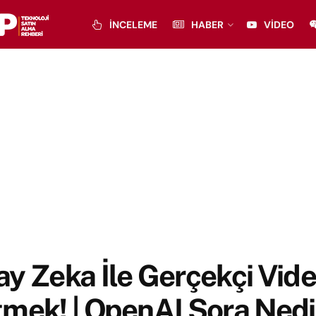
İNCELEME
HABER
VIDEO
y Zeka İle Gerçekçi Vid
mek! | OpenAI Sora Nedi