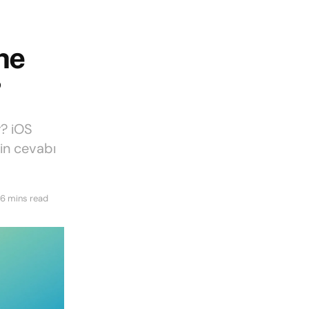
ne
?
r? iOS
nin cevabı
 6 mins read