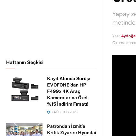
Yapay ze
metinden
Yazı:
Aydoğa
Okuma süresi
Haftanın Seçkisi
Kayıt Altında Sürüş:
EVOFONE’dan HP
F499x 4K Araç
Kameralarına Özel
%15 İndirim Fırsatı!
3 AĞUSTOS 2026
Patrondan İzmit’e
Kritik Ziyaret: Hyundai