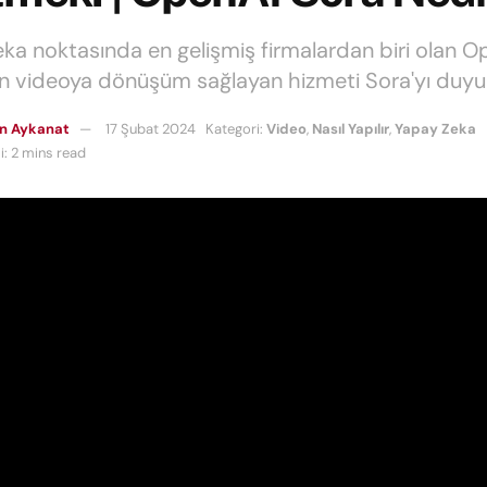
ka noktasında en gelişmiş firmalardan biri olan O
 videoya dönüşüm sağlayan hizmeti Sora'yı duyu
n Aykanat
17 Şubat 2024
Kategori:
Video
,
Nasıl Yapılır
,
Yapay Zeka
: 2 mins read