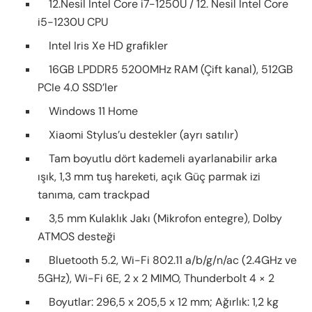
12.Nesil Intel Core i7-1250U / 12. Nesil Intel Core
i5-1230U CPU
Intel Iris Xe HD grafikler
16GB LPDDR5 5200MHz RAM (Çift kanal), 512GB
PCIe 4.0 SSD’ler
Windows 11 Home
Xiaomi Stylus’u destekler (ayrı satılır)
Tam boyutlu dört kademeli ayarlanabilir arka
ışık, 1,3 mm tuş hareketi, açık Güç parmak izi
tanıma, cam trackpad
3,5 mm Kulaklık Jakı (Mikrofon entegre), Dolby
ATMOS desteği
Bluetooth 5.2, Wi-Fi 802.11 a/b/g/n/ac (2.4GHz ve
5GHz), Wi-Fi 6E, 2 x 2 MIMO, Thunderbolt 4 × 2
Boyutlar: 296,5 x 205,5 x 12 mm; Ağırlık: 1,2 kg