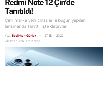
Redmi Note 12 Çin’de
Tanıtıldı!
Çinli marka yeni cihazlarını bugün yapılan
lansmanda tanıttı. İşte detaylar.
Yazı:
Bedirhan Gürlek
27 Ekim 2022
Okuma süresi: 1 min read
Xiaomi’nin 27 Ekim yani bugün bir lansman