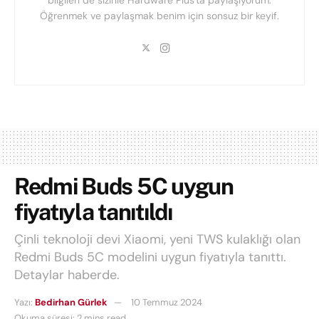
bilgileri de sizinle Hardware Plus'ta paylaşıyorum.
Öğrenmek ve paylaşmak benim için sonsuz bir keyif.
Redmi Buds 5C uygun
fiyatıyla tanıtıldı
Çinli teknoloji devi Xiaomi, yeni TWS kulaklığı olan
Redmi Buds 5C modelini uygun fiyatıyla tanıttı.
Detaylar haberde.
Yazı:
Bedirhan Gürlek
10 Temmuz 2024
Okuma süresi: 2 mins read