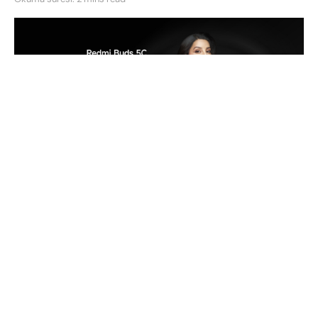
Bugün Hindistan’da Redmi 13 5G akıllı telefonunun
lansmanının yanı sıra, Xiaomi’nin alt markası olan
Redmi, yeni bir TWS kulaklık ve bir ev aletini de
tanıttı. Bu ürünlerden ilki, Redmi Buds 5A kulaklığı.
Bu model, yılın başlarında piyasaya sürülen Buds 5
serisinin en yeni üyesi. Redmi Buds 5A, serideki
diğer modellerle bazı farklılıklara sahip. Detaylar
için okumaya devam edin.