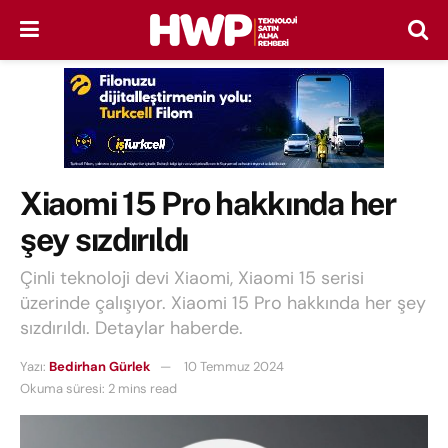
Xiaomi 15 Pro hakkında her
şey sızdırıldı
Çinli teknoloji devi Xiaomi, Xiaomi 15 serisi
üzerinde çalışıyor. Xiaomi 15 Pro hakkında her şey
sızdırıldı. Detaylar haberde.
Yazı:
Bedirhan Gürlek
10 Temmuz 2024
Okuma süresi: 2 mins read