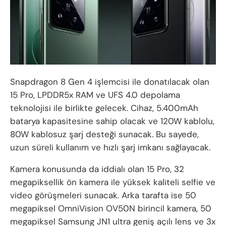
Snapdragon 8 Gen 4 işlemcisi ile donatılacak olan
15 Pro, LPDDR5x RAM ve UFS 4.0 depolama
teknolojisi ile birlikte gelecek. Cihaz, 5.400mAh
batarya kapasitesine sahip olacak ve 120W kablolu,
80W kablosuz şarj desteği sunacak. Bu sayede,
uzun süreli kullanım ve hızlı şarj imkanı sağlayacak.
Kamera konusunda da iddialı olan 15 Pro, 32
megapiksellik ön kamera ile yüksek kaliteli selfie ve
video görüşmeleri sunacak. Arka tarafta ise 50
megapiksel OmniVision OV50N birincil kamera, 50
megapiksel Samsung JN1 ultra geniş açılı lens ve 3x