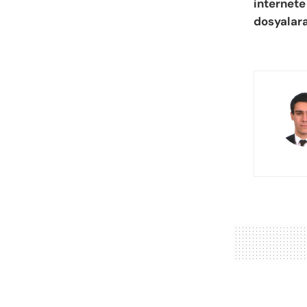
internete
dosyalara