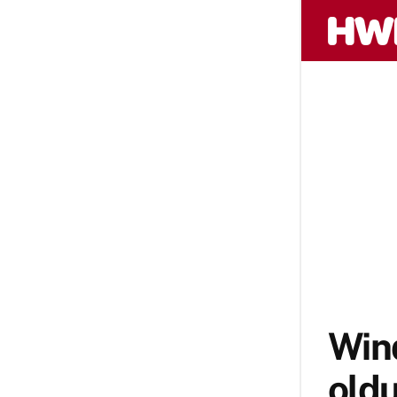
Wind
old