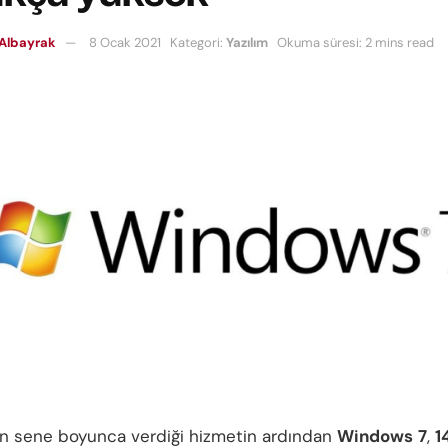
Albayrak
8 Ocak 2021
Kategori:
Yazılım
Okuma süresi: 2 mins read
on sene boyunca verdiği hizmetin ardından
Windows
7
,
1