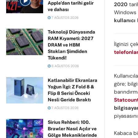
Apple’dan tarihi gelir
2020
tari
ve dahası
Windows 1
7 AĞUSTOS 2026
kullanıcı
h
Teknoloji Dünyasında
RAM Kıyameti: 2027
İlginizi çe
DRAM ve HBM
Stokları Şimdiden
telefonla
Tükendi!
6 AĞUSTOS 2026
Kullanıcıla
Katlanabilir Ekranlara
göre; bilg
Yoğun İlgi: Z Fold 8 &
barındırm
Flip 8 Serisi Önceki
Statcoun
Nesli Geride Bıraktı
bilgisaya
7 AĞUSTOS 2026
piyasasını
Sirius Rehberi: 100.
Brawler Nasıl Açılır ve
Kabaca bi
Gölge Mekaniklerinde