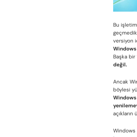
Bu işleti
geçmedikl
versiyon 
Windows
Başka bir
değil.
Ancak Wi
böylesi yü
Windows 1
yenilemey
açıkların
Windows 7