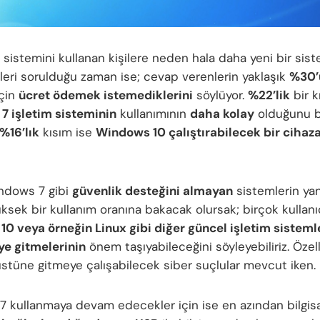
m sistemini kullanan kişilere neden hala daha yeni bir sis
eri sorulduğu zaman ise; cevap verenlerin yaklaşık
%30’
için
ücret ödemek istemediklerini
söylüyor.
%22’lik
bir k
7 işletim sisteminin
kullanımının
daha kolay
olduğunu be
%16’lık
kısım ise
Windows 10 çalıştırabilecek bir cihaz
ndows 7 gibi
güvenlik desteğini almayan
sistemlerin ya
ksek bir kullanım oranına bakacak olursak; birçok kullanı
0 veya örneğin Linux gibi diğer güncel işletim sisteml
e gitmelerinin
önem taşıyabileceğini söyleyebiliriz. Özell
 üstüne gitmeye çalışabilecek siber suçlular mevcut iken.
 kullanmaya devam edecekler için ise en azından bilgisa