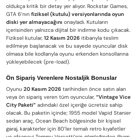
oldukça kritik bir detay yer alıyor. Rockstar Games,
GTA 6’nın
fiziksel (kutulu) versiyonlarında oyun
diski yer almayacağını
onayladı. Kutuların
içerisinden yalnızca dijital bir indirme kodu çıkacak.
Fiziksel kutular,
12 Kasım 2026
itibarıyla teslim
edilmeye başlanacak ve bu sayede oyuncular disk
olmasa bile kodlarıyla oyunu erkenden konsollarına
yükleyebilecek (pre-load).
Ön Sipariş Verenlere Nostaljik Bonuslar
Oyunu
20 Kasım 2026
tarihinden önce satın alan
veya ön sipariş veren tüm oyuncular,
“Vintage Vice
City Paketi”
adındaki özel içeriğe ücretsiz sahip
olacak. Bu paketin içinde; 1955 model Vapid Stanier
sedan araç, Ocean Beach bölgesinde bir kişisel
garaj, karakterler için 80’ler temalı retro kıyafetler
ve efsanevi Tommy Vercetti’nin gömleğinden ilham