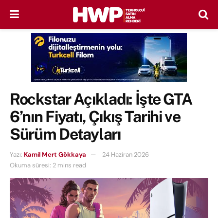
Rockstar Açıkladı: İşte GTA
6’nın Fiyatı, Çıkış Tarihi ve
Sürüm Detayları
Yazı:
Kamil Mert Gökkaya
24 Haziran 2026
Okuma süresi: 2 mins read