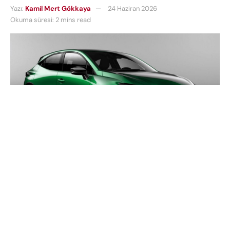
Yazı:
Kamil Mert Gökkaya
24 Haziran 2026
Okuma süresi: 2 mins read
İçindekiler
OGD Seçimini Yaptı: Türkiye’de Yılın Otomobili 2026 Ödülü
Renault Clio’nun Oldu
Gazetecilerin Oylarıyla İkinci Kez Zirvede
Finalistlerin Puan Sıralaması Nasıl Oldu?
Diğer Kategorilerde Ödüller Kime Gitti?