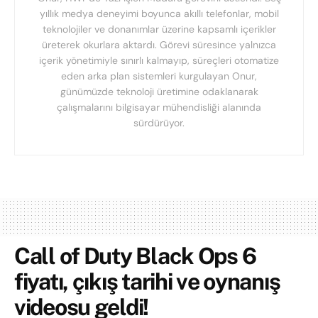
yıllık medya deneyimi boyunca akıllı telefonlar, mobil
teknolojiler ve donanımlar üzerine kapsamlı içerikler
üreterek okurlara aktardı. Görevi süresince yalnızca
içerik yönetimiyle sınırlı kalmayıp, süreçleri otomatize
eden arka plan sistemleri kurgulayan Onur,
günümüzde teknoloji üretimine odaklanarak
çalışmalarını bilgisayar mühendisliği alanında
sürdürüyor.
Call of Duty Black Ops 6
fiyatı, çıkış tarihi ve oynanış
videosu geldi!