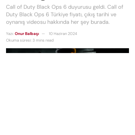
Call of Duty Black Ops 6 duyurusu geldi. Call of
Duty Black Ops 6 Türkiye fiyatı, çıkış tarihi ve
oynanış videosu hakkında her şey burada.
Yazı:
Onur Balbaşı
10 Haziran 2024
Okuma süresi: 3 mins read
Şu sıralar oyun gündemi oldukça hareketli. Ücretsiz
futbol oyunu UFL, merakla beklenen araba
simülasyonu Test Drive Unlimited Solar Crown gibi