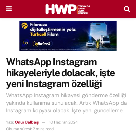
WhatsApp Instagram
hikayeleriyle dolacak, işte
yeni Instagram özelliği
WhatsApp Instagram hikayesi gönderme özelliği
yakında kullanıma sunulacak. Artık WhatsApp da
Instagram kopyası olacak. İşte yeni güncelleme.
Yazı:
Onur Balbaşı
10 Haziran 2024
Okuma süresi: 2 mins read