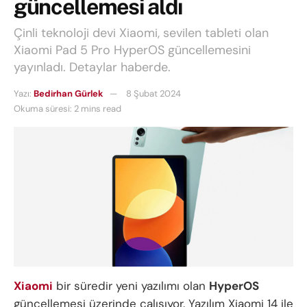
güncellemesi aldı
Çinli teknoloji devi Xiaomi, sevilen tableti olan
Xiaomi Pad 5 Pro HyperOS güncellemesini
yayınladı. Detaylar haberde.
Yazı:
Bedirhan Gürlek
8 Şubat 2024
Okuma süresi: 2 mins read
Xiaomi
bir süredir yeni yazılımı olan
HyperOS
güncellemesi üzerinde çalışıyor. Yazılım Xiaomi 14 ile