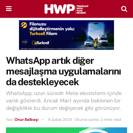
WhatsApp artık diğer
mesajlaşma uygulamalarını
da destekleyecek
WhatsApp, uzun süredir Meta ekosistemi içinde
varlık gösterdi. Ancak Mart ayında beklenen bir
değişiklikle bu durum değişecek gibi görünüyor.
Yazı:
Onur Balbaşı
8 Şubat 2024
Okuma süresi: 2 mins read