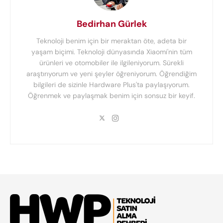
Bedirhan Gürlek
Teknoloji benim için bir meraktan öte, adeta bir
yaşam biçimi. Teknoloji dünyasında Xiaomi'nin tüm
ürünleri ve otomobiler ile ilgileniyorum. Sürekli
araştırıyorum ve yeni şeyler öğreniyorum. Öğrendiğim
bilgileri de sizinle Hardware Plus'ta paylaşıyorum.
Öğrenmek ve paylaşmak benim için sonsuz bir keyif.