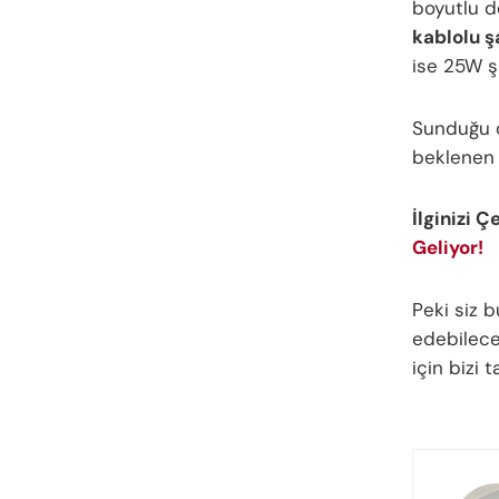
boyutlu d
kablolu ş
ise 25W ş
Sunduğu öz
beklenen 
İlginizi Ç
Geliyor!
Peki siz 
edebilecek
için bizi