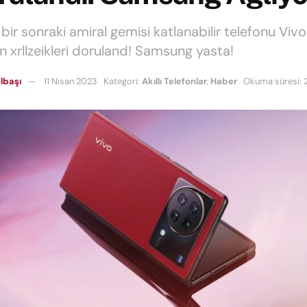
bir sonraki amiral gemisi katlanabilir telefonu Viv
n xrllzeikleri doruland! Samsung yasta!
lbaşı
11 Nisan 2023
Kategori:
Akıllı Telefonlar
,
Haber
Okuma süresi: 