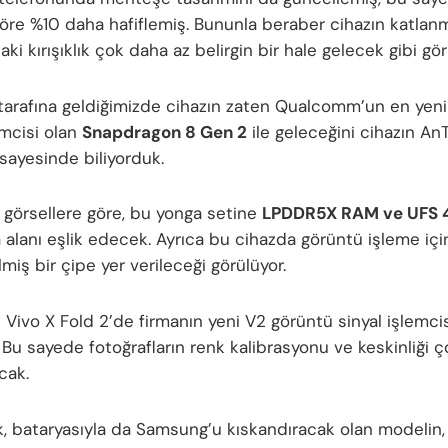
göre %10 daha hafiflemiş. Bununla beraber cihazın katlan
ki kırışıklık çok daha az belirgin bir hale gelecek gibi gö
arafına geldiğimizde cihazın zaten Qualcomm’un en yeni
emcisi olan
Snapdragon 8 Gen 2
ile geleceğini cihazın An
 sayesinde biliyorduk.
n görsellere göre, bu yonga setine
LPDDR5X RAM ve UFS 
alanı eşlik edecek. Ayrıca bu cihazda görüntü işleme içi
ilmiş bir çipe yer verileceği görülüyor.
 Vivo X Fold 2’de firmanın yeni V2 görüntü sinyal işlemci
 Bu sayede fotoğrafların renk kalibrasyonu ve keskinliği ç
acak.
k, bataryasıyla da Samsung’u kıskandıracak olan modelin