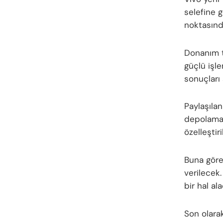
selefine 
noktasında
Donanım t
güçlü işl
sonuçları
Paylaşıla
depolama 
özelleştir
Buna göre
verilecek.
bir hal al
Son olara