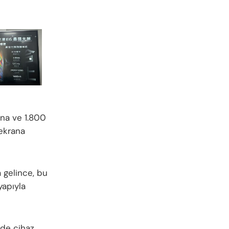
ına ve 1.800
 ekrana
 gelince, bu
yapıyla
ede cihaz