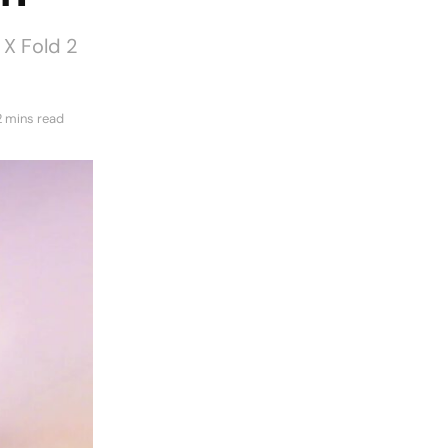
o X Fold 2
2 mins read