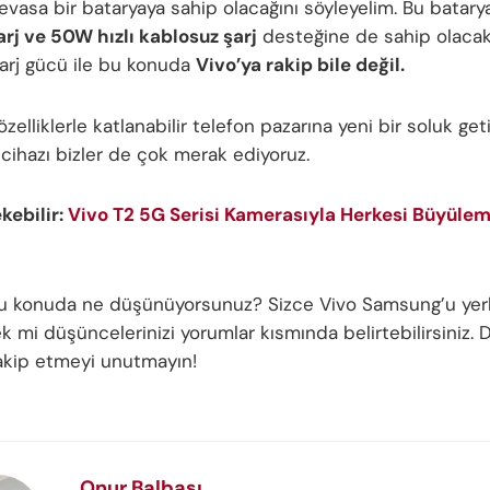
evasa bir bataryaya sahip olacağını söyleyelim. Bu batary
arj ve 50W hızlı kablosuz şarj
desteğine de sahip olaca
arj gücü ile bu konuda
Vivo’ya rakip bile değil.
elliklerle katlanabilir telefon pazarına yeni bir soluk get
cihazı bizler de çok merak ediyoruz.
ekebilir:
Vivo T2 5G Serisi Kamerasıyla Herkesi Büyüle
bu konuda ne düşünüyorsunuz? Sizce Vivo Samsung’u yerl
 mi düşüncelerinizi yorumlar kısmında belirtebilirsiniz. D
 takip etmeyi unutmayın!
Onur Balbaşı