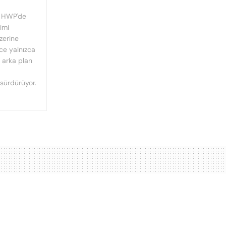
, HWP'de
imi
üzerine
nce yalnızca
n arka plan
 sürdürüyor.