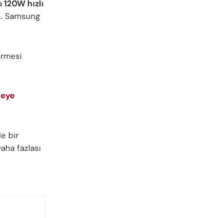
a
120W hızlı
k. Samsung
irmesi
meye
e bir
aha fazlası