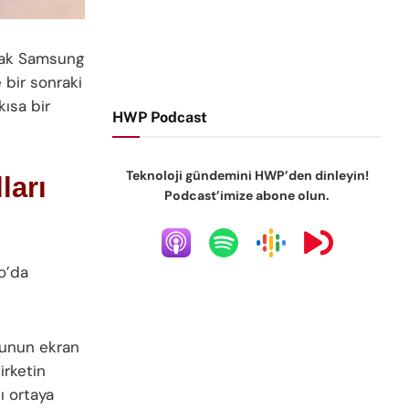
arak Samsung
 bir sonraki
kısa bir
HWP Podcast
Teknoloji gündemini HWP’den dinleyin!
ları
Podcast’imize abone olun.
o’da
onunun ekran
irketin
ı ortaya