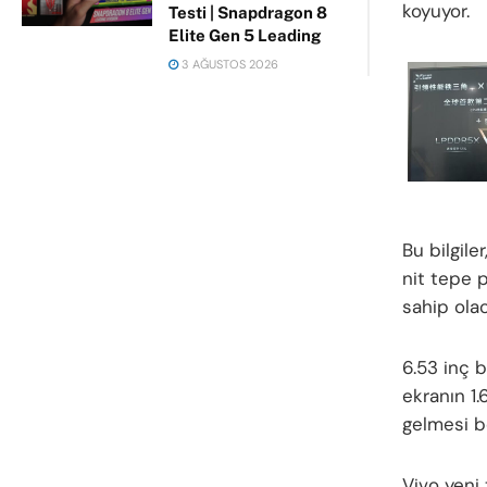
koyuyor.
Testi | Snapdragon 8
Elite Gen 5 Leading
3 AĞUSTOS 2026
Bu bilgile
nit tepe p
sahip olac
6.53 inç 
ekranın 1.
gelmesi b
Vivo yeni