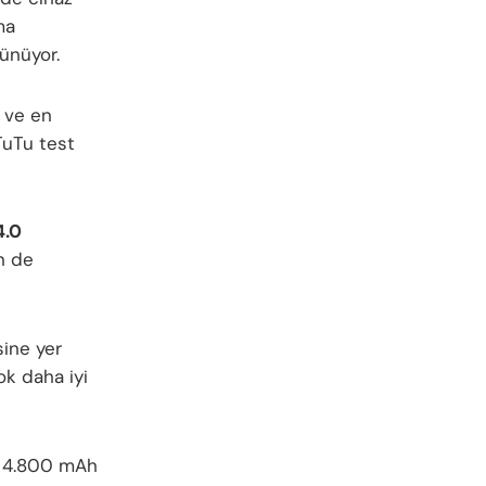
ma
rünüyor.
 ve en
TuTu test
4.0
n de
sine yer
ok daha iyi
, 4.800 mAh