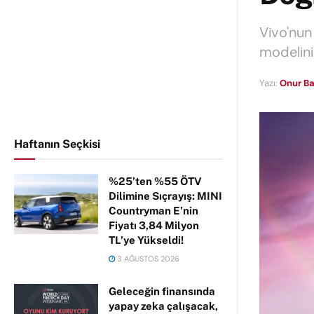
Vivo'nun 
modelini
Yazı:
Onur Ba
Haftanın Seçkisi
%25’ten %55 ÖTV
Dilimine Sıçrayış: MINI
Countryman E’nin
Fiyatı 3,84 Milyon
TL’ye Yükseldi!
3 AĞUSTOS 2026
Geleceğin finansında
yapay zeka çalışacak,