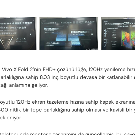
r, Vivo X Fold 2’nin FHD+ çözünürlüğe, 120Hz yenileme hız
arlaklığına sahip 8.03 inç boyutlu devasa bir katlanabilir
ağı anlamına geliyor.
boyutlu 120Hz ekran tazeleme hızına sahip kapak ekranına
600 nitlik bir tepe parlaklığına sahip olması ve kavisli bir 
ekleniyor.
 telefonunda menteşe tasarımını da güncellemiş, bu say