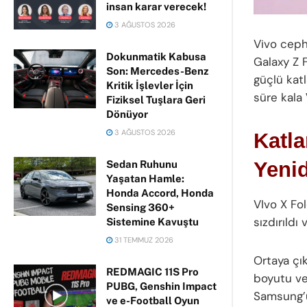
insan karar verecek!
3 AĞUSTOS 2026
Vivo ceph
Dokunmatik Kabusa
Galaxy Z 
Son: Mercedes-Benz
güçlü katl
Kritik İşlevler İçin
süre kala
Fiziksel Tuşlara Geri
Dönüyor
3 AĞUSTOS 2026
Katla
Yenid
Sedan Ruhunu
Yaşatan Hamle:
Honda Accord, Honda
VIvo X Fo
Sensing 360+
sızdırıldı
Sistemine Kavuştu
31 TEMMUZ 2026
Ortaya çık
REDMAGIC 11S Pro
boyutu ve
PUBG, Genshin Impact
Samsung’u
ve e-Football Oyun