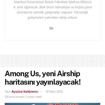
İstanbul Üniversitesi İktisat Fakültesi İşletme Bölümü
4. sınıf öğrencisi. Blok zincir teknolojisi ve kripto para
birimlerine yönelik çalışmalar yapıyor. Teknolojik
gelişmeleri yakından takip ediyor.
Among Us, yeni Airship
haritasını yayınlayacak!
Yazı:
Ayyüce Kaldırımcı
19 Mart 2021
Okuma süresi: 2 mins read