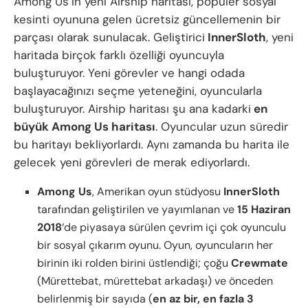
Among Us’ın yeni Airship haritası,
popüler sosyal
kesinti oyununa gelen ücretsiz güncellemenin bir
parçası olarak sunulacak. Geliştirici
InnerSloth
, yeni
haritada birçok farklı özelliği oyuncuyla
buluşturuyor. Yeni görevler ve hangi odada
başlayacağınızı seçme yeteneğini, oyuncularla
buluşturuyor. Airship haritası şu ana kadarki
en
büyük Among Us haritası
. Oyuncular uzun süredir
bu haritayı bekliyorlardı. Aynı zamanda bu harita ile
gelecek yeni görevleri de merak ediyorlardı.
Among Us
, Amerikan oyun stüdyosu
InnerSloth
tarafından geliştirilen ve yayımlanan ve
15 Haziran
2018
‘de piyasaya sürülen çevrim içi çok oyunculu
bir sosyal çıkarım oyunu. Oyun, oyuncuların her
birinin iki rolden birini üstlendiği; çoğu
Crewmate
(
Mürettebat, mürettebat arkadaşı
) ve önceden
belirlenmiş bir sayıda (
en az bir, en fazla 3