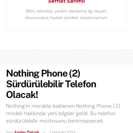
Serhat Sarımlı
Bilim, teknoloji, yazılım alanlarına ilgi duyan,
okuyuculara faydalı içerikler oluşturuyorum.
Nothing Phone (2)
Sürdürülebilir Telefon
Olacak!
Nothing'in merakla beklenen Nothing Phone (2)
modeli hakkında yeni bilgiler geldi. Bu telefon
sürdürülebilir mottosunu benimseyecek.
Yazı:
Ender Öztürk
2 Haziran 2023