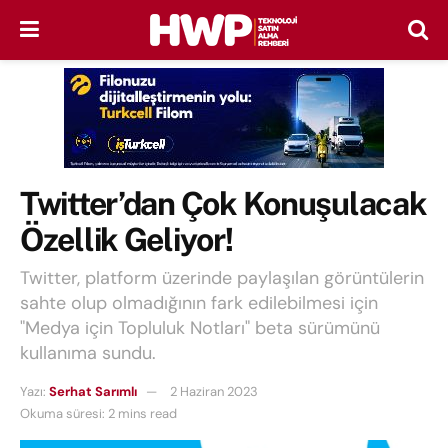
Twitter’dan Çok Konuşulacak
Özellik Geliyor!
Twitter, platform üzerinde paylaşılan görüntülerin
sahte olup olmadığının fark edilebilmesi için
"Medya için Topluluk Notları" beta sürümünü
kullanıma sundu.
Yazı:
Serhat Sarımlı
2 Haziran 2023
Okuma süresi: 2 mins read