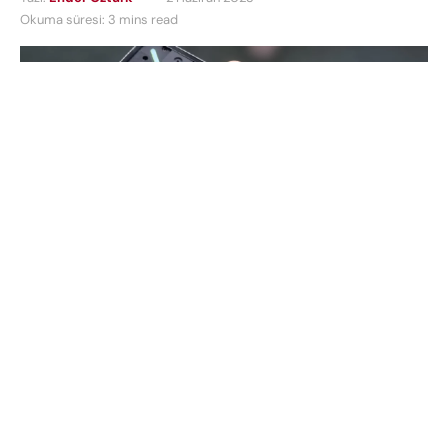
Okuma süresi: 3 mins read
Nothing, telefon endüstrisi için bir dönüm noktası
olan Phone (2)’nin yaklaşmakta olan ikinci nesil
ürününde daha düşük bir karbon ayak izi elde
ettiğini ve daha sürdürülebilir bir geleceğe doğru
önemli bir adım attığını iddia ediyor. Bu akıllı
telefon, yeni teknoloji hakkında düşünme şeklimizi
yeniden tanımlamayı amaçlamaktadır. İşte Phone