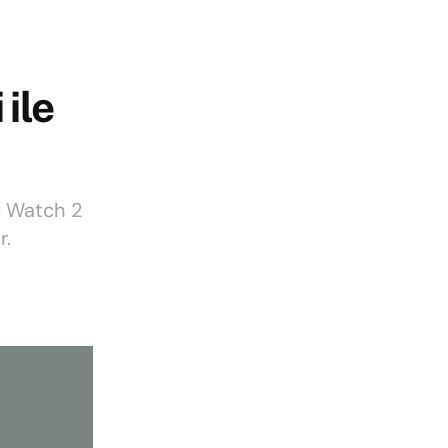
ile
l Watch 2
r.