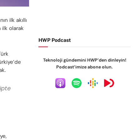
ın ilk akıllı
 ilk olarak
HWP Podcast
Türk
Teknoloji gündemini HWP’den dinleyin!
ürkiye’de
Podcast’imize abone olun.
ak.
ipte
ye,