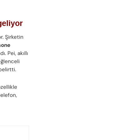
geliyor
. Şirketin
hone
 Pei, akıllı
eğlenceli
lirtti.
zellikle
telefon,