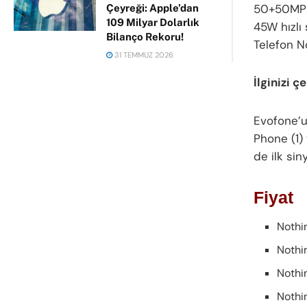
50+50MP a
Çeyreği: Apple’dan
109 Milyar Dolarlık
45W hızlı 
Bilanço Rekoru!
Telefon No
31 TEMMUZ 2026
İlginizi ç
Evofone’u
Phone (1) 
de ilk sin
Fiyat
Nothin
Nothin
Nothin
Nothin