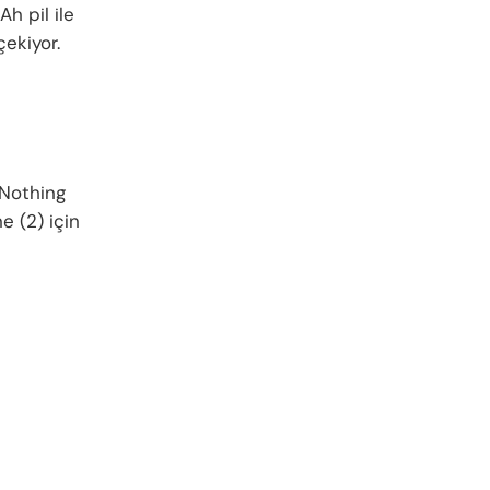
h pil ile
çekiyor.
 Nothing
e (2) için