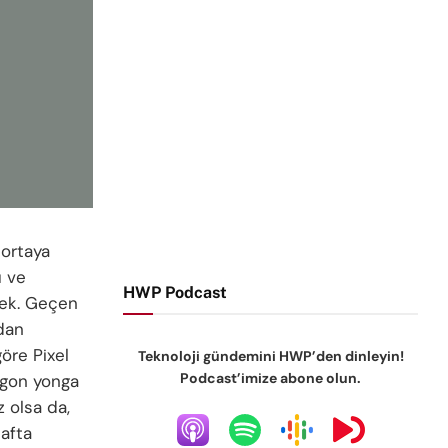
 ortaya
ü ve
HWP Podcast
ecek. Geçen
ndan
göre Pixel
Teknoloji gündemini HWP’den dinleyin!
Podcast’imize abone olun.
agon yonga
z olsa da,
afta