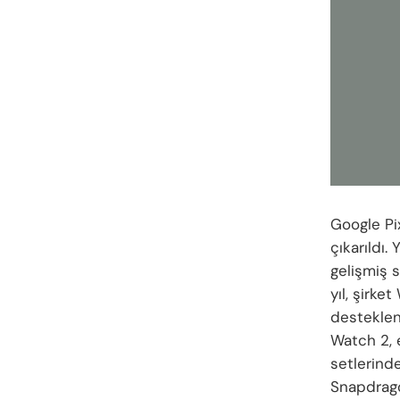
Google Pix
çıkarıldı.
gelişmiş s
yıl, şirk
desteklene
Watch 2, 
setlerinde
Snapdrago