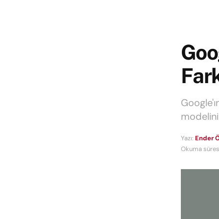
Goog
Fark
Google'ı
modelini
Yazı:
Ender Ö
Okuma süresi