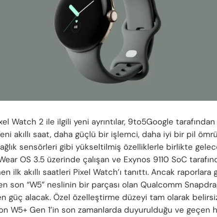
el Watch 2 ile ilgili yeni ayrıntılar, 9to5Google tarafından
 Yeni akıllı saat, daha güçlü bir işlemci, daha iyi bir pil ömr
ağlık sensörleri gibi yükseltilmiş özelliklerle birlikte gel
et Wear OS 3.5 üzerinde çalışan ve Exynos 9110 SoC tarafı
n ilk akıllı saatleri Pixel Watch’ı tanıttı. Ancak raporlara 
en son “W5” neslinin bir parçası olan Qualcomm Snapdr
n güç alacak. Özel özelleştirme düzeyi tam olarak belirsi
n W5+ Gen 1’in son zamanlarda duyurulduğu ve geçen h