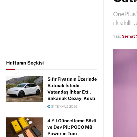
OnePlus'
ilk akıll
Yazı:
Serhat 
Haftanın Seçkisi
Sıfır Fiyatının Üzerinde
Satmak İstedi:
Vatandaş İhbar Etti,
Bakanlık Cezayı Kesti
31 TEMMUZ 2026
4 Yıl Güncelleme Sözü
ve Dev Pil: POCO M8
Power’ın Tüm