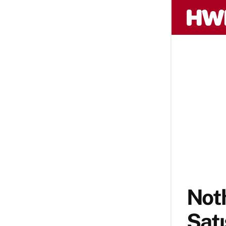
Noth
Satı