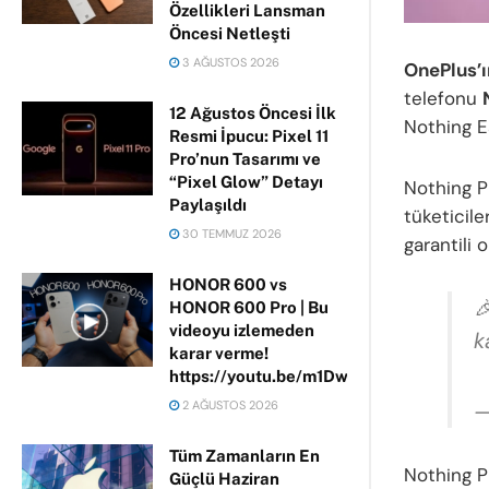
Özellikleri Lansman
Öncesi Netleşti
3 AĞUSTOS 2026
OnePlus’ı
telefonu
12 Ağustos Öncesi İlk
Nothing Ea
Resmi İpucu: Pixel 11
Pro’nun Tasarımı ve
“Pixel Glow” Detayı
Nothing Ph
Paylaşıldı
tüketicil
30 TEMMUZ 2026
garantili 
HONOR 600 vs

HONOR 600 Pro | Bu
videoyu izlemeden
k
karar verme!
https://youtu.be/m1DwhP3lPCM
—
2 AĞUSTOS 2026
Tüm Zamanların En
Nothing P
Güçlü Haziran