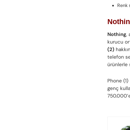
Renk 
Nothin
Nothing
,
kurucu or
(2)
hakkın
telefon se
ürünlerle
Phone (1) 
genç kulla
750.000’e 