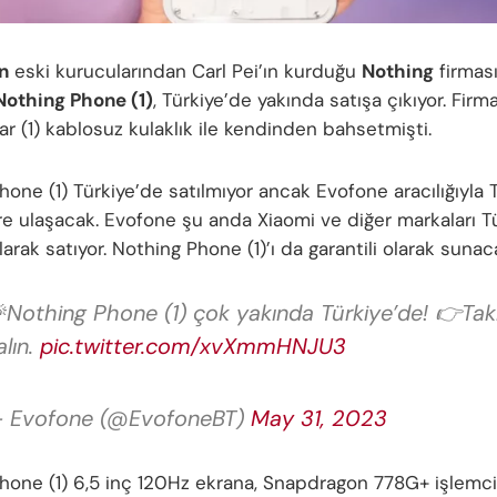
n
eski kurucularından Carl Pei’ın kurduğu
Nothing
firmasın
Nothing Phone (1)
, Türkiye’de yakında satışa çıkıyor. Firma
r (1) kablosuz kulaklık ile kendinden bahsetmişti.
one (1) Türkiye’de satılmıyor ancak Evofone aracılığıyla 
ere ulaşacak. Evofone şu anda Xiaomi ve diğer markaları T
olarak satıyor. Nothing Phone (1)’ı da garantili olarak sunac
Nothing Phone (1) çok yakında Türkiye’de! 👉Tak
alın.
pic.twitter.com/xvXmmHNJU3
 Evofone (@EvofoneBT)
May 31, 2023
hone (1) 6,5 inç 120Hz ekrana, Snapdragon 778G+ işlemci