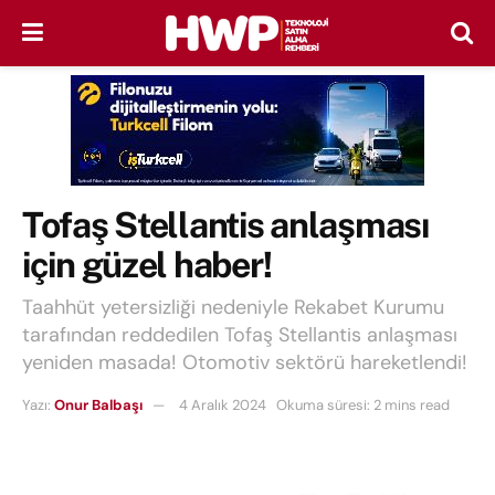
Tofaş Stellantis anlaşması
için güzel haber!
Taahhüt yetersizliği nedeniyle Rekabet Kurumu
tarafından reddedilen Tofaş Stellantis anlaşması
yeniden masada! Otomotiv sektörü hareketlendi!
Yazı:
Onur Balbaşı
4 Aralık 2024
Okuma süresi: 2 mins read