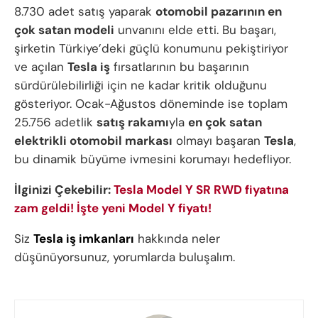
8.730 adet satış yaparak
otomobil pazarının en
çok satan modeli
unvanını elde etti. Bu başarı,
şirketin Türkiye’deki güçlü konumunu pekiştiriyor
ve açılan
Tesla iş
fırsatlarının bu başarının
sürdürülebilirliği için ne kadar kritik olduğunu
gösteriyor. Ocak-Ağustos döneminde ise toplam
25.756 adetlik
satış rakamı
yla
en çok satan
elektrikli otomobil markası
olmayı başaran
Tesla
,
bu dinamik büyüme ivmesini korumayı hedefliyor.
İlginizi Çekebilir:
Tesla Model Y SR RWD fiyatına
zam geldi! İşte yeni Model Y fiyatı!
Siz
Tesla iş imkanları
hakkında neler
düşünüyorsunuz, yorumlarda buluşalım.