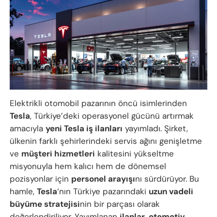
Elektrikli otomobil pazarının öncü isimlerinden
Tesla
, Türkiye’deki operasyonel gücünü artırmak
amacıyla
yeni Tesla iş ilanları
yayımladı. Şirket,
ülkenin farklı şehirlerindeki servis ağını genişletme
ve
müşteri hizmetleri
kalitesini yükseltme
misyonuyla hem kalıcı hem de dönemsel
pozisyonlar için
personel arayışı
nı sürdürüyor. Bu
hamle,
Tesla
‘nın Türkiye pazarındaki
uzun vadeli
büyüme stratejisi
nin bir parçası olarak
değerlendiriliyor. Yayımlanan
ilanlar
,
otomotiv