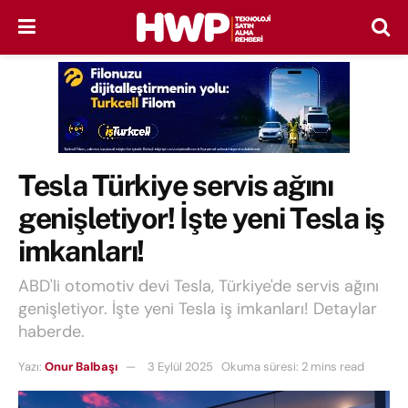
Tesla Türkiye servis ağını
genişletiyor! İşte yeni Tesla iş
imkanları!
ABD'li otomotiv devi Tesla, Türkiye'de servis ağını
genişletiyor. İşte yeni Tesla iş imkanları! Detaylar
haberde.
Yazı:
Onur Balbaşı
3 Eylül 2025
Okuma süresi: 2 mins read