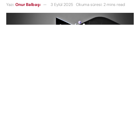
Yazı:
Onur Balbaşı
3 Eylül 2025
Okuma süresi: 2 mins read
Samsung
, mobil çip pazarında dengeleri
değiştirecek bir gelişmeye imza atmaya hazırlanıyor.
Şirketin yakında tanıtılması beklenen en yeni yonga
seti
Exynos 2600
,
2 nm üretim süreci
teknolojisiyle üretilen ilk mobil SoC (Sistem Çipi)
olma unvanını taşıyacak. Bu yenilik, akıllı telefon
teknolojilerinde
performans
ve
verimlilik