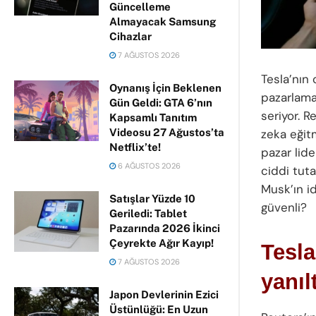
Güncelleme
Almayacak Samsung
Cihazlar
7 AĞUSTOS 2026
Tesla’nın 
Oynanış İçin Beklenen
pazarlama
Gün Geldi: GTA 6’nın
seriyor. R
Kapsamlı Tanıtım
Videosu 27 Ağustos’ta
zeka eğit
Netflix’te!
pazar lide
6 AĞUSTOS 2026
ciddi tutar
Musk’ın i
Satışlar Yüzde 10
güvenli?
Geriledi: Tablet
Pazarında 2026 İkinci
Çeyrekte Ağır Kayıp!
Tesla
7 AĞUSTOS 2026
yanıl
Japon Devlerinin Ezici
Üstünlüğü: En Uzun