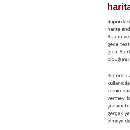
harit
Rapordaki 
haritaland
Austin ve
gece test
çıktı. Bu
olduğunu d
Sistemin 
kullanıcıl
zemin hazı
vermeyi b
şansını t
gerçek ye
olmaya de