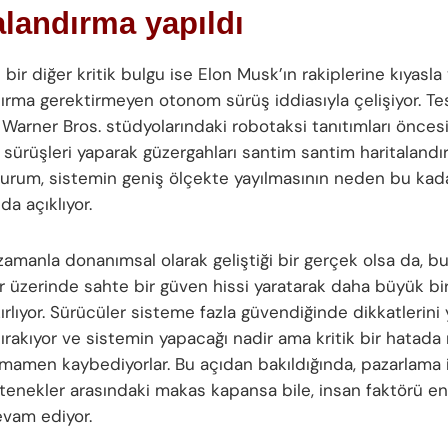
alandırma yapıldı
bir diğer kritik bulgu ise Elon Musk’ın rakiplerine kıyasla 
ırma gerektirmeyen otonom sürüş iddiasıyla çelişiyor. Tes
 Warner Bros. stüdyolarındaki robotaksi tanıtımları önces
 sürüşleri yaparak güzergahları santim santim haritalandır
 durum, sistemin geniş ölçekte yayılmasının neden bu kad
a açıklıyor.
zamanla donanımsal olarak geliştiği bir gerçek olsa da, 
ar üzerinde sahte bir güven hissi yaratarak daha büyük bi
rlıyor. Sürücüler sisteme fazla güvendiğinde dikkatlerini 
ırakıyor ve sistemin yapacağı nadir ama kritik bir hatad
amamen kaybediyorlar. Bu açıdan bakıldığında, pazarlama id
tenekler arasındaki makas kapansa bile, insan faktörü en 
vam ediyor.