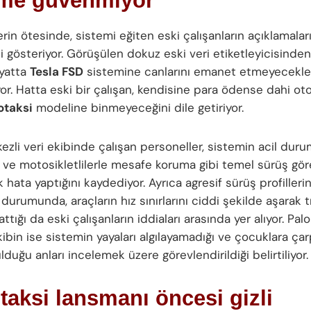
eme güvenmiyor
lerin ötesinde, sistemi eğiten eski çalışanların açıklamal
i gösteriyor. Görüşülen dokuz eski veri etiketleyicisinden
yatta
Tesla FSD
sistemine canlarını emanet etmeyecekler
yor. Hatta eski bir çalışan, kendisine para ödense dahi o
otaksi
modeline binmeyeceğini dile getiriyor.
zli veri ekibinde çalışan personeller, sistemin acil duru
 ve motosikletlilerle mesafe koruma gibi temel sürüş gör
ık hata yaptığını kaydediyor. Ayrıca agresif sürüş profilleri
durumunda, araçların hız sınırlarını ciddi şekilde aşarak tr
attığı da eski çalışanların iddiaları arasında yer alıyor. Pal
kibin ise sistemin yayaları algılayamadığı ve çocuklara ça
lduğu anları incelemek üzere görevlendirildiği belirtiliyor.
aksi lansmanı öncesi gizli