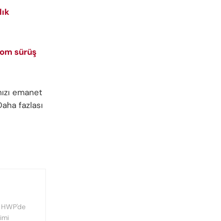
lık
nom sürüş
nızı emanet
Daha fazlası
, HWP'de
imi