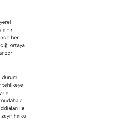
yerel
la’nın,
inde her
dığı ortaya
ar zor
bu durum
r tehlikeye
yola
a müdahale
diaları ile
zayıf halka