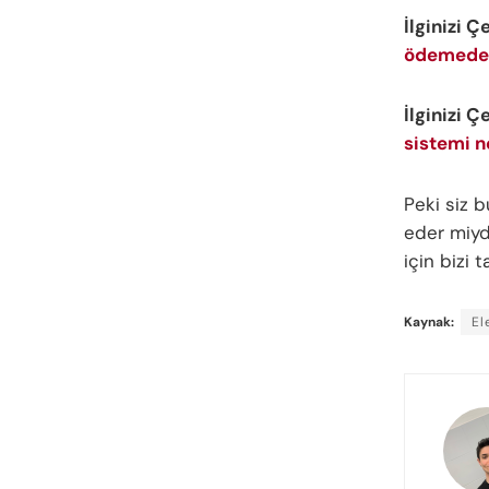
İlginizi Ç
ödemeden
İlginizi Ç
sistemi n
Peki siz 
eder miydi
için bizi
Kaynak:
El