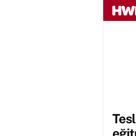
Tesl
eğit