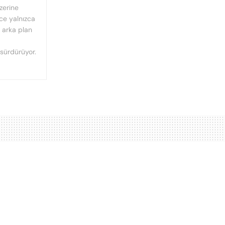
üzerine
nce yalnızca
n arka plan
 sürdürüyor.