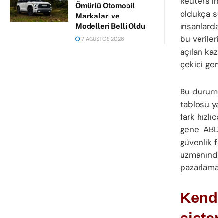
Reuters’ın
Ömürlü Otomobil
oldukça so
Markaları ve
insanlard
Modelleri Belli Oldu
bu veriler
7 AĞUSTOS 2026
açılan kaz
çekici ger
Bu durum,
tablosu ya
fark hızlı
genel ABD
güvenlik f
uzmanında
pazarlama 
Kendi