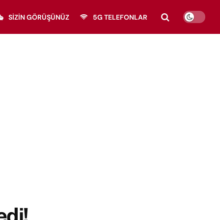
SIZIN GÖRÜŞÜNÜZ
5G TELEFONLAR
edi!