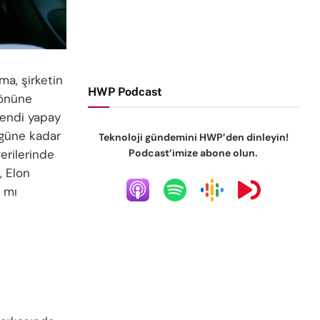
ma, şirketin
HWP Podcast
 önüne
kendi yapay
ugüne kadar
Teknoloji gündemini HWP’den dinleyin!
Podcast’imize abone olun.
verilerinde
, Elon
a mı