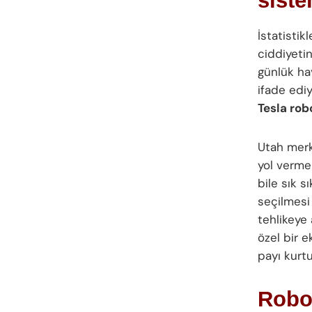
sist
İstatistik
ciddiyetin
günlük ha
ifade edi
Tesla rob
Utah merke
yol verme
bile sık s
seçilmesi 
tehlikeye 
özel bir e
payı kurtu
Robot