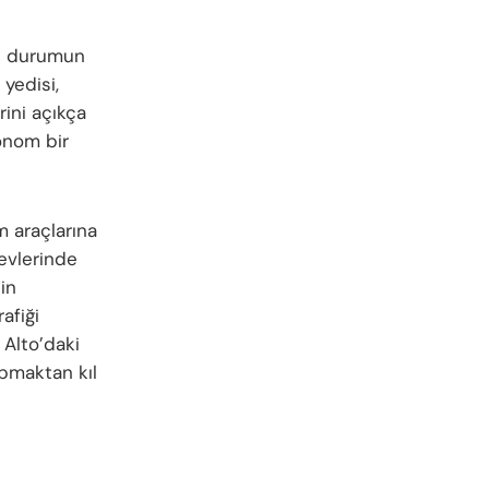
arı durumun
 yedisi,
ini açıkça
tonom bir
m araçlarına
evlerinde
nin
afiği
o Alto’daki
rpmaktan kıl