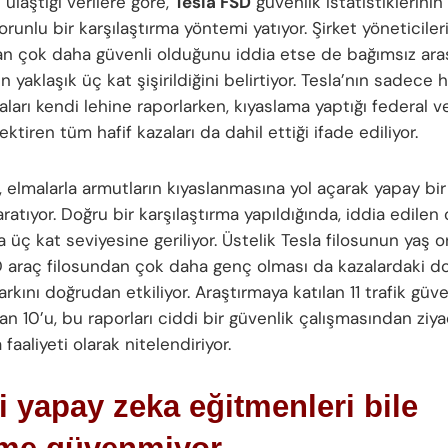
 ulaştığı verilere göre,
Tesla FSD
güvenlik istatistiklerini
runlu bir karşılaştırma yöntemi yatıyor. Şirket yöneticiler
an çok daha güvenli olduğunu iddia etse de bağımsız araş
in yaklaşık üç kat şişirildiğini belirtiyor. Tesla’nın sadece 
aları kendi lehine raporlarken, kıyaslama yaptığı federal v
ektiren tüm hafif kazaları da dahil ettiği ifade ediliyor.
 elmalarla armutların kıyaslanmasına yol açarak yapay bir
ratıyor. Doğru bir karşılaştırma yapıldığında, iddia edilen 
ca üç kat seviyesine geriliyor. Üstelik Tesla filosunun yaş 
 araç filosundan çok daha genç olması da kazalardaki d
arkını doğrudan etkiliyor. Araştırmaya katılan 11 trafik güve
n 10’u, bu raporları ciddi bir güvenlik çalışmasından ziya
faaliyeti olarak nitelendiriyor.
 yapay zeka eğitmenleri bile