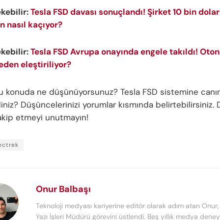
ekebilir:
Tesla FSD davası sonuçlandı! Şirket 10 bin dolar
 nasıl kaçıyor?
ekebilir:
Tesla FSD Avrupa onayında engele takıldı! Oto
eden eleştiriliyor?
bu konuda ne düşünüyorsunuz? Tesla FSD sistemine canı
niz? Düşüncelerinizi yorumlar kısmında belirtebilirsiniz. 
 takip etmeyi unutmayın!
ectrek
Onur Balbaşı
Teknoloji medyası kariyerine editör olarak adım atan Onur
Yazı İşleri Müdürü görevini üstlendi. Beş yıllık medya deney