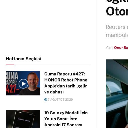
Oto
Reuters 
manipüla
Yazı:
Onur Ba
Haftanın Seçkisi
Cuma Raporu #427:
HONOR Robot Phone,
Apple’dan tarihi gelir
ve dahası
7 AĞUSTOS 2026
19 Galaxy Modeli İçin
Yolun Sonu: İşte
Android 17 Sonrası