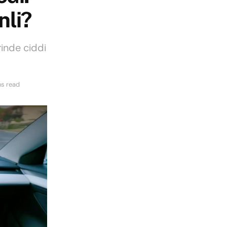
nli?
rinde ciddi
ns read