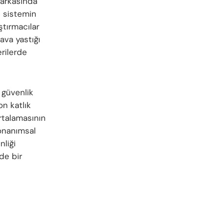
n arkasında
i sistemin
tırmacılar
hava yastığı
erilerde
 güvenlik
on katlık
ortalamasının
onanımsal
nliği
de bir