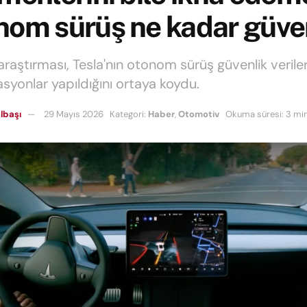
nom sürüş ne kadar güve
araştırması, Tesla'nın otonom sürüş güvenlik verile
syonlar yapıldığını ortaya koydu.
lbaşı
29 Mayıs 2026
Kategori:
Haber
,
Otomotiv
Okuma süresi: 3 mi