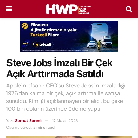
Steve Jobs İmzalı Bir Çek
Açık Arttırmada Satıldı
Apple'ın efsane CEO'su Steve Jobs'ın imzaladığı
1976'dan kalma bir çek, açık artırma ile satışa
sunuldu. Kimliği açıklanmayan bir alıcı, bu çeke
100 bin doların üzerinde ödeme yaptı
Yazı:
Serhat Sarımlı
12 Mayıs 2023
Okuma süresi: 2 mins read