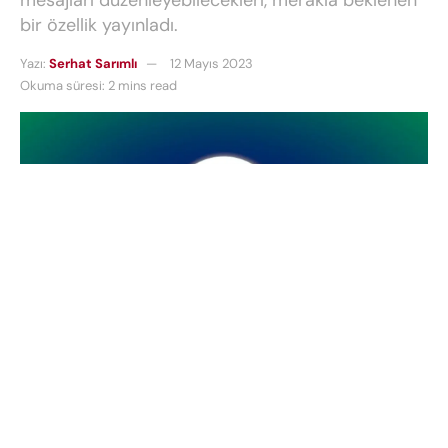
bir özellik yayınladı.
Yazı:
Serhat Sarımlı
12 Mayıs 2023
Okuma süresi: 2 mins read
WhatsApp
, nihayet kullanıcıların gönderdikleri
mesajları düzenleyebilecekleri, merakla beklenen
bir özellik yayınladı. Geçtiğimiz yıl duyurulan özellik
şu anda
WhatsApp Web beta test
kullanıcıları
tarafından kullanılabiliyor ve yakın zamanda tüm