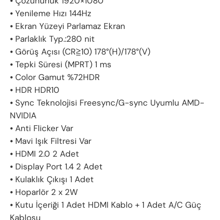
⦁ Çözünürlük 1920×1080
⦁ Yenileme Hızı 144Hz
⦁ Ekran Yüzeyi Parlamaz Ekran
⦁ Parlaklık Typ.:280 nit
⦁ Görüş Açısı (CR≧10) 178°(H)/178°(V)
⦁ Tepki Süresi (MPRT) 1 ms
⦁ Color Gamut %72HDR
⦁ HDR HDR10
⦁ Sync Teknolojisi Freesync/G-sync Uyumlu AMD-
NVIDIA
⦁ Anti Flicker Var
⦁ Mavi Işık Filtresi Var
⦁ HDMI 2.0 2 Adet
⦁ Display Port 1.4 2 Adet
⦁ Kulaklık Çıkışı 1 Adet
⦁ Hoparlör 2 x 2W
⦁ Kutu İçeriği 1 Adet HDMI Kablo + 1 Adet A/C Güç
Kablosu