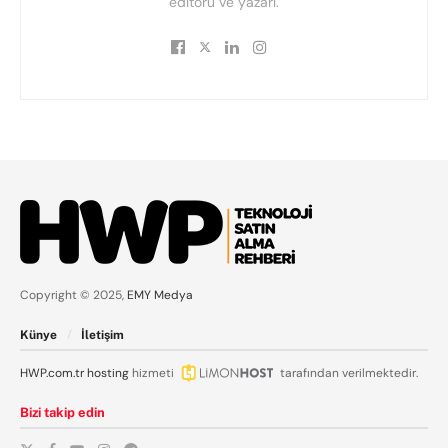
editörü ve yazarı.
Copyright © 2025,
EMY Medya
Künye
İletişim
HWP.com.tr
hosting
hizmeti
tarafından verilmektedir.
Bizi takip edin