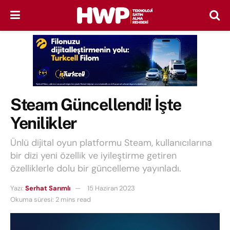
Steam Güncellendi! İşte
Yenilikler
Ünlü dijital oyun platformu Steam, kullanıcılarına
bir dizi yeni özellik ve iyileştirme getiren
özelliklerle dolu bir güncelleme yayınladı.
Yazı:
Serhat Sarımlı
15 Haziran 2023
Okuma süresi: 2 mins read