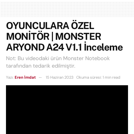
OYUNCULARA ÖZEL
MONİTÖR | MONSTER
ARYOND A24 V1.1 İnceleme
Not: Bu videodaki ürün Monster Notebook
tarafından tedarik edilmiştir.
Yazı:
Eren İmdat
15 Haziran 2023
Okuma süresi: 1 min read