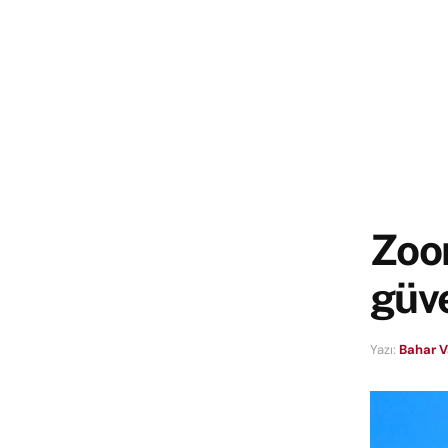
Zoom
güve
Yazı:
Bahar 