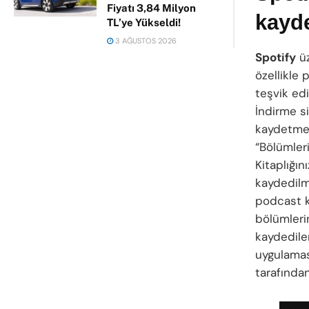
Fiyatı 3,84 Milyon
kayde
TL’ye Yükseldi!
3 AĞUSTOS 2026
Spotify
üz
özellikle 
teşvik ed
İndirme s
kaydetmek
“Bölümleri
Kitaplığın
kaydedilm
podcast k
bölümlerin
kaydedile
uygulamas
tarafından