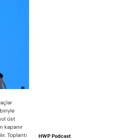
raçlar
biriyle
sol üst
rı kapanır
r. Toplantı
HWP Podcast