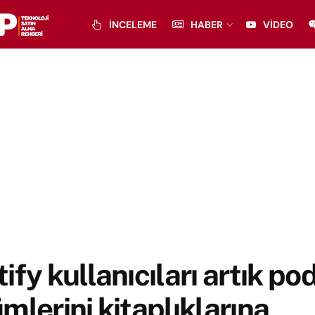
İNCELEME
HABER
VIDEO
ify kullanıcıları artık po
mlerini kitaplıklarına