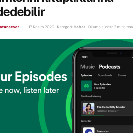
edebilir
Vatansever
17 Kasım 2020
Kategori:
Haber
Okuma süresi: 2 mins rea