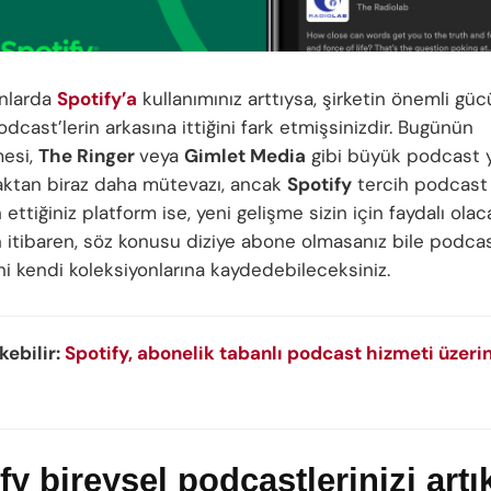
nlarda
Spotify’a
kullanımınız arttıysa, şirketin önemli gü
cast’lerin arkasına ittiğini fark etmişsinizdir. Bugünün
mesi,
The Ringer
veya
Gimlet Media
gibi büyük podcast y
aktan biraz daha mütevazı, ancak
Spotify
tercih podcast
h ettiğiniz platform ise, yeni gelişme sizin için faydalı olaca
itibaren, söz konusu diziye abone olmasanız bile podca
ni kendi koleksiyonlarına kaydedebileceksiniz.
ekebilir:
Spotify, abonelik tabanlı podcast hizmeti üzeri
fy bireysel podcastlerinizi artı