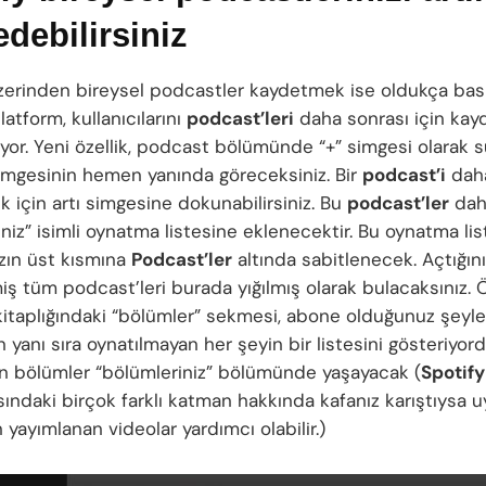
debilirsiniz
erinden bireysel podcastler kaydetmek ise oldukça basi
platform, kullanıcılarını
podcast’leri
daha sonrası için ka
iyor. Yeni özellik, podcast bölümünde “+” simgesi olarak 
imgesinin hemen yanında göreceksiniz. Bir
podcast’i
dah
 için artı simgesine dokunabilirsiniz. Bu
podcast’ler
dah
niz” isimli oynatma listesine eklenecektir. Bu oynatma list
ızın üst kısmına
Podcast’ler
altında sabitlenecek. Açtığını
iş tüm podcast’leri burada yığılmış olarak bulacaksınız.
itaplığındaki “bölümler” sekmesi, abone olduğunuz şeyl
 yanı sıra oynatılmayan her şeyin bir listesini gösteriyord
n bölümler “bölümleriniz” bölümünde yaşayacak (
Spotify
ındaki birçok farklı katman hakkında kafanız karıştıysa 
 yayımlanan videolar yardımcı olabilir.)