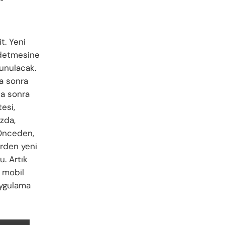
t. Yeni
ydetmesine
sunulacak.
a sonra
a sonra
esi,
zda,
 Önceden,
erden yeni
u. Artık
mobil
uygulama