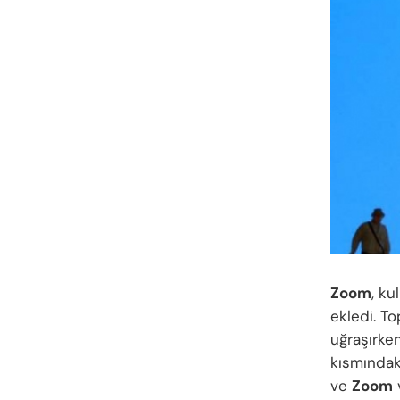
Zoom
, ku
ekledi. To
uğraşırken
kısmındak
ve
Zoom
v