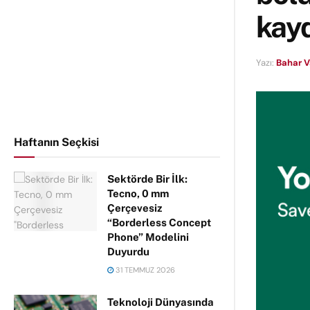
kayd
Yazı:
Bahar 
Haftanın Seçkisi
Sektörde Bir İlk:
Tecno, 0 mm
Çerçevesiz
“Borderless Concept
Phone” Modelini
Duyurdu
31 TEMMUZ 2026
Teknoloji Dünyasında