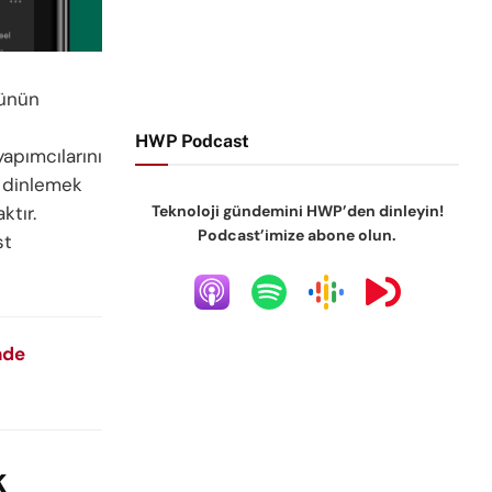
cünün
HWP Podcast
apımcılarını
 dinlemek
ktır.
Teknoloji gündemini HWP’den dinleyin!
Podcast’imize abone olun.
st
nde
k