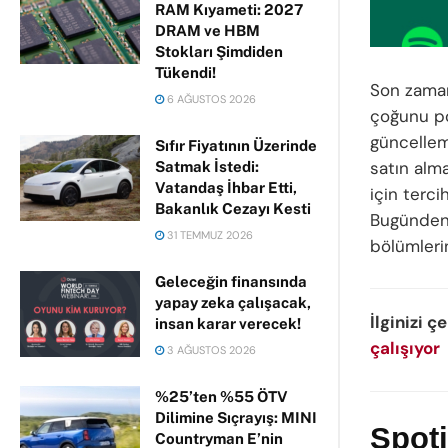
RAM Kıyameti: 2027
DRAM ve HBM
Stokları Şimdiden
Tükendi!
Son zama
6 AĞUSTOS 2026
çoğunu pod
güncelle
Sıfır Fiyatının Üzerinde
satın alm
Satmak İstedi:
Vatandaş İhbar Etti,
için terci
Bakanlık Cezayı Kesti
Bugünden 
31 TEMMUZ 2026
bölümleri
Geleceğin finansında
yapay zeka çalışacak,
İlginizi ç
insan karar verecek!
çalışıyor
3 AĞUSTOS 2026
%25’ten %55 ÖTV
Dilimine Sıçrayış: MINI
Spoti
Countryman E’nin