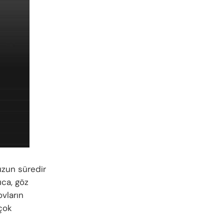
uzun süredir
ıca, göz
vların
çok