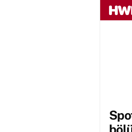
Spot
bölü