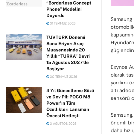
“Borderless Concept
Phone” Modelini
Duyurdu
Samsung v
31 TEMMUZ 2026
otomobille
kapsamınd
TÜVTÜRK Dönemi
Hyundai’ni
Sona Eriyor: Araç
güçlendir
Muayenesinde 20
Yıllık “TURKA” Devri
15 Ağustos 2027’de
Exynos Aut
Başlıyor
olarak tas
30 TEMMUZ 2026
yardımı öz
altı aded
4 Yıl Güncelleme Sözü
ve Dev Pil: POCO M8
sensörü d
Power’ın Tüm
Özellikleri Lansman
Samsung, 
Öncesi Netleşti
önemli bir
3 AĞUSTOS 2026
daha hızlı