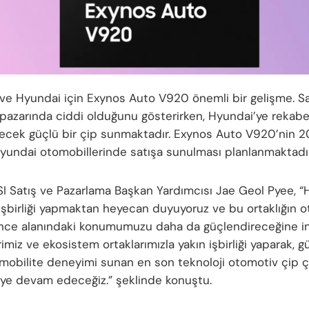
e Hyundai için Exynos Auto V920 önemli bir gelişme. 
pazarında ciddi olduğunu gösterirken, Hyundai’ye rekabe
lecek güçlü bir çip sunmaktadır. Exynos Auto V920’nin 
Hyundai otomobillerinde satışa sunulması planlanmaktadır
I Satış ve Pazarlama Başkan Yardımcısı Jae Geol Pyee, “
 işbirliği yapmaktan heyecan duyuyoruz ve bu ortaklığın 
ence alanındaki konumumuzu daha da güçlendireceğine in
imiz ve ekosistem ortaklarımızla yakın işbirliği yaparak, g
ir mobilite deneyimi sunan en son teknoloji otomotiv çip 
eye devam edeceğiz.” şeklinde konuştu.