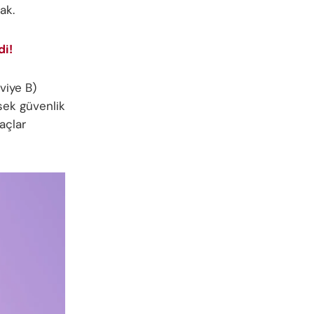
ak.
di!
viye B)
sek güvenlik
raçlar