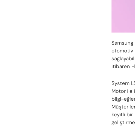
Samsung v
otomotiv 
sağlayabi
itibaren 
System LS
Motor ile
bilgi-eğl
Müşteriler
keyifli b
geliştirm