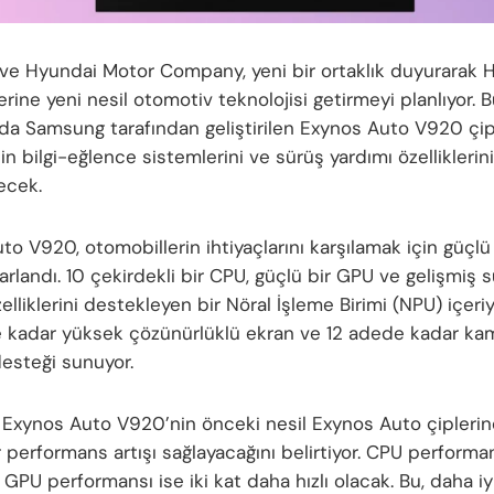
e Hyundai Motor Company, yeni bir ortaklık duyurarak 
rine yeni nesil otomotiv teknolojisi getirmeyi planlıyor. B
a Samsung tarafından geliştirilen Exynos Auto V920 çip
n bilgi-eğlence sistemlerini ve sürüş yardımı özelliklerini
ecek.
o V920, otomobillerin ihtiyaçlarını karşılamak için güçlü 
arlandı. 10 çekirdekli bir CPU, güçlü bir GPU ve gelişmiş 
elliklerini destekleyen bir Nöral İşleme Birimi (NPU) içeriyo
e kadar yüksek çözünürlüklü ekran ve 12 adede kadar ka
esteği sunuyor.
Exynos Auto V920’nin önceki nesil Exynos Auto çiplerin
 performans artışı sağlayacağını belirtiyor. CPU performan
, GPU performansı ise iki kat daha hızlı olacak. Bu, daha iy