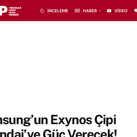
İNCELEME
HABER
VIDEO
sung’un Exynos Çipi
ndai’ye Güç Verecek!