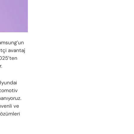
Samsung’un
tçi avantaj
2025’ten
.
Hyundai
otomotiv
anıyoruz.
üvenli ve
çözümleri