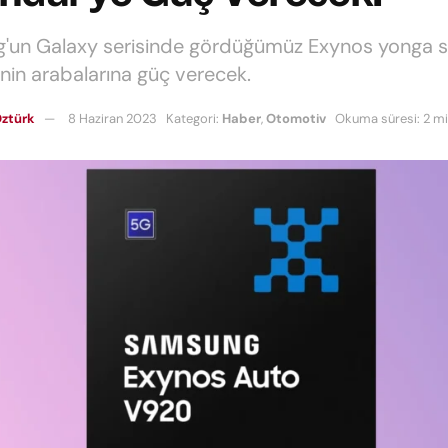
un Galaxy serisinde gördüğümüz Exynos yonga se
nin arabalarına güç verecek.
ztürk
8 Haziran 2023
Kategori:
Haber
,
Otomotiv
Okuma süresi: 2 m