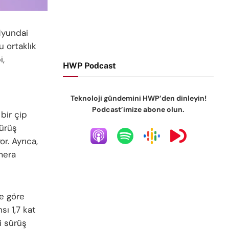
Hyundai
u ortaklık
i,
HWP Podcast
Teknoloji gündemini HWP’den dinleyin!
Podcast’imize abone olun.
bir çip
sürüş
r. Ayrıca,
mera
e göre
sı 1,7 kat
i sürüş