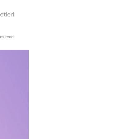
tleri
ins read