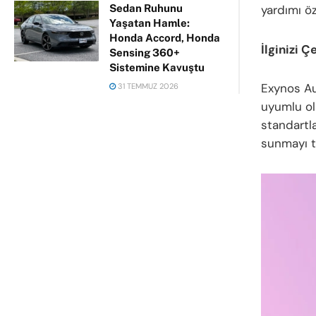
yardımı öz
Sedan Ruhunu
Yaşatan Hamle:
Honda Accord, Honda
İlginizi Ç
Sensing 360+
Sistemine Kavuştu
Exynos Au
31 TEMMUZ 2026
uyumlu ol
standartla
sunmayı t