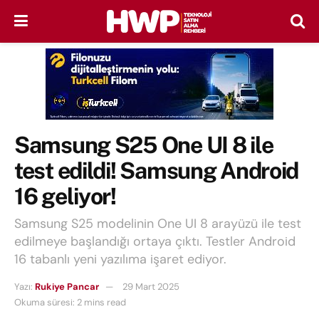
Samsung S25 One UI 8 ile
test edildi! Samsung Android
16 geliyor!
Samsung S25 modelinin One UI 8 arayüzü ile test
edilmeye başlandığı ortaya çıktı. Testler Android
16 tabanlı yeni yazılıma işaret ediyor.
Yazı:
Rukiye Pancar
29 Mart 2025
Okuma süresi: 2 mins read