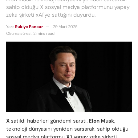
sahip olduğu X sosyal medya platformunu yapay
zeka şirketi xAI'ye sattığını duyurdu.
Yazı:
Rukiye Pancar
29 Mart 2025
Okuma süresi: 2 mins read
X
satıldı haberleri gündemi sarstı.
Elon Musk
,
teknoloji dünyasını yeniden sarsarak, sahip olduğu
sosyal medya platformu
X
‘i yapay zeka şirketi