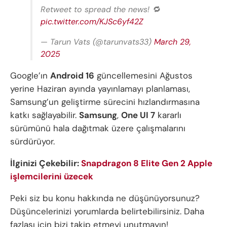
Retweet to spread the news! 🔁
pic.twitter.com/KJSc6yf42Z
— Tarun Vats (@tarunvats33)
March 29,
2025
Google’ın
Android 16
güncellemesini Ağustos
yerine Haziran ayında yayınlamayı planlaması,
Samsung’un geliştirme sürecini hızlandırmasına
katkı sağlayabilir.
Samsung
,
One UI 7
kararlı
sürümünü hala dağıtmak üzere çalışmalarını
sürdürüyor.
İlginizi Çekebilir:
Snapdragon 8 Elite Gen 2 Apple
işlemcilerini üzecek
Peki siz bu konu hakkında ne düşünüyorsunuz?
Düşüncelerinizi yorumlarda belirtebilirsiniz. Daha
fazlası için bizi takip etmeyi unutmayın!