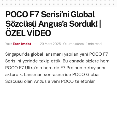
POCO F7 Serisi’ni Global
Sözcüsü Angus’a Sorduk! |
ÖZEL VİDEO
Yazı:
Eren İmdat
29 Mart 2025
Okuma süresi: 1 min read
Singapur’da global lansmanı yapılan yeni POCO F7
Serisi’ni yerinde takip ettik. Bu esnada sizlere hem
POCO F7 Ultra’nın hem de F7 Pro’nun detaylarını
aktardık. Lansman sonrasına ise POCO Global
Sözcüsü olan Angus’a yeni POCO telefonlar
hakkında neler düşündüğünü, baz model F7
gelecek mi gibi soruları sorduk.
Peki siz yeni POCO F7 Serisi hakkında neler
düşünüyorsunuz? Sizce sorduğumuz sorular