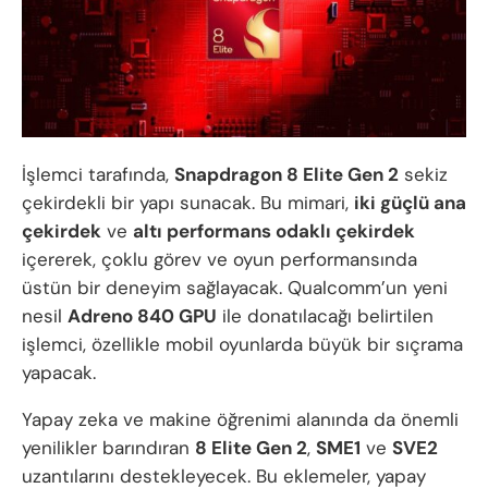
İşlemci tarafında,
Snapdragon 8 Elite Gen 2
sekiz
çekirdekli bir yapı sunacak. Bu mimari,
iki güçlü ana
çekirdek
ve
altı performans odaklı çekirdek
içererek, çoklu görev ve oyun performansında
üstün bir deneyim sağlayacak. Qualcomm’un yeni
nesil
Adreno 840 GPU
ile donatılacağı belirtilen
işlemci, özellikle mobil oyunlarda büyük bir sıçrama
yapacak.
Yapay zeka ve makine öğrenimi alanında da önemli
yenilikler barındıran
8 Elite Gen 2
,
SME1
ve
SVE2
uzantılarını destekleyecek. Bu eklemeler, yapay