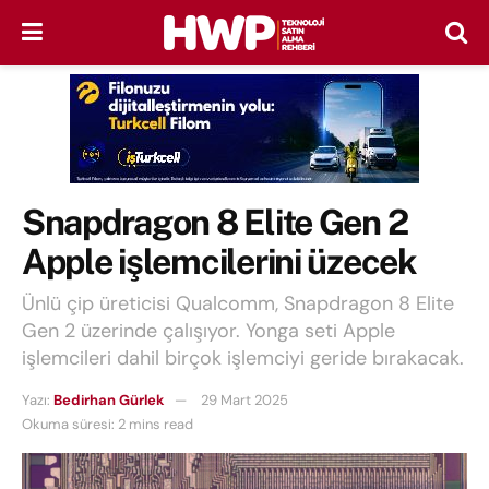
Snapdragon 8 Elite Gen 2
Apple işlemcilerini üzecek
Ünlü çip üreticisi Qualcomm, Snapdragon 8 Elite
Gen 2 üzerinde çalışıyor. Yonga seti Apple
işlemcileri dahil birçok işlemciyi geride bırakacak.
Yazı:
Bedirhan Gürlek
29 Mart 2025
Okuma süresi: 2 mins read