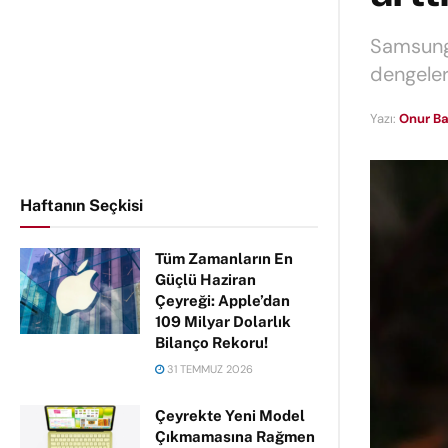
Samsung
dengeler
Yazı:
Onur Ba
Haftanın Seçkisi
Tüm Zamanların En
Güçlü Haziran
Çeyreği: Apple’dan
109 Milyar Dolarlık
Bilanço Rekoru!
31 TEMMUZ 2026
Çeyrekte Yeni Model
Çıkmamasına Rağmen