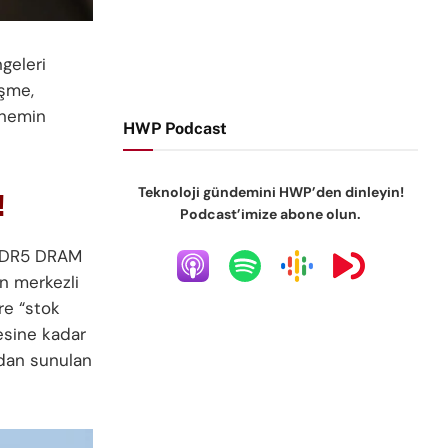
geleri
işme,
dönemin
HWP Podcast
Teknoloji gündemini HWP’den dinleyin!
!
Podcast’imize abone olun.
 DDR5 DRAM
an merkezli
re “stok
yesine kadar
ından sunulan