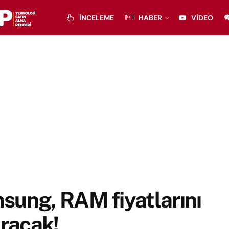
İNCELEME
HABER
VIDEO
sung, RAM fiyatlarını
ıracak!