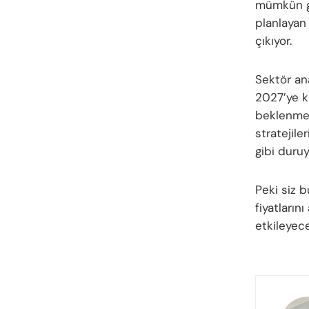
mümkün gö
planlayan 
çıkıyor.
Sektör ana
2027’ye k
beklenmem
stratejile
gibi duruy
Peki siz 
fiyatların
etkileyec