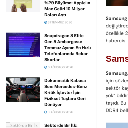
%29 Büyüme: Apple’ın
Mac Geliri 10 Milyar
Doları Aştı
Samsung
31 TEMMUZ 2026
değiştire
özellikle 
Snapdragon 8 Elite
habercisi o
Gen 5 Ambargosu:
Temmuz Ayının En Hızlı
Telefonlarında Rekor
Samsu
Skorlar
6 AĞUSTOS 2026
Samsung
için sözle
Dokunmatik Kabusa
Son: Mercedes-Benz
sektör kay
Kritik İşlevler İçin
yok” bildi
Fiziksel Tuşlara Geri
taşıdı. Bu
Dönüyor
DDR4 belle
3 AĞUSTOS 2026
Sektörde Bir İlk: