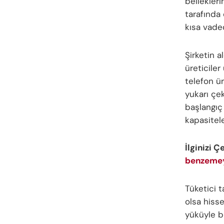
bellekleri
tarafında 
kısa vaded
Şirketin 
üreticiler
telefon ür
yukarı çe
başlangıç 
kapasitele
İlginizi Ç
benzeme
Tüketici t
olsa hisse
yüküyle bi