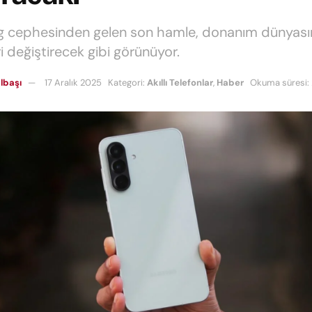
 cephesinden gelen son hamle, donanım dünyas
i değiştirecek gibi görünüyor.
lbaşı
17 Aralık 2025
Kategori:
Akıllı Telefonlar
,
Haber
Okuma süresi: 