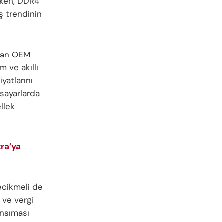
ürken, DDR4
iş trendinin
apan OEM
m ve akıllı
yatlarını
isayarlarda
llek
tra’ya
gecikmeli de
 ve vergi
ansıması