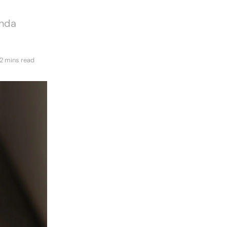
ında
2 mins read