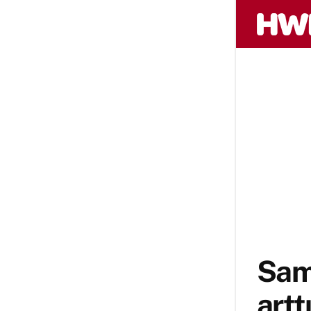
Sam
artt