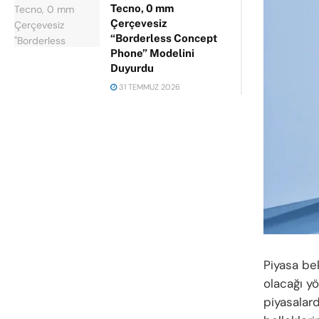
Tecno, 0 mm
Çerçevesiz
“Borderless Concept
Phone” Modelini
Duyurdu
31 TEMMUZ 2026
Piyasa be
olacağı y
piyasalard