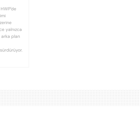
, HWP'de
imi
üzerine
nce yalnızca
n arka plan
 sürdürüyor.