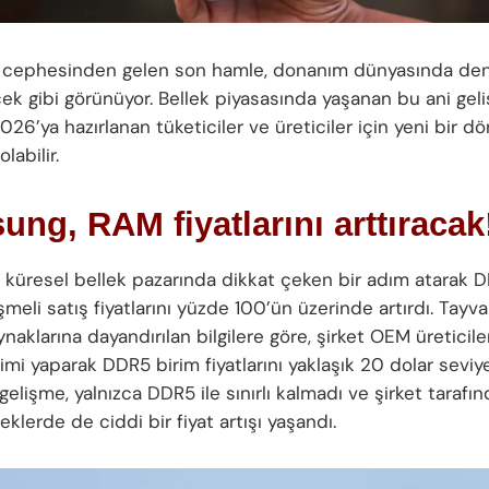
cephesinden gelen son hamle, donanım dünyasında den
cek gibi görünüyor. Bellek piyasasında yaşanan bu ani gel
2026’ya hazırlanan tüketiciler ve üreticiler için yeni bir 
labilir.
ng, RAM fiyatlarını arttıracak
, küresel bellek pazarında dikkat çeken bir adım atarak
şmeli satış fiyatlarını yüzde 100’ün üzerinde artırdı. Tayv
naklarına dayandırılan bilgilere göre, şirket OEM üreticile
rimi yaparak DDR5 birim fiyatlarını yaklaşık 20 dolar sevi
 gelişme, yalnızca DDR5 ile sınırlı kalmadı ve şirket taraf
klerde de ciddi bir fiyat artışı yaşandı.