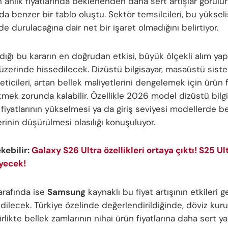
n anlık fiyatlarında beklenenden daha sert artışlar görül
da benzer bir tablo oluştu. Sektör temsilcileri, bu yüksel
e durulacağına dair net bir işaret olmadığını belirtiyor.
aldığı bu kararın en doğrudan etkisi, büyük ölçekli alım y
 üzerinde hissedilecek. Dizüstü bilgisayar, masaüstü siste
eticileri, artan bellek maliyetlerini dengelemek için ürün fi
kmek zorunda kalabilir. Özellikle 2026 model dizüstü bilg
fiyatlarının yükselmesi ya da giriş seviyesi modellerde be
rinin düşürülmesi olasılığı konuşuluyor.
ekebilir:
Galaxy S26 Ultra özellikleri ortaya çıktı! S25 Ul
yecek!
arafında ise
Samsung
kaynaklı bu fiyat artışının etkileri 
dilecek. Türkiye özelinde değerlendirildiğinde, döviz kuru
rlikte bellek zamlarının nihai ürün fiyatlarına daha sert y