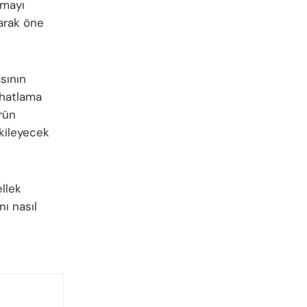
lmayı
larak öne
sının
ahatlama
rün
tkileyecek
llek
nı nasıl