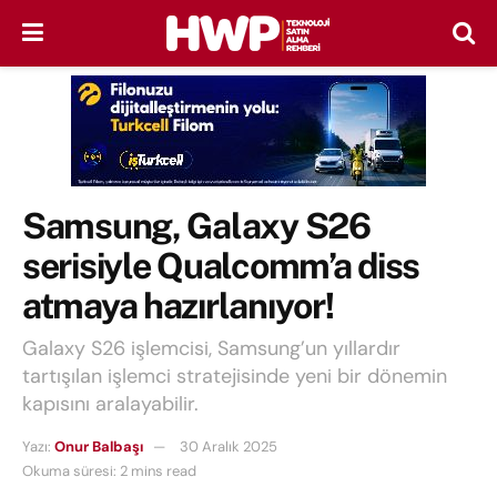
Samsung, Galaxy S26
serisiyle Qualcomm’a diss
atmaya hazırlanıyor!
Galaxy S26 işlemcisi, Samsung’un yıllardır
tartışılan işlemci stratejisinde yeni bir dönemin
kapısını aralayabilir.
Yazı:
Onur Balbaşı
30 Aralık 2025
Okuma süresi: 2 mins read