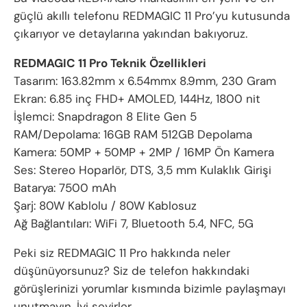
güçlü akıllı telefonu REDMAGIC 11 Pro’yu kutusunda
çıkarıyor ve detaylarına yakından bakıyoruz.
REDMAGIC 11 Pro Teknik Özellikleri
Tasarım: 163.82mm x 6.54mmx 8.9mm, 230 Gram
Ekran: 6.85 inç FHD+ AMOLED, 144Hz, 1800 nit
İşlemci: Snapdragon 8 Elite Gen 5
RAM/Depolama: 16GB RAM 512GB Depolama
Kamera: 50MP + 50MP + 2MP / 16MP Ön Kamera
Ses: Stereo Hoparlör, DTS, 3,5 mm Kulaklık Girişi
Batarya: 7500 mAh
Şarj: 80W Kablolu / 80W Kablosuz
Ağ Bağlantıları: WiFi 7, Bluetooth 5.4, NFC, 5G
Peki siz REDMAGIC 11 Pro hakkında neler
düşünüyorsunuz? Siz de telefon hakkındaki
görüşlerinizi yorumlar kısmında bizimle paylaşmayı
unutmayın. İyi seyirler.