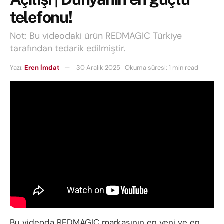
telefonu!
Not: Bu videodaki ürün REDMAGIC Türkiye
tarafından tedarik edilmiştir.
Yazı:
Eren İmdat
30 Aralık 2025
Okuma süresi: 1 min read
Bu videoda REDMAGIC markasının en yeni ve en