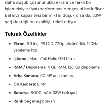
daha düşük çözünürlüklü ekranı ve farklı bir
işlemcisiyle fiyat/performans dengesini hedefliyor.
Batarya kapasitesi bir miktar düşük olsa da, 33W
şarj desteği bu eksikliği telafi ediyor.
Teknik Özellikler
Ekran:
6.9 inç IPS LCD, 720p çözünürlük, 120Hz
yenileme hızı
İşlemci:
MediaTek Helio G81 Ultra
RAM / Depolama:
4 GB RAM, 128 GB depolama
Arka Kamera:
50 MP ana kamera
Ön Kamera:
8 MP
Batarya:
6.000 mAh, 33W hızlı şarj
Renk Seçeneği:
Siyah