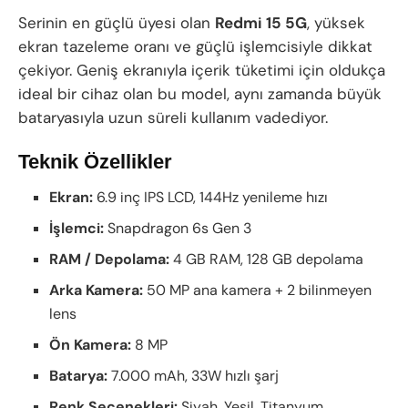
Serinin en güçlü üyesi olan
Redmi 15 5G
, yüksek
ekran tazeleme oranı ve güçlü işlemcisiyle dikkat
çekiyor. Geniş ekranıyla içerik tüketimi için oldukça
ideal bir cihaz olan bu model, aynı zamanda büyük
bataryasıyla uzun süreli kullanım vadediyor.
Teknik Özellikler
Ekran:
6.9 inç IPS LCD, 144Hz yenileme hızı
İşlemci:
Snapdragon 6s Gen 3
RAM / Depolama:
4 GB RAM, 128 GB depolama
Arka Kamera:
50 MP ana kamera + 2 bilinmeyen
lens
Ön Kamera:
8 MP
Batarya:
7.000 mAh, 33W hızlı şarj
Renk Seçenekleri:
Siyah, Yeşil, Titanyum