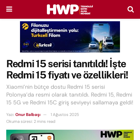
Redmi 15 serisi tanıtıldı! İşte
Redmi 15 fiyatı ve özellikleri!
Xiaomi’nin bütçe dostu Redmi 15 serisi
Polonya’da resmi olarak tanıtıldı. Redmi 15, Redmi
15 5G ve Redmi 15C giriş seviyeyi sallamaya geldi!
Yazı:
Onur Balbaşı
1 Ağustos 2025
Okuma süresi: 2 mins read