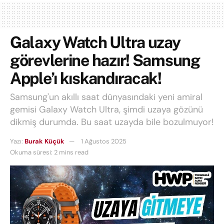
Galaxy Watch Ultra uzay
görevlerine hazır! Samsung
Apple’ı kıskandıracak!
Samsung'un akıllı saat dünyasındaki yeni amiral
gemisi Galaxy Watch Ultra, şimdi uzaya gözünü
dikmiş durumda. Bu saat uzayda bile bozulmuyor!
Yazı:
Burak Küçük
1 Ağustos 2025
Okuma süresi: 2 mins read