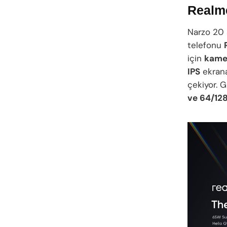
Realme
Narzo 20 
telefonu
için
kame
IPS
ekrana
çekiyor.
ve 64/12