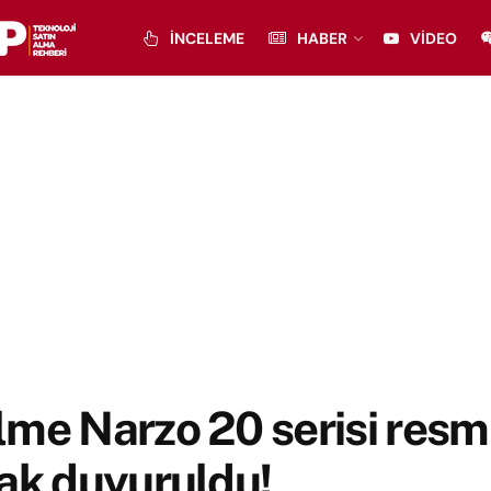
İNCELEME
HABER
VIDEO
me Narzo 20 serisi resm
ak duyuruldu!