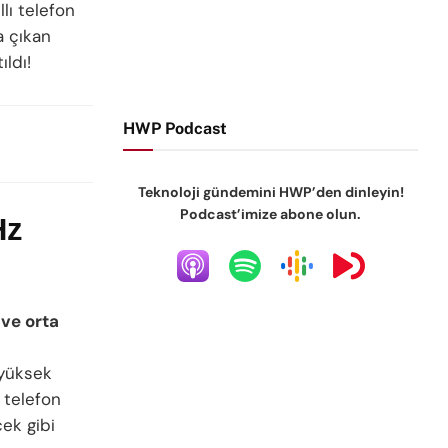
lı telefon
a çıkan
ıldı!
HWP Podcast
Teknoloji gündemini HWP’den dinleyin!
Podcast’imize abone olun.
Hz
 ve orta
yüksek
 telefon
ek gibi