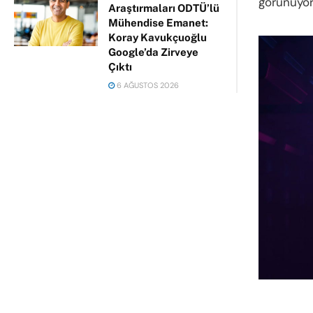
görünüyor
Araştırmaları ODTÜ’lü
Mühendise Emanet:
Koray Kavukçuoğlu
Google’da Zirveye
Çıktı
6 AĞUSTOS 2026