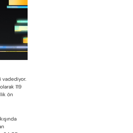
 vadediyor.
larak 119
lik ön
kışında
an