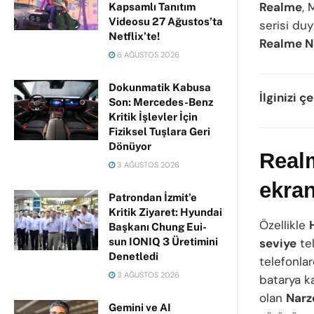
Realme
, 
Kapsamlı Tanıtım
Videosu 27 Ağustos’ta
serisi du
Netflix’te!
Realme Na
6 AĞUSTOS 2026
Dokunmatik Kabusa
İlginizi ç
Son: Mercedes-Benz
Kritik İşlevler İçin
Fiziksel Tuşlara Geri
Dönüyor
Realm
3 AĞUSTOS 2026
ekran
Patrondan İzmit’e
Kritik Ziyaret: Hyundai
Özellikle
Başkanı Chung Eui-
sun IONIQ 3 Üretimini
seviye
tel
Denetledi
telefonla
3 AĞUSTOS 2026
batarya k
olan
Narz
Gemini ve AI