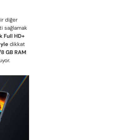
ir diğer
ti sağlamak
ik Full HD+
yle
dikkat
/8 GB RAM
uyor.