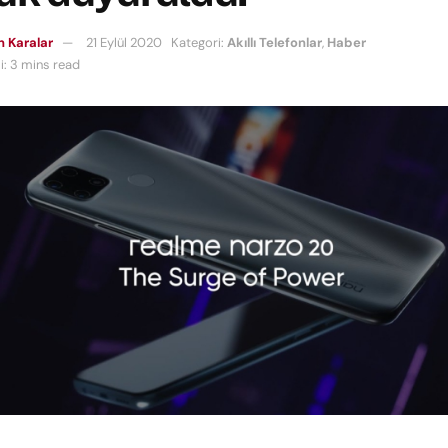
 Karalar
21 Eylül 2020
Kategori:
Akıllı Telefonlar
,
Haber
: 3 mins read