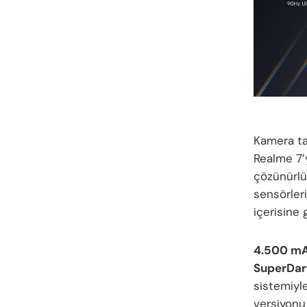
Kamera t
Realme 7’
çözünürl
sensörleri
içerisine 
4.500 m
SuperDar
sistemiyl
versiyon