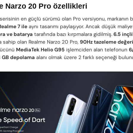
 Narzo 20 Pro özellikleri
serisinin en güçlü sürümü olan Pro versiyonu, markanın b
Realme 7 ile
aynı tasarımı paylaşıyor. Ancak düşük maliye
ra ve batarya
tarafında bazı kırpmalara gidilmiş.
6.5 inçl
 sahip olan Realme Narzo 20 Pro,
90Hz tazeleme değeri
 Gücünü
MediaTek Helio G95
işlemciden alan telefonun
6
8 GB depolama
alanı olmak üzere 2 farklı seçeneği bulun