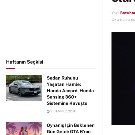
Yazı:
Batuhan
Okuma süresi
Haftanın Seçkisi
Sedan Ruhunu
Yaşatan Hamle:
Honda Accord, Honda
Sensing 360+
Sistemine Kavuştu
31 TEMMUZ 2026
Oynanış İçin Beklenen
Gün Geldi: GTA 6’nın