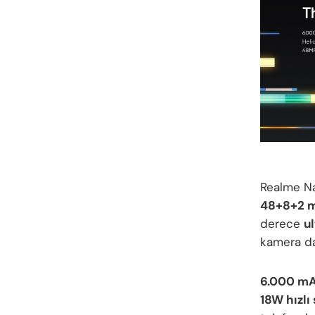
Realme Na
48+8+2 m
derece
u
kamera da 
6.000 mA
18W hızlı