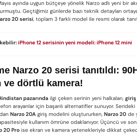
Mayıs ayında uygun bütçeye yönelik Narzo adlı yeni bir akıl
yurmuştu. Geçtiğimiz günlerde bazı teknik detayları ortay
rzo 20 serisi
, toplam 3 farklı model ile resmi olarak tanıt
ekebilir:
iPhone 12 serisinin yeni modeli: iPhone 12 mini
e Narzo 20 serisi tanıtıldı: 90
 ve dörtlü kamera!
Hindistan pazarında
ilgi çeken serinin yeni halkaları,
giriş
efon arayanlar için başarılı alternatifler sunuyor. Serideki
rdan
Narzo 20A
giriş modelini oluştururken,
Narzo 20
de 
apasitesiyle kullanım ömrüne odaklanıyor. Üçüncü ve son
o 20 Pro
ise ekran ve kamera yetenekleriyle dikkat çekec