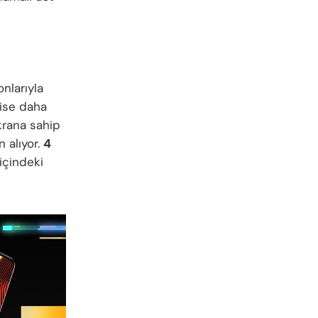
onlarıyla
 ise daha
rana sahip
 alıyor.
4
içindeki