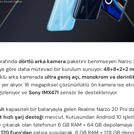
arafında
dörtlü arka kamera
paketini benimseyen Narzo 
ye göre daha mütevazi bir kurulum sunuyor.
48+8+2+2 m
üklü arka kamerada
ultra geniş açı, monokrom ve derinli
 yer alıyor. 16 megapiksel çözünürlüklü ön kamera ise ekr
gizleniyor ve
Sony IMX471
sensör ile destekleniyor.
Ah
kapasiteli bir bataryayla gelen Realme Narzo 20 Pro’d
t
hızlı şarj desteği
mevcut. Kutusundan Android 10 işlet
e çıkacak olan telefonun 6 GB RAM + 64 GB depolamaya 
u
170 Euro’dan
satışa sunulacak. 8 GB RAM + 128 GB depo