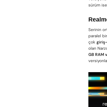
sürüm is
Realme
Serinin o
paralel bi
çok
giriş
olan Narz
GB RAM v
versiyonla