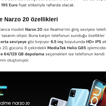
e
195 Euro
fiyat etiketiyle raflarda olacak.
 Narzo 20 özellikleri
rtanca modeli
Narzo 20
ise Realme’nin giriş seviyesi telef
r tasarım izliyor. Buna karşın telefonun sunduğu özellikler
-orta seviyeye
göz kırpıyor.
6.5 inç
boyutunda
HD+ IPS
ek
o 20, gücünü 8 çekirdekli
MediaTek Helio G85
işlemciden
e 64/128 GB depolama
seçenekleri ise telefonun kendi 
rını oluşturuyor.