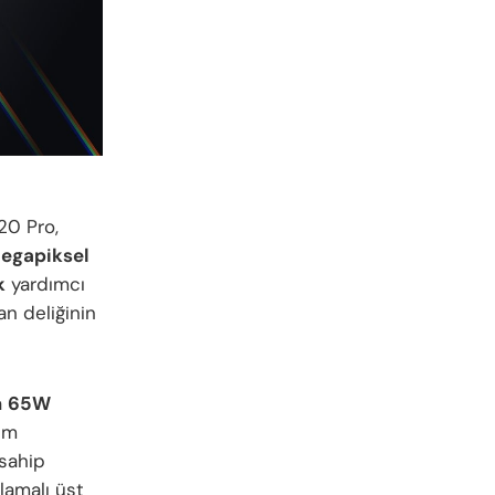
20 Pro,
egapiksel
k
yardımcı
an deliğinin
a
65W
im
sahip
lamalı üst