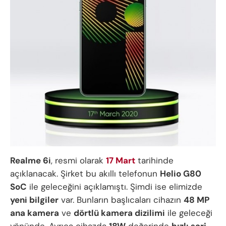
Realme 6i
, resmi olarak
17 Mart
tarihinde
açıklanacak. Şirket bu akıllı telefonun
Helio G80
SoC
ile geleceğini açıklamıştı. Şimdi ise elimizde
yeni bilgiler
var. Bunların başlıcaları cihazın
48 MP
ana kamera
ve
dörtlü kamera dizilimi
ile geleceği
yönünde. Ayrıca cihazda
18W
değerinde
hızlı şarj