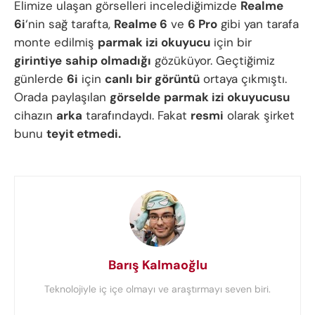
Elimize ulaşan görselleri incelediğimizde
Realme
6i
‘nin sağ tarafta,
Realme 6
ve
6 Pro
gibi yan tarafa
monte edilmiş
parmak izi okuyucu
için bir
girintiye
sahip olmadığı
gözüküyor. Geçtiğimiz
günlerde
6i
için
canlı bir görüntü
ortaya çıkmıştı.
Orada paylaşılan
görselde
parmak izi okuyucusu
cihazın
arka
tarafındaydı. Fakat
resmi
olarak şirket
bunu
teyit etmedi.
Barış Kalmaoğlu
Teknolojiyle iç içe olmayı ve araştırmayı seven biri.