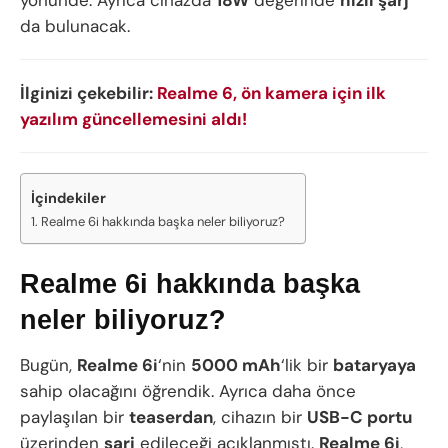
da bulunacak.
İlginizi çekebilir:
Realme 6, ön kamera için ilk
yazılım güncellemesini aldı!
İçindekiler
Realme 6i hakkında başka neler biliyoruz?
Realme 6i hakkında başka
neler biliyoruz?
Bugün,
Realme 6i
‘nin
5000 mAh
‘lik bir
bataryaya
sahip olacağını öğrendik. Ayrıca daha önce
paylaşılan bir
teaserdan
, cihazın bir
USB-C portu
üzerinden
şarj
edileceği açıklanmıştı.
Realme 6i
,