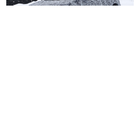
Mercedes-Benz
‘in son zamanlarda elektrikli araçlar
alanında oldukça sıkı çalışmalar yürüttüğünü
biliyoruz. Şimdilerde ise
EQE
olarak adlandırılması
beklenen elektrikli üst seviye sedanı üzerinde
çalışıyor.
İlginizi çekebilir:
Lamborghini, Coronavirus
sebebiyle tek fabrikasını kapattı!
Mercedes-Benz’in
EQ
olarak adlandırdığı elektrikli
otomobil serisi,
EQC
ve daha sonra
EQA
ve
EQB
olarak adlandırılan SUV tipi araçların eklenmesiyle