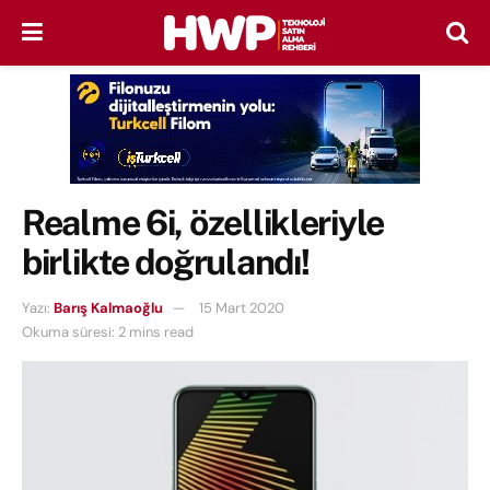
Realme 6i, özellikleriyle
birlikte doğrulandı!
Yazı:
Barış Kalmaoğlu
15 Mart 2020
Okuma süresi: 2 mins read