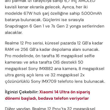
altı parmak izi tarayıcıya sahip 6,7 inç AMOLED
kavisli kenar ekranla gelecek. Ayrıca, her iki
modelde 67W hızlı şarj özelliğine sahip 5.000mAh
batarya bulunacak. Güçlerini ise sırasıyla
Snapdragon 6 Gen 1 ve 7s Gen 2 yonga setlerinden
alacaklar.
Realme 12 Pro serisi, küresel pazarda 12 GB’a kadar
RAM ve 256 GB’a kadar depolama alanı sunacak.
Pro modelinde, ön tarafta 16 megapiksel selfie
kamerası ve arka tarafta OIS destekli 50
megapiksel Sony IMX882 ana kamera, 8 megapiksel
ultra geniş açılı lens ve 32 megapiksel 2x
çözünürlüklü Sony IMX709 telefoto lens bulunacak.
İlginizi Çekebilir:
Xiaomi 14 Ultra ön sipariş
dönemi başladı, bedava telefon veriyorlar
Diğer yandan, Realme 12 Pro+’ta 32 megapiksel