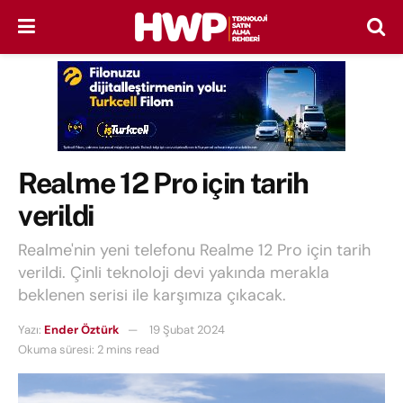
Realme 12 Pro için tarih
verildi
Realme'nin yeni telefonu Realme 12 Pro için tarih
verildi. Çinli teknoloji devi yakında merakla
beklenen serisi ile karşımıza çıkacak.
Yazı:
Ender Öztürk
19 Şubat 2024
Okuma süresi: 2 mins read