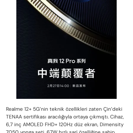
Realme 12+ 5G’nin teknik özellikleri zaten Çin’deki
TENAA sertifikası aracılığıyla ortaya çıkmıştı. Cihaz,
6,7 inç AMOLED FHD+ 120Hz düz ekran, Dimensity
7050 yonga seti, 67W hızlı şarj özelliğine sahip