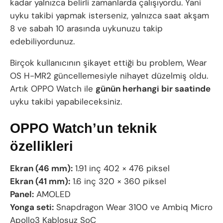
kadar yalnızca belirli zamanlarda çalışıyordu. Yani
uyku takibi yapmak isterseniz, yalnızca saat akşam
8 ve sabah 10 arasında uykunuzu takip
edebiliyordunuz.
Birçok kullanıcının şikayet ettiği bu problem, Wear
OS H-MR2 güncellemesiyle nihayet düzelmiş oldu.
Artık OPPO Watch ile
günün herhangi bir saatinde
uyku takibi yapabileceksiniz.
OPPO Watch’un teknik
özellikleri
Ekran (46 mm):
1.91 inç 402 × 476 piksel
Ekran (41 mm):
1.6 inç 320 × 360 piksel
Panel:
AMOLED
Yonga seti:
Snapdragon Wear 3100 ve Ambiq Micro
Apollo3 Kablosuz SoC