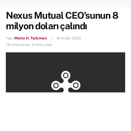
Nexus Mutual CEO’sunun 8
milyon doları çalındı
Yazı:
Metin H. Türkmen
14 Aralık 2020
Okuma süresi: 2 mins read
Nexus Mutual CEO’su
Hugh Karp
‘ın, bilgisayarına
uzaktan erişilerek gerçekleştirilen bir saldırı