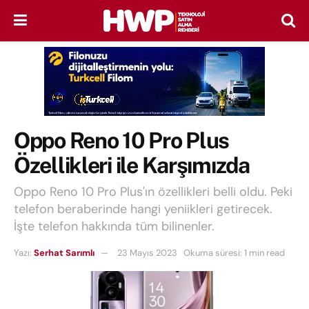
Oppo Reno 10 Pro Plus
Özellikleri ile Karşımızda
Oppo Reno 10 Pro Plus'ın özellikleri belli oldu. Peki
telefon beraberinde hangi yeniikleri getirecek.
İşte telefon hakkında tüm bilinenler.
Yazı:
Serhat Sarımlı
23 Mayıs 2023
Okuma süresi: 1 min read