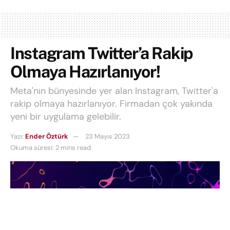
Instagram Twitter’a Rakip
Olmaya Hazırlanıyor!
Meta'nın bünyesinde yer alan Instagram, Twitter'a
rakip olmaya hazırlanıyor. Firmadan çok yakında
yeni bir uygulama gelebilir.
Yazı:
Ender Öztürk
23 Mayıs 2023
Okuma süresi: 2 mins read