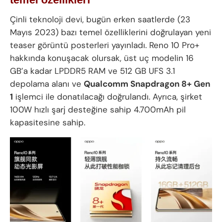
Çinli teknoloji devi, bugün erken saatlerde (23
Mayıs 2023) bazı temel özelliklerini doğrulayan yeni
teaser görüntü posterleri yayınladı. Reno 10 Pro+
hakkında konuşacak olursak, üst uç modelin 16
GB’a kadar LPDDR5 RAM ve 512 GB UFS 3.1
depolama alanı ve
Qualcomm Snapdragon 8+ Gen
1
işlemci ile donatılacağı doğrulandı. Ayrıca, şirket
100W hızlı şarj desteğine sahip 4.700mAh pil
kapasitesine sahip.