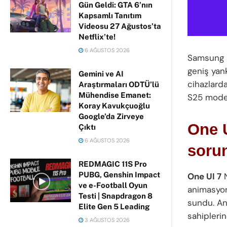
Gün Geldi: GTA 6’nın
Kapsamlı Tanıtım
Videosu 27 Ağustos’ta
Netflix’te!
6 AĞUSTOS 2026
Samsung k
geniş yan
Gemini ve AI
cihazlarda
Araştırmaları ODTÜ’lü
Mühendise Emanet:
S25 model
Koray Kavukçuoğlu
Google’da Zirveye
One U
Çıktı
6 AĞUSTOS 2026
soru
REDMAGIC 11S Pro
PUBG, Genshin Impact
One UI 7
N
ve e-Football Oyun
animasyonl
Testi | Snapdragon 8
sundu. A
Elite Gen 5 Leading
sahiplerind
3 AĞUSTOS 2026