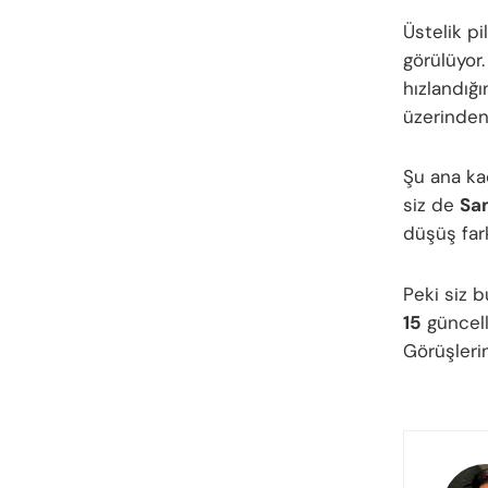
Üstelik pi
görülüyor
hızlandığ
üzerinden
Şu ana ka
siz de
Sa
düşüş far
Peki siz
15
güncell
Görüşleri