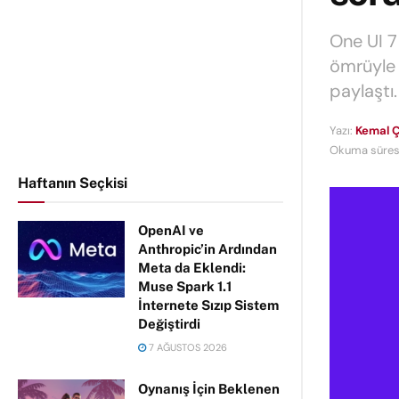
One UI 7
ömrüyle i
paylaştı.
Yazı:
Kemal Ç
Okuma süresi
Haftanın Seçkisi
OpenAI ve
Anthropic’in Ardından
Meta da Eklendi:
Muse Spark 1.1
İnternete Sızıp Sistem
Değiştirdi
7 AĞUSTOS 2026
Oynanış İçin Beklenen