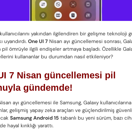
ullanıcılarını yakından ilgilendiren bir gelişme teknoloj
kı uyandırdı.
One UI 7
Nisan ayı güncellemesi sonrası, Gala
 pil ömrüyle ilgili endişeler artmaya başladı. Özellikle Ga
lerini kullananlar bu durumdan nasıl etkileniyor?
I 7 Nisan güncellemesi pil
nuyla gündemde!
isan ayı güncellemesi ile Samsung, Galaxy kullanıcılarına
ar, gelişmiş yapay zeka araçları ve güçlendirilmiş güvenlik
ncak
Samsung Android 15
tabanlı bu yeni sürüm, bazı cih
e hayal kırıklığı yarattı.