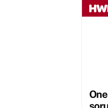
One 
sor