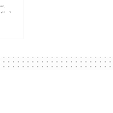
im,
ıyorum.