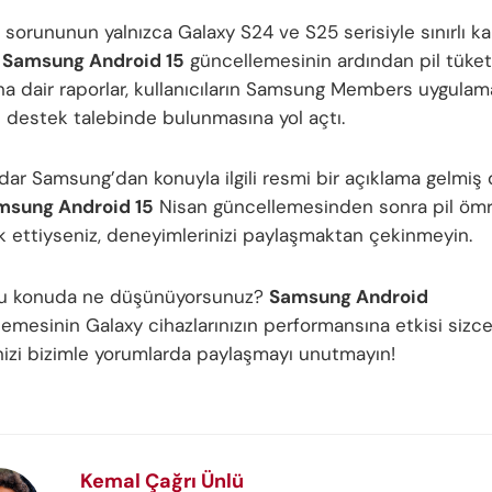
l sorununun yalnızca Galaxy S24 ve S25 serisiyle sınırlı k
.
Samsung Android 15
güncellemesinin ardından pil tüket
ına dair raporlar, kullanıcıların Samsung Members uygulam
 destek talebinde bulunmasına yol açtı.
dar Samsung’dan konuyla ilgili resmi bir açıklama gelmiş d
msung Android 15
Nisan güncellemesinden sonra pil öm
k ettiyseniz, deneyimlerinizi paylaşmaktan çekinmeyin.
 bu konuda ne düşünüyorsunuz?
Samsung Android
emesinin Galaxy cihazlarınızın performansına etkisi sizce
nizi bizimle yorumlarda paylaşmayı unutmayın!
Kemal Çağrı Ünlü