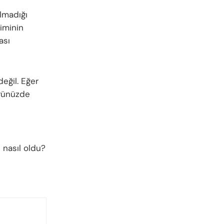
almadığı
iminin
ası
eğil. Eğer
rünüzde
 nasıl oldu?