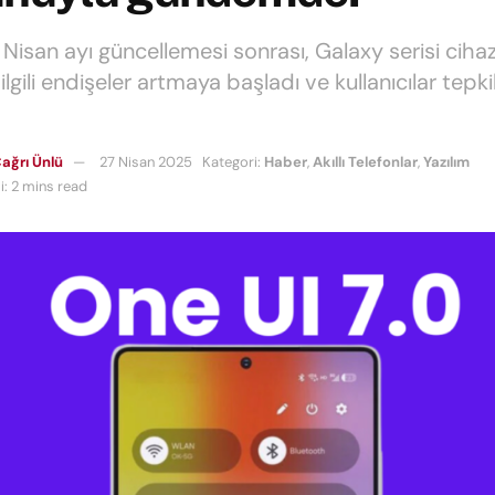
 Nisan ayı güncellemesi sonrası, Galaxy serisi cihaz
lgili endişeler artmaya başladı ve kullanıcılar tepkil
ağrı Ünlü
27 Nisan 2025
Kategori:
Haber
,
Akıllı Telefonlar
,
Yazılım
: 2 mins read