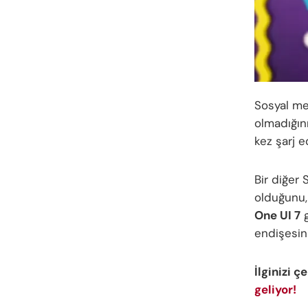
Sosyal me
olmadığını
kez şarj e
Bir diğer 
olduğunu, 
One UI 7
g
endişesin
İlginizi ç
geliyor!