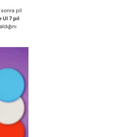
 sonra pil
 UI 7 pil
ldığını