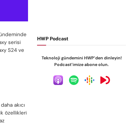
i gündeminde
HWP Podcast
xy serisi
laxy S24 ve
Teknoloji gündemini HWP’den dinleyin!
Podcast’imize abone olun.
 daha akıcı
 özellikleri
az