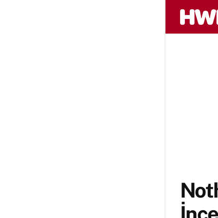
Noth
İnce