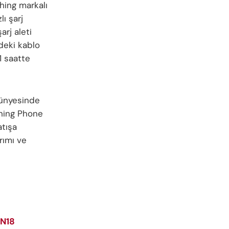
hing markalı
ı şarj
arj aleti
ndeki kablo
1 saatte
bünyesinde
thing Phone
atışa
rımı ve
MN18