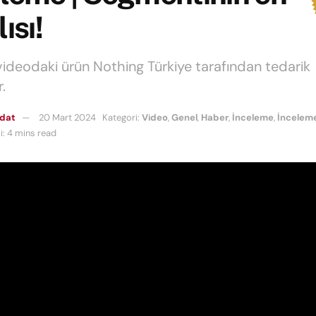
ısı!
videodaki ürün Nothing Türkiye tarafından tedarik
r.
mdat
20 Mart 2024
Kategori:
Video
,
Genel
,
Haber
,
İnceleme
,
İncelem
: 4 mins read