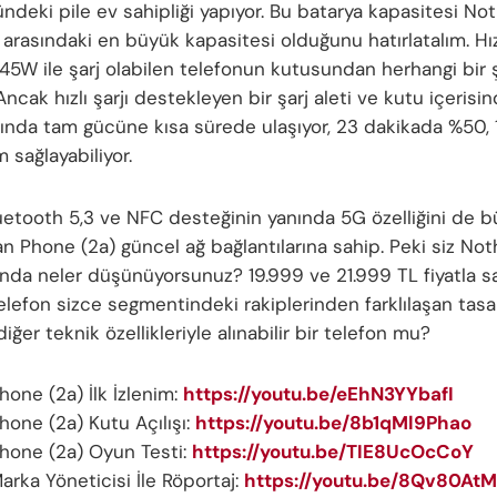
ndeki pile ev sahipliği yapıyor. Bu batarya kapasitesi Not
 arasındaki en büyük kapasitesi olduğunu hatırlatalım. Hızl
45W ile şarj olabilen telefonun kutusundan herhangi bir ş
Ancak hızlı şarjı destekleyen bir şarj aleti ve kutu içerisi
ığında tam gücüne kısa sürede ulaşıyor, 23 dakikada %50, 
 sağlayabiliyor.
luetooth 5,3 ve NFC desteğinin yanında 5G özelliğini de 
n Phone (2a) güncel ağ bağlantılarına sahip. Peki siz No
ında neler düşünüyorsunuz? 19.999 ve 21.999 TL fiyatla s
elefon sizce segmentindeki rakiplerinden farklılaşan tasa
ğer teknik özellikleriyle alınabilir bir telefon mu?
hone (2a) İlk İzlenim:
https://youtu.be/eEhN3YYbafI
hone (2a) Kutu Açılışı:
https://youtu.be/8b1qMl9Phao
hone (2a) Oyun Testi:
https://youtu.be/TIE8UcOcCoY
arka Yöneticisi İle Röportaj:
https://youtu.be/8Qv80At