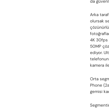
da güvenl
Arka taraf
olursak s
çözünürlü
fotoğrafl
4K 30fps 
50MP çözü
ediyor. U
telefonun
kamera il
Orta segm
Phone (2a
gemisi ka
Segmentin