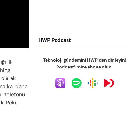
HWP Podcast
Teknoloji gündemini HWP’den dinleyin!
ğı ilk
Podcast’imize abone olun.
thing
 olarak
 marka, daha
cü telefonu
ı. Peki