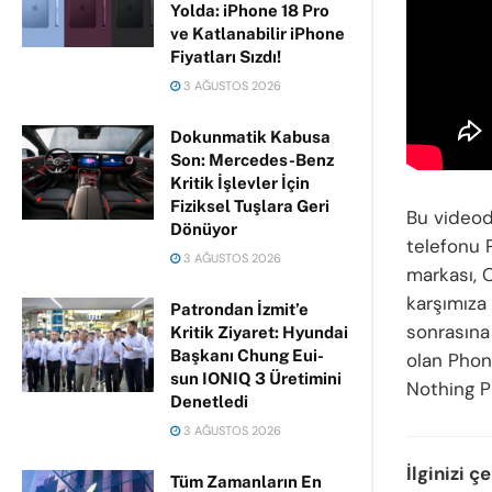
Yolda: iPhone 18 Pro
ve Katlanabilir iPhone
Fiyatları Sızdı!
3 AĞUSTOS 2026
Dokunmatik Kabusa
Son: Mercedes-Benz
Kritik İşlevler İçin
Fiziksel Tuşlara Geri
Bu videod
Dönüyor
telefonu 
3 AĞUSTOS 2026
markası, O
karşımıza 
Patrondan İzmit’e
sonrasına 
Kritik Ziyaret: Hyundai
Başkanı Chung Eui-
olan Phone
sun IONIQ 3 Üretimini
Nothing P
Denetledi
3 AĞUSTOS 2026
İlginizi ç
Tüm Zamanların En