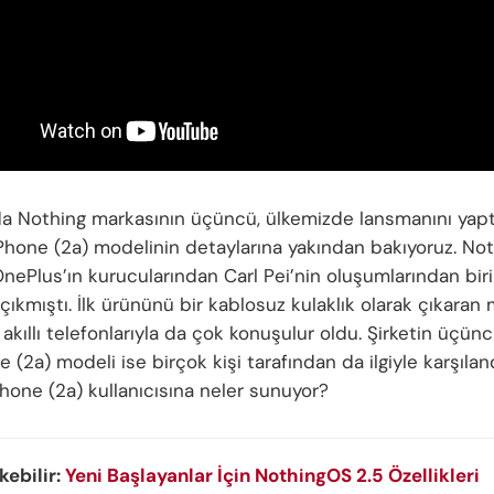
a Nothing markasının üçüncü, ülkemizde lansmanını yaptı
Phone (2a) modelinin detaylarına yakından bakıyoruz. No
nePlus’ın kurucularından Carl Pei’nin oluşumlarından biri
çıkmıştı. İlk ürününü bir kablosuz kulaklık olarak çıkaran
akıllı telefonlarıyla da çok konuşulur oldu. Şirketin üçün
 (2a) modeli ise birçok kişi tarafından da ilgiyle karşıland
hone (2a) kullanıcısına neler sunuyor?
ekebilir:
Yeni Başlayanlar İçin NothingOS 2.5 Özellikleri