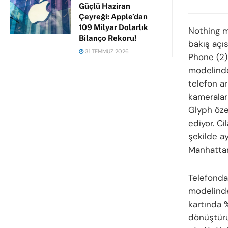
Güçlü Haziran
Çeyreği: Apple’dan
109 Milyar Dolarlık
Nothing ma
Bilanço Rekoru!
bakış açıs
31 TEMMUZ 2026
Phone (2) 
modelinde
telefon ar
kameralar
Glyph özel
ediyor. Ci
şekilde ay
Manhattan
Telefonda
modelinde
kartında 
dönüştürü