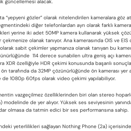
ik güncellemesi alacak.
ta “yepyeni gözler” olarak nitelendirilen kameralara göz a
egmentindeki diğer telefonlardan ayrı olarak farklı kamer
kleri yerine iki adet 50MP kamera kullanarak yüksek çöz
ar çekmenize olanak tanıyor. Ana kamerasında OIS ve EIS 
olarak sabit çekimler yapmanıza olanak tanıyan bu kame
nürlüğünde 114 derece sunabilen ultra geniş açı kamera
ltra XDR özelliğiyle HDR çekimi konusunda başarılı sonuçl
 ön tarafında da 32MP çözünürlüğünde ön kamerası yer al
e de 1080p 60fps olarak video çekimi yapılabiliyor.
entin vazgeçilmez özelliklerinden biri olan stereo hoparl
) modelinde de yer alıyor. Yüksek ses seviyesinin yanında
dar olmasa da tatmin edici bir ses performansına sahip.
deki yeterlilikleri sağlayan Nothing Phone (2a) içerisi