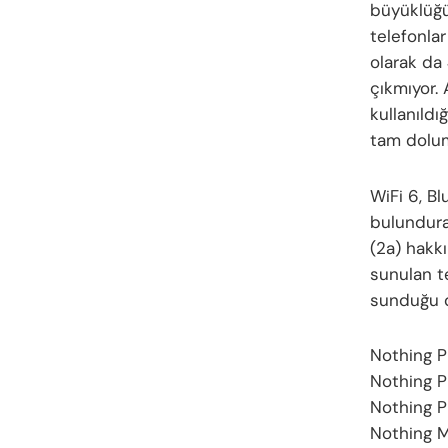
büyüklüğü
telefonlar
olarak da 
çıkmıyor. 
kullanıld
tam dolum
WiFi 6, B
bulundura
(2a) hakk
sunulan t
sunduğu di
Nothing P
Nothing P
Nothing P
Nothing M