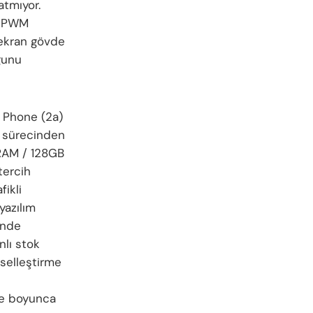
atmıyor.
z PWM
 ekran gövde
ğunu
 Phone (2a)
m sürecinden
 RAM / 128GB
tercih
ikli
yazılım
inde
nlı stok
iselleştirme
ne boyunca