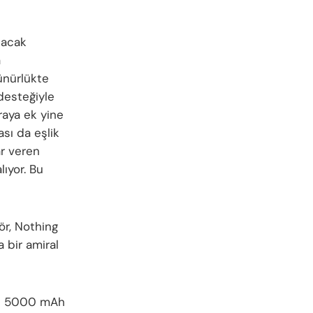
tacak
a
ünürlükte
desteğiyle
raya ek yine
sı da eşlik
ar veren
ıyor. Bu
ör, Nothing
 bir amiral
nde 5000 mAh