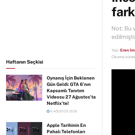
farkl
Not: Bu 
edilmişti
Yazı:
Eren İ
Okuma süresi
Haftanın Seçkisi
Oynanış İçin Beklenen
Gün Geldi: GTA 6’nın
Kapsamlı Tanıtım
Videosu 27 Ağustos’ta
Netflix’te!
6 AĞUSTOS 2026
Apple Tarihinin En
Pahalı Telefonları