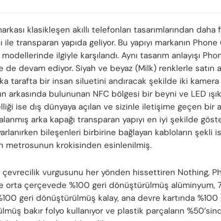
rkası klasikleşen akıllı telefonları tasarımlarından daha fa
ı ile transparan yapıda geliyor. Bu yapıyı markanın Phone 
modellerinde ilgiyle karşılandı. Aynı tasarım anlayışı Pho
 de devam ediyor. Siyah ve beyaz (Milk) renklerle satın a
ka tarafta bir insan siluetini andıracak şekilde iki kamera 
ın arkasında bulununan NFC bölgesi bir beyni ve LED ışıkl
liği ise dış dünyaya açılan ve sizinle iletişime geçen bir 
lalanmış arka kapağı transparan yapıyı en iyi şekilde gös
arlanırken bileşenleri birbirine bağlayan kabloların şekli 
 metrosunun krokisinden esinlenilmiş.
 çevrecilik vurgusunu her yönden hissettiren Nothing, P
 orta çerçevede %100 geri dönüştürülmüş alüminyum, 
%100 geri dönüştürülmüş kalay, ana devre kartında %100 
lmüş bakır folyo kullanıyor ve plastik parçaların %50’sind