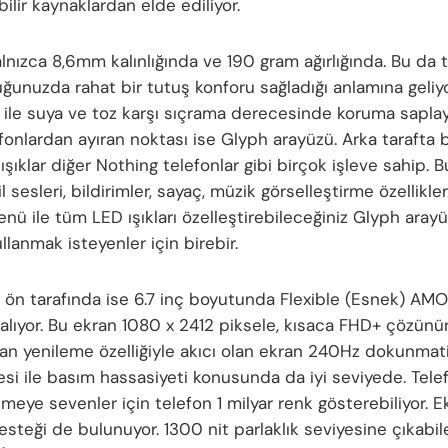
ilir kaynaklardan elde ediliyor.
alnızca 8,6mm kalınlığında ve 190 gram ağırlığında. Bu da 
uğunuzda rahat bir tutuş konforu sağladığı anlamına geliyo
sı ile suya ve toz karşı sıçrama derecesinde koruma sapla
efonlardan ayıran noktası ise Glyph arayüzü. Arka tarafta
 ışıklar diğer Nothing telefonlar gibi birçok işleve sahip. B
l sesleri, bildirimler, sayaç, müzik görselleştirme özellikleri
enü ile tüm LED ışıkları özelleştirebileceğiniz Glyph arayü
llanmak isteyenler için birebir.
 ön tarafında ise 6.7 inç boyutunda Flexible (Esnek) AM
 alıyor. Bu ekran 1080 x 2412 piksele, kısaca FHD+ çözünür
an yenileme özelliğiyle akıcı olan ekran 240Hz dokunmat
si ile basım hassasiyeti konusunda da iyi seviyede. Telefo
emeye sevenler için telefon 1 milyar renk gösterebiliyor. E
steği de bulunuyor. 1300 nit parlaklık seviyesine çıkabi