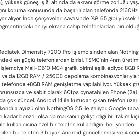
), yüksek güneş ışığı altında da ekranı görme zorluğu yaş
ğını koruma konusunda da başarılı olan telefonda 2160H
yer alıyor. İnce çerçeveleri sayesinde %91.65 gibi yüksek
segmentindeki en iyi ekrana sahip telefonlardan biri oldu
diatek Dimensity 7200 Pro işlemcisinden alan Nothing
deki en güçlü telefonlardan birisi. TSMC’nin 4nm üreti
işlemciye Mali-G610 MC4 grafik birimi eşlik ediyor. 8GB
ya da 12GB RAM / 256GB depolama kombinasyonlarıyla 
n telefonda +8GB RAM genişletme yapılabiliyor. Yüksek graf
sorunsuzca ve sabit olarak 60fps oynatabilen Phone (2a) 
 da çok güncel. Android 14 ile kutudan çıkan telefon üzer
kendi arayüzü olan NothingOS 2.5 ile geliyor. Google taba
 kadar benzer olsa da markanın geliştirdiği bir takım kiş
i ile kullanıcısına özel bir telefon kullandığını her yönden
ebilen bu telefon 3 büyük Android güncellemesi ve 4 se