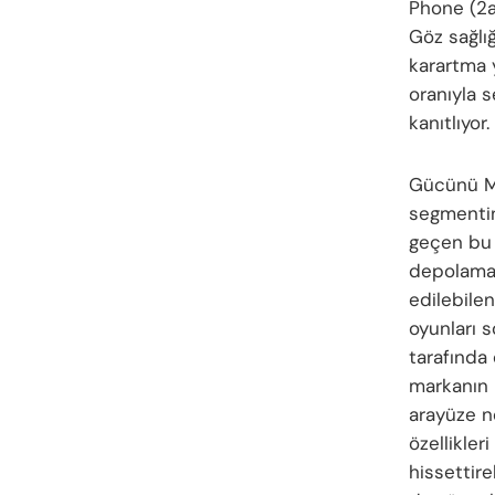
Phone (2a
Göz sağlı
karartma 
oranıyla 
kanıtlıyor.
Gücünü Me
segmentin
geçen bu 
depolama 
edilebile
oyunları 
tarafında
markanın 
arayüze ne
özellikler
hissettir