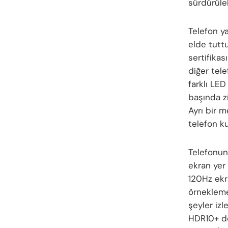
sürdürüleb
Telefon y
elde tutt
sertifika
diğer tel
farklı LED
başında zi
Ayrı bir m
telefon ku
Telefonun
ekran yer
120Hz ekr
örnekleme
şeyler izl
HDR10+ de