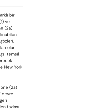
rklı bir
(1) ve
ne (2a)
lınabilen
gözleri,
arı olan
ağzı temsil
terecek
ise New York
hone (2a)
7 devre
geri
en fazlası