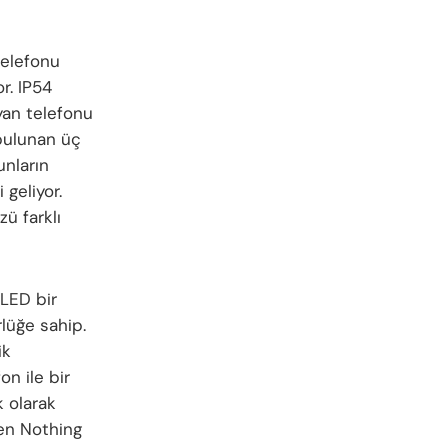
telefonu
r. IP54
yan telefonu
 bulunan üç
unların
 geliyor.
zü farklı
OLED bir
lüğe sahip.
ik
n ile bir
k olarak
len Nothing