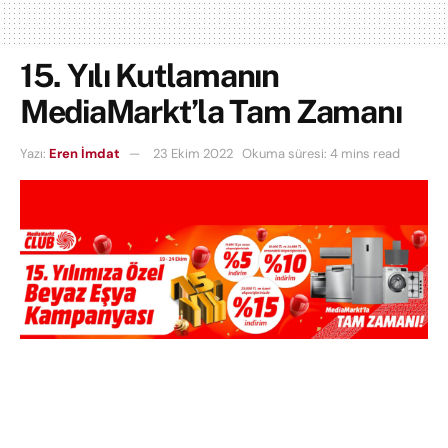
15. Yılı Kutlamanın
MediaMarkt’la Tam Zamanı
Yazı:
Eren İmdat
23 Ekim 2022
Okuma süresi: 4 mins read
19-24 Ekim tarihleri arasında geçerli olacak olan,
MediaMarkt’ın 15. yılına özel beyaz eşyalar özelinde