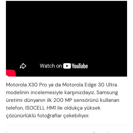
Motorola X30 Pro ya da Motorola Edge 30 Ultra
modelinin incelemesiyle karşınızdayız. Samsung
üretimi dünyanın ilk 200 MP sensörünü kullanan
telefon, ISOCELL HM1 ile oldukça yüksek
çözünürlüklü fotoğraflar çekebiliyor.