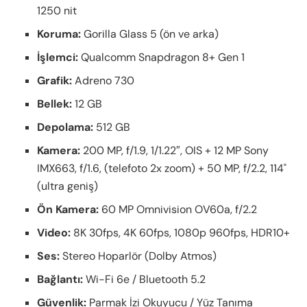
1250 nit
Koruma:
Gorilla Glass 5 (ön ve arka)
İşlemci:
Qualcomm Snapdragon 8+ Gen 1
Grafik:
Adreno 730
Bellek:
12 GB
Depolama:
512 GB
Kamera:
200 MP, f/1.9, 1/1.22″, OIS + 12 MP Sony
IMX663, f/1.6, (telefoto 2x zoom) + 50 MP, f/2.2, 114˚
(ultra geniş)
Ön Kamera:
60 MP Omnivision OV60a, f/2.2
Video:
8K 30fps, 4K 60fps, 1080p 960fps, HDR10+
Ses:
Stereo Hoparlör (Dolby Atmos)
Bağlantı:
Wi-Fi 6e / Bluetooth 5.2
Güvenlik:
Parmak İzi Okuyucu / Yüz Tanıma