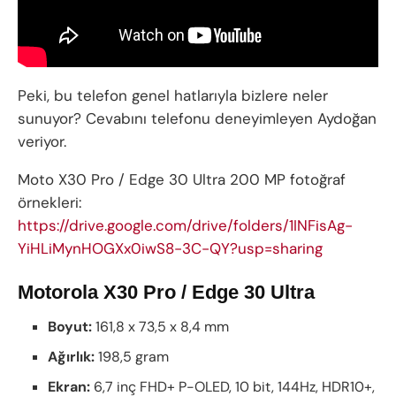
Peki, bu telefon genel hatlarıyla bizlere neler
sunuyor? Cevabını telefonu deneyimleyen Aydoğan
veriyor.
Moto X30 Pro / Edge 30 Ultra 200 MP fotoğraf
örnekleri:
https://drive.google.com/drive/folders/1INFisAg-
YiHLiMynHOGXx0iwS8-3C-QY?usp=sharing
Motorola X30 Pro / Edge 30 Ultra
Boyut:
161,8 x 73,5 x 8,4 mm
Ağırlık:
198,5 gram
Ekran:
6,7 inç FHD+ P-OLED, 10 bit, 144Hz, HDR10+,