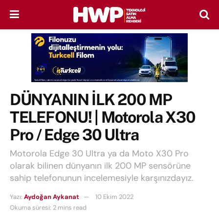
DÜNYANIN İLK 200 MP
TELEFONU! | Motorola X30
Pro / Edge 30 Ultra
Motorola Edge 30 Ultra ya da Moto X30 Pro
olarak bilinen dünyanın ilk 200 MP sensörüne
sahip telefonunun incelemesiyle karşınızdayız.
Yazı:
Aydoğan Aykanat
10 Ekim 2022
Okuma süresi: 2 mins read