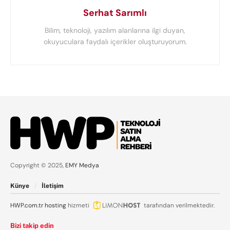
Serhat Sarımlı
Bilim, teknoloji, yazılım alanlarına ilgi duyan,
okuyuculara faydalı içerikler oluşturuyorum.
Copyright © 2025,
EMY Medya
Künye
İletişim
HWP.com.tr
hosting
hizmeti
tarafından verilmektedir.
Bizi takip edin