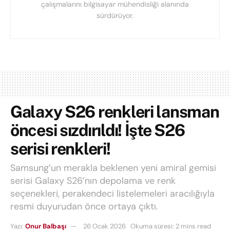
çalışmalarını bilgisayar mühendisliği alanında
sürdürüyor.
Galaxy S26 renkleri lansman
öncesi sızdırıldı! İşte S26
serisi renkleri!
Samsung’un merakla beklenen yeni amiral gemisi
serisi Galaxy S26’nın depolama ve renk
seçenekleri, perakendeci listelemeleri aracılığıyla
resmi duyurudan önce ortaya çıktı.
Yazı:
Onur Balbaşı
26 Ocak 2026
Okuma süresi: 2 mins read