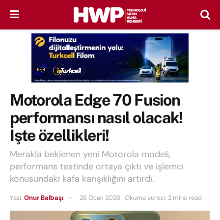
Motorola Edge 70 Fusion
performansı nasıl olacak!
İşte özellikleri!
Merakla beklenen yeni Motorola modeli,
performans testinde ortaya çıktı ve işlemci
konusundaki kafa karışıklığını artırdı.
Yazı:
Onur Balbaşı
26 Ocak 2026
Okuma süresi: 2 mins read