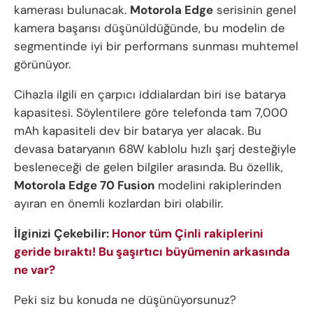
kamerası bulunacak.
Motorola Edge
serisinin genel
kamera başarısı düşünüldüğünde, bu modelin de
segmentinde iyi bir performans sunması muhtemel
görünüyor.
Cihazla ilgili en çarpıcı iddialardan biri ise batarya
kapasitesi. Söylentilere göre telefonda tam 7,000
mAh kapasiteli dev bir batarya yer alacak. Bu
devasa bataryanın 68W kablolu hızlı şarj desteğiyle
besleneceği de gelen bilgiler arasında. Bu özellik,
Motorola Edge 70 Fusion
modelini rakiplerinden
ayıran en önemli kozlardan biri olabilir.
İlginizi Çekebilir:
Honor tüm Çinli rakiplerini
geride bıraktı! Bu şaşırtıcı büyümenin arkasında
ne var?
Peki siz bu konuda ne düşünüyorsunuz?