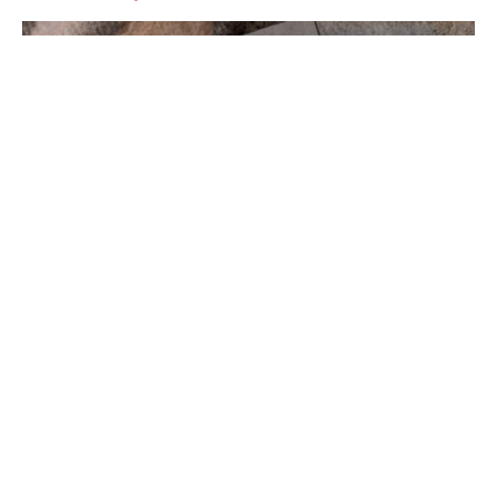
Samsung’un teknoloji dünyasında merakla
beklenen yeni amiral gemisi serisi
Galaxy S26
hakkında önemli bilgiler sızdırıldı. Finlandiyalı bir
perakendecinin yanlışlıkla yayınladığı listelemeler
sayesinde cihazların depolama kapasiteleri ve ana
renk seçenekleri ortaya çıktı. Peki,
Galaxy S26
serisi kullanıcılara hangi depolama ve renk
seçeneklerini sunacak?