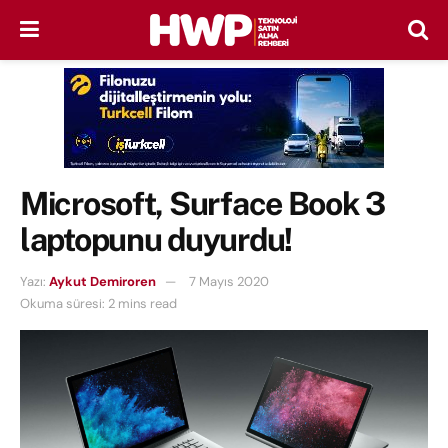
Microsoft, Surface Book 3
laptopunu duyurdu!
Yazı:
Aykut Demiroren
7 Mayıs 2020
Okuma süresi: 2 mins read