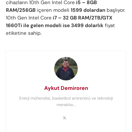
cihazların 10th Gen Intel Core
i5 – 8GB
RAM/256GB
içeren modeli
1599 dolardan
başlıyor.
10th Gen Intel Core
i7 – 32 GB RAM/2TB/GTX
1660Ti ile gelen modeli ise 3499 dolarlık
fiyat
etiketine sahip.
Aykut Demiroren
Enerji mühendisi, basketbol antrenörü ve teknoloji
meraklısı...