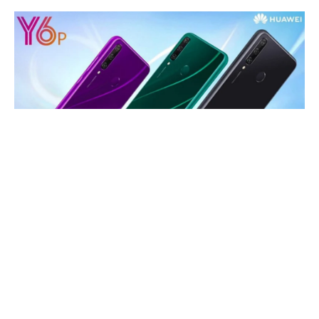
Geçtiğimiz gün
Huawei
‘nin
yeni giriş seviyesi
telefonları olan
Huawei Y6p
ve
Huawei Y5p
hakkında oldukça
ayrıntılı sızıntılar
ortaya çıkmıştı.
Bugün
ise
Huawei Y6p
ve
Y5p resmi
olarak
tanıtıldı.
Romanya’da
yapılan lansmanda
Y6p
hakkında
bütün detaylar
açıklandı.