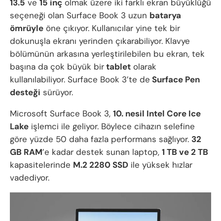
13.5
ve
15 inç
olmak üzere iki farklı ekran büyüklüğü
seçeneği olan Surface Book 3 uzun
batarya
ömrüyle
öne çıkıyor. Kullanıcılar yine tek bir
dokunuşla ekranı yerinden çıkarabiliyor. Klavye
bölümünün arkasına yerleştirilebilen bu ekran, tek
başına da çok büyük bir
tablet
olarak
kullanılabiliyor. Surface Book 3’te de
Surface Pen
desteği
sürüyor.
Microsoft Surface Book 3,
10. nesil Intel Core Ice
Lake
işlemci ile geliyor. Böylece cihazın selefine
göre yüzde 50 daha fazla performans sağlıyor.
32
GB RAM
’e kadar destek sunan laptop,
1 TB ve 2 TB
kapasitelerinde
M.2 2280 SSD
ile yüksek hızlar
vadediyor.