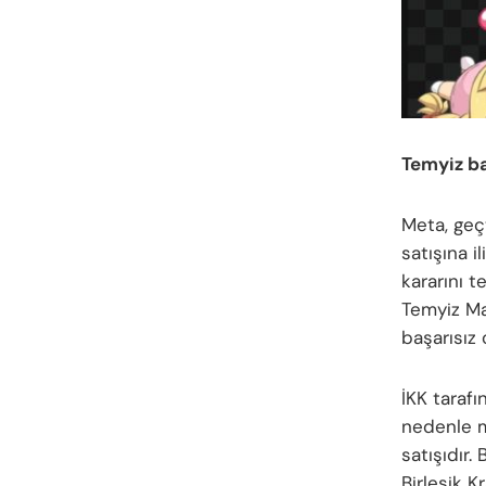
Temyiz b
Meta, geç
satışına 
kararını 
Temyiz Ma
başarısız
İKK tarafı
nedenle m
satışıdır.
Birleşik K