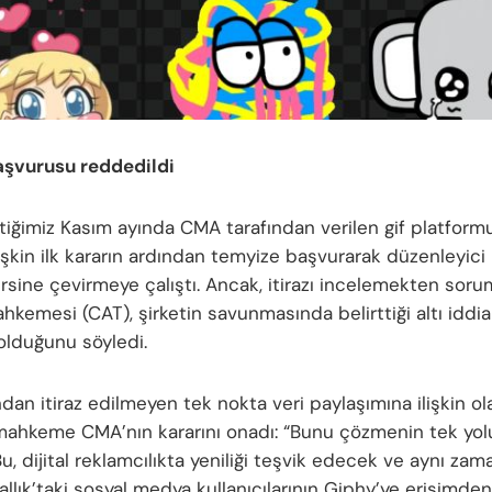
aşvurusu reddedildi
tiğimiz Kasım ayında CMA tarafından verilen gif platfor
ilişkin ilk kararın ardından temyize başvurarak düzenleyic
tersine çevirmeye çalıştı. Ancak, itirazı incelemekten sor
hkemesi (CAT), şirketin savunmasında belirttiği altı iddi
 olduğunu söyledi.
ndan itiraz edilmeyen tek nokta veri paylaşımına ilişkin ol
ahkeme CMA’nın kararını onadı: “Bunu çözmenin tek yol
 Bu, dijital reklamcılıkta yeniliği teşvik edecek ve aynı za
rallık’taki sosyal medya kullanıcılarının Giphy’ye erişimden