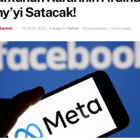
y’yi Satacak!
Sarımlı
19 Ekim 2022
Kategori:
Haber
Okuma süresi: 2 mins read