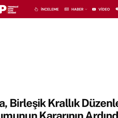
İNCELEME
HABER
VIDEO
, Birleşik Krallık Düzenl
umunun Kararının Ardın