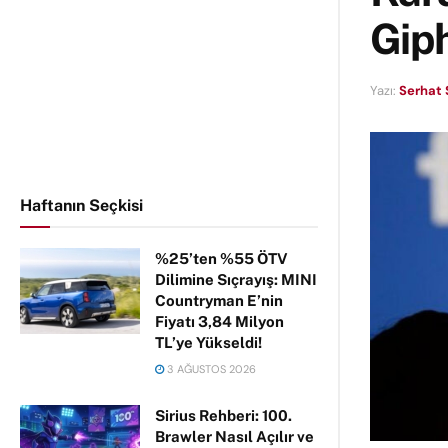
Giph
Yazı:
Serhat 
Haftanın Seçkisi
%25’ten %55 ÖTV
Dilimine Sıçrayış: MINI
Countryman E’nin
Fiyatı 3,84 Milyon
TL’ye Yükseldi!
3 AĞUSTOS 2026
Sirius Rehberi: 100.
Brawler Nasıl Açılır ve