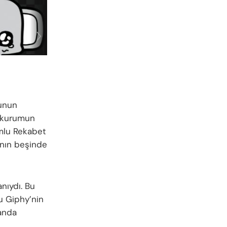
munun
i kurumun
umlu Rekabet
anın beşinde
anıydı. Bu
u Giphy’nin
manda