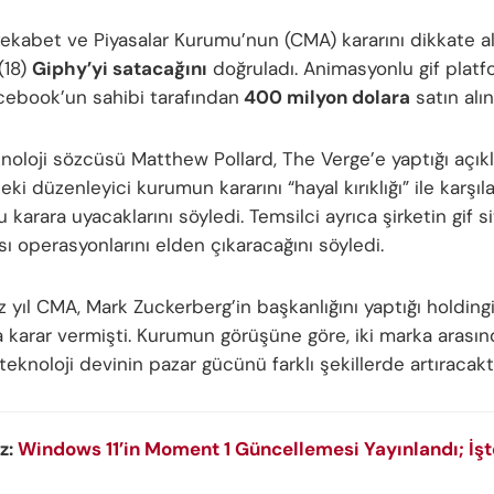
 Rekabet ve Piyasalar Kurumu’nun (CMA) kararını dikkate a
(18)
Giphy’yi satacağını
doğruladı. Animasyonlu gif plat
acebook’un sahibi tarafından
400 milyon dolara
satın alın
noloji sözcüsü Matthew Pollard, The Verge’e yaptığı açık
deki düzenleyici kurumun kararını “hayal kırıklığı” ile karşı
karara uyacaklarını söyledi. Temsilci ayrıca şirketin gif s
sı operasyonlarını elden çıkaracağını söyledi.
 yıl CMA, Mark Zuckerberg’in başkanlığını yaptığı holding
 karar vermişti. Kurumun görüşüne göre, iki marka arasın
teknoloji devinin pazar gücünü farklı şekillerde artıracaktı
z:
Windows 11’in Moment 1 Güncellemesi Yayınlandı; İşte