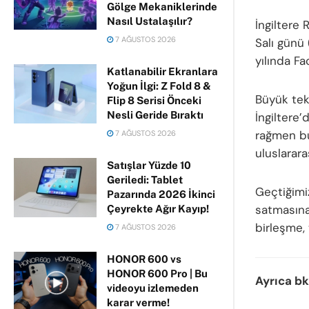
Gölge Mekaniklerinde
Nasıl Ustalaşılır?
İngiltere
7 AĞUSTOS 2026
Salı günü 
yılında F
Katlanabilir Ekranlara
Yoğun İlgi: Z Fold 8 &
Büyük tek
Flip 8 Serisi Önceki
Nesli Geride Bıraktı
İngiltere’
rağmen bu 
7 AĞUSTOS 2026
uluslarara
Satışlar Yüzde 10
Geriledi: Tablet
Geçtiğimiz
Pazarında 2026 İkinci
satmasına
Çeyrekte Ağır Kayıp!
birleşme, 
7 AĞUSTOS 2026
HONOR 600 vs
HONOR 600 Pro | Bu
Ayrıca bk
videoyu izlemeden
karar verme!