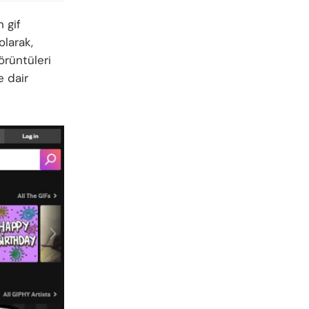
n gif
olarak,
örüntüleri
e dair