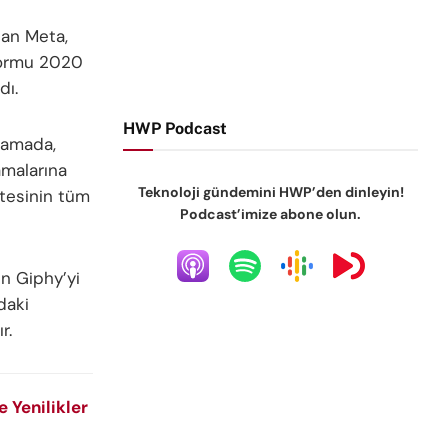
lan Meta,
formu 2020
dı.
HWP Podcast
lamada,
lamalarına
Teknoloji gündemini HWP’den dinleyin!
itesinin tüm
Podcast’imize abone olun.
in Giphy’yi
daki
r.
 Yenilikler