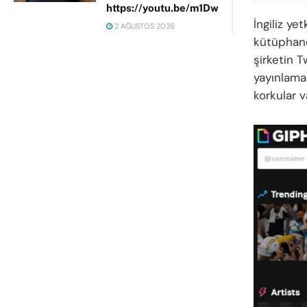
https://youtu.be/m1DwhP3lPCM
İngiliz ye
2 AĞUSTOS 2026
kütüphane
şirketin T
yayınlamak
korkular v