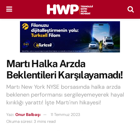
Martı Halka Arzda
Beklentileri Karşılayamadı!
Martı New York NYSE borsasında halka arzda
beklenen performansı sergileyemeyerek hayal
kırıklığı yarattı! İşte Martı'nın hikayesi!
Yazı:
Onur Balbaşı
11 Temmuz 2023
Okuma süresi: 3 mins read