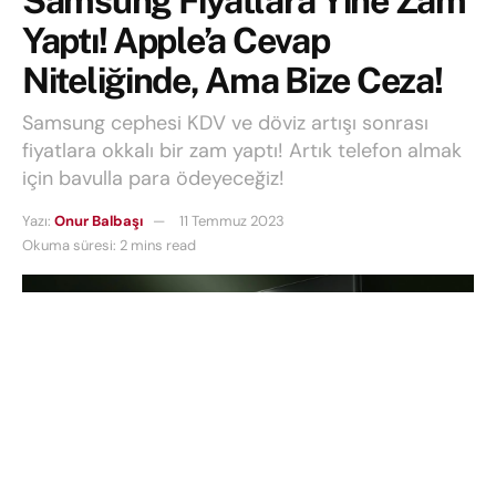
Samsung Fiyatlara Yine Zam
Yaptı! Apple’a Cevap
Niteliğinde, Ama Bize Ceza!
Samsung cephesi KDV ve döviz artışı sonrası
fiyatlara okkalı bir zam yaptı! Artık telefon almak
için bavulla para ödeyeceğiz!
Yazı:
Onur Balbaşı
11 Temmuz 2023
Okuma süresi: 2 mins read