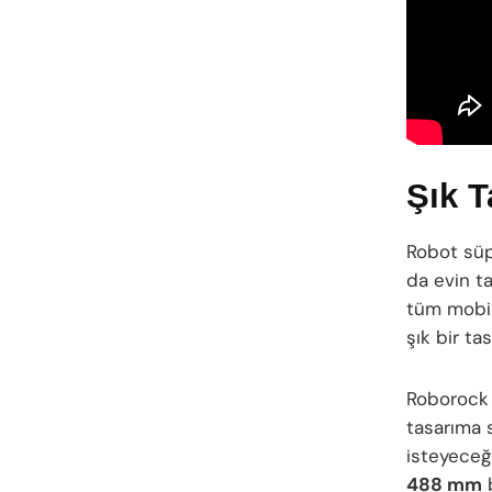
Şık T
Robot süp
da evin t
tüm mobily
şık bir ta
Roborock 
tasarıma 
isteyeceğ
488 mm
b