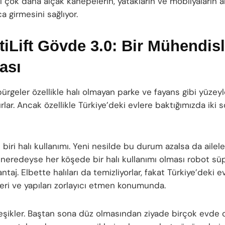
 çok daha alçak kanepelerin, yatakların ve mobilyaların a
 girmesini sağlıyor.
iLift Gövde 3.0: Bir Mühendisl
ası
ürgeler özellikle halı olmayan parke ve fayans gibi yüzey
rırlar. Ancak özellikle Türkiye’deki evlere baktığımızda iki 
biri halı kullanımı. Yeni nesilde bu durum azalsa da ailele
 neredeyse her köşede bir halı kullanımı olması robot süp
ntaj. Elbette halıları da temizliyorlar, fakat Türkiye’deki e
leri ve yapıları zorlayıcı etmen konumunda.
 eşikler. Baştan sona düz olmasından ziyade birçok evde o