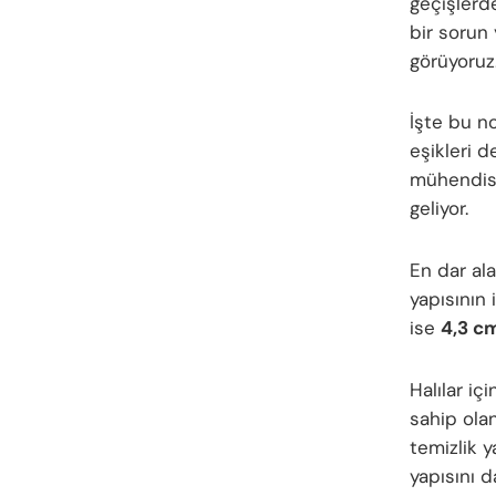
geçişlerd
bir sorun
görüyoruz
İşte bu n
eşikleri 
mühendisl
geliyor.
En dar al
yapısının
ise
4,3 c
Halılar iç
sahip ola
temizlik 
yapısını 