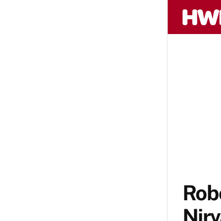
Rob
Nirv