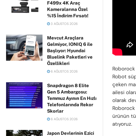
F499x 4K Araç
Kameralarına Özel
%15 İndirim Fırsatı!
3 AĞUSTOS 2026
Mevcut Araçlara
Gelmiyor, IONIQ 6 ile
Başlıyor: Hyundai
Bluelink Paketleri ve
Özellikleri
Roborock 
6 AĞUSTOS 2026
Robot süp
çeken mar
Snapdragon 8 Elite
ailesi ol
Gen 5 Ambargosu:
Temmuz Ayının En Hızlı
olarak dev
Telefonlarında Rekor
Roborock 
Skorlar
ürünün tü
6 AĞUSTOS 2026
atıyoruz.
Japon Devlerinin Ezici