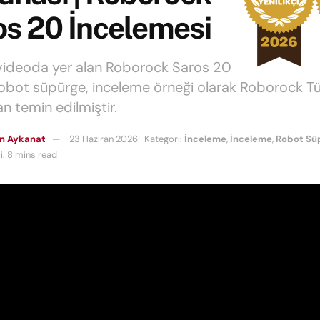
os 20 İncelemesi
videoda yer alan Roborock Saros 20
obot süpürge, inceleme örneği olarak Roborock Tü
n temin edilmiştir.
n Aykanat
23 Haziran 2026
Kategori:
İnceleme
,
İnceleme
,
Robot Sü
: 8 mins read