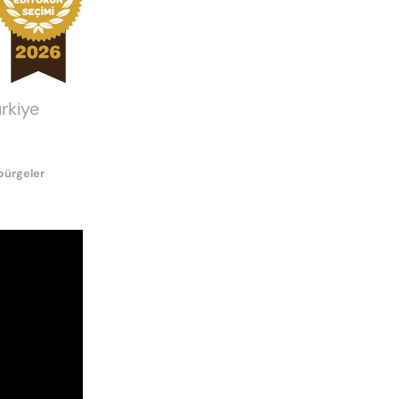
rkiye
pürgeler