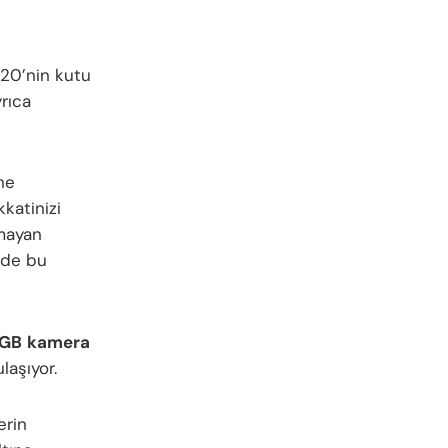
 20’nin kutu
rıca
ne
ikkatinizi
lmayan
nde bu
GB
kamera
laşıyor.
erin