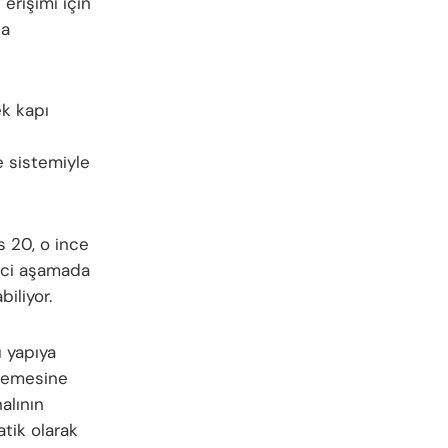
erişimi için
da
ek kapı
e sistemiyle
s 20, o ince
inci aşamada
iliyor.
ü yapıya
nlemesine
alının
tik olarak