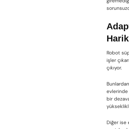
giremediği
sorunsuzca
Adapt
Harik
Robot süp
işler çıka
çıkıyor.
Bunlardan 
evlerinde
bir dezava
yükseklik
Diğer ise