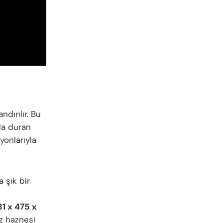
dırılır. Bu
da duran
yonlarıyla
 şık bir
81 x 475 x
z haznesi