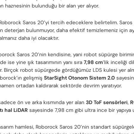
an haznesinin bulunduğu bir alan yer alıyor.
Roborock Saros 20’yi tercih edeceklere belirtelim. Saros
en deterjan bulunmuyor, daha efektif temizlemeniz için ay
lmanız daha iyi olacaktır.
orock Saros 20’nin kendisine, yani robot süpürge birimi
de ise yine şık tasarımının yanı sıra
7,98 cm
’lik inceliği d
r. Birçok robot süpürgede gördüğümüz LDS kulesi yer a
borock’ın gelişmiş
StarSight Otonom Sistem 2.0
sayesi
mamen ortadan kaldırarak sektörde devrim yaratıyor.
adece ön ve arka kısmında yer alan
3D ToF
sensörleri
,
R
atı hal LiDAR
sayesinde 7,98 cm gibi ultra ince bir yapıya u
asarım hamlesi, Roborock Saros 20’nin standart süpürgel