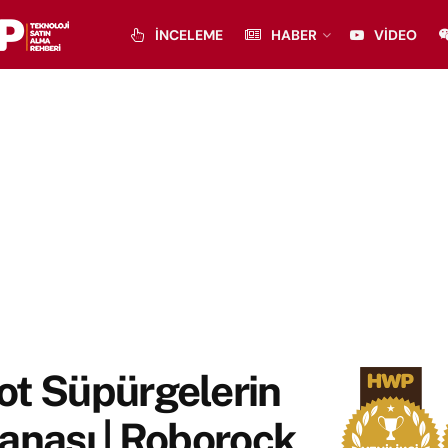
İNCELEME
HABER
VIDEO
ot Süpürgelerin
anası | Roborock