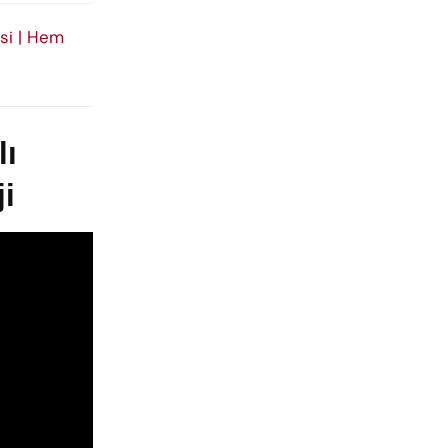
si | Hem
lı
i