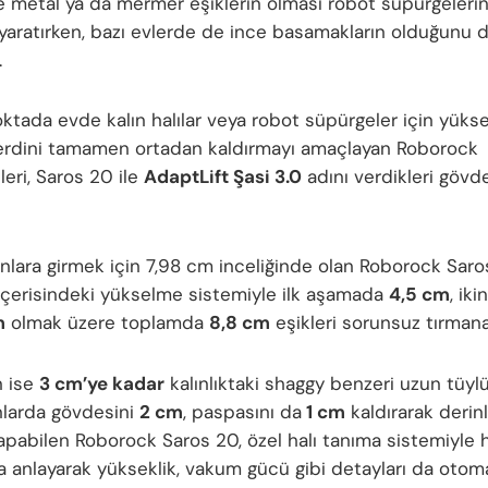
e metal ya da mermer eşiklerin olması robot süpürgelerin 
 yaratırken, bazı evlerde de ince basamakların olduğunu 
.
oktada evde kalın halılar veya robot süpürgeler için yüks
derdini tamamen ortadan kaldırmayı amaçlayan Roborock
eri, Saros 20 ile
AdaptLift Şasi 3.0
adını verdikleri gövd
anlara girmek için 7,98 cm inceliğinde olan Roborock Saro
 içerisindeki yükselme sistemiyle ilk aşamada
4,5 cm
, ik
m
olmak üzere toplamda
8,8 cm
eşikleri sorunsuz tırmanab
in ise
3 cm’ye kadar
kalınlıktaki shaggy benzeri uzun tüyl
nlarda gövdesini
2 cm
, paspasını da
1 cm
kaldırarak deri
yapabilen Roborock Saros 20, özel halı tanıma sistemiyle h
da anlayarak yükseklik, vakum gücü gibi detayları da otoma