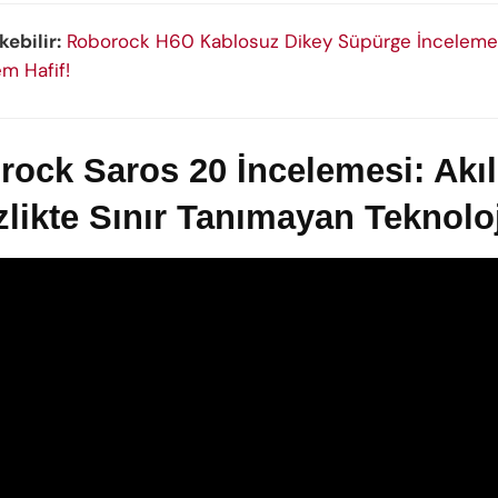
kebilir:
Roborock H60 Kablosuz Dikey Süpürge İnceleme
em Hafif!
ock Saros 20 İncelemesi: Akıl
likte Sınır Tanımayan Teknoloj