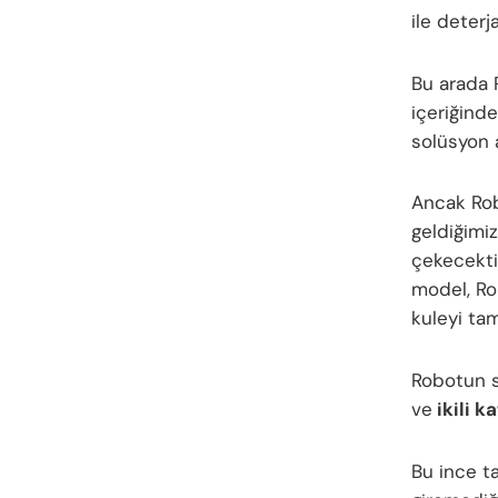
ile deterj
Bu arada 
içeriğind
solüsyon a
Ancak Rob
geldiğimiz
çekecekti
model, Ro
kuleyi ta
Robotun s
ve
ikili k
Bu ince t