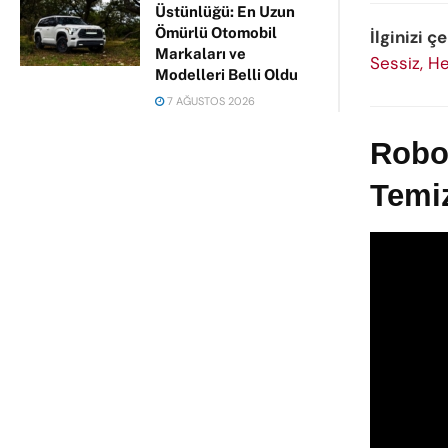
Üstünlüğü: En Uzun
Ömürlü Otomobil
İlginizi çe
Markaları ve
Sessiz, H
Modelleri Belli Oldu
7 AĞUSTOS 2026
Robor
Temiz