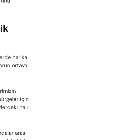
ltına
ik
lerde harika
sorun ortaya
rimizin
ürgeler için
vlerdeki halı
dalar arası