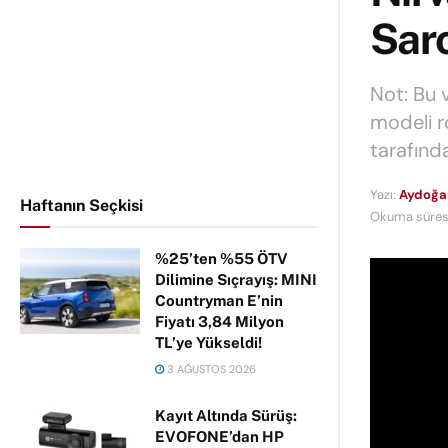
Sar
Not: Bu 
modeli r
tarafında
Yazı:
Aydoğa
Haftanın Seçkisi
Okuma süresi
%25’ten %55 ÖTV
Dilimine Sıçrayış: MINI
Countryman E’nin
Fiyatı 3,84 Milyon
TL’ye Yükseldi!
3 AĞUSTOS 2026
Kayıt Altında Sürüş:
EVOFONE’dan HP