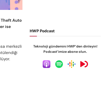
 Theft Auto
er ise
HWP Podcast
ansa merkezli
Teknoloji gündemini HWP’den dinleyin!
Podcast’imize abone olun.
tülendiği
lüyor.