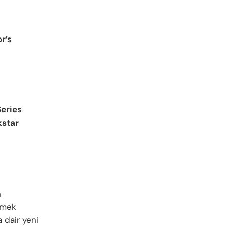
r’s
eries
kstar
n
etmek
a dair yeni