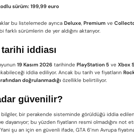
kodlu sürüm:
199,99 euro
aklar bu listelemede ayrıca
Deluxe
,
Premium
ve
Collecto
bi farklı sürümlerin de yer aldığını aktarıyor.
 tarihi iddiası
 oyunun
19 Kasım 2026
tarihinde
PlayStation 5
ve
Xbox S
ıkabileceği iddia ediliyor. Ancak bu tarih ve fiyatların
Roc
rafından doğrulanmadığı
özellikle belirtiliyor.
dar güvenilir?
 bilgiler, bir perakende sisteminde görüldüğü iddia edile
ye dayanıyor; bu yüzden fiyatların resmi olmadığını not 
 Yani şu an için en güvenli ifade, GTA 6’nın Avrupa fiyatın