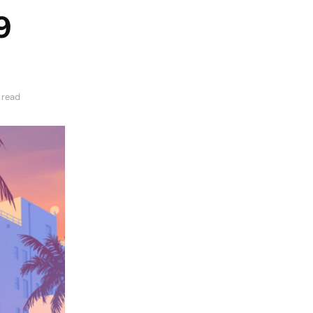
9
 read