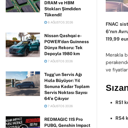
DRAM ve HBM
Stokları Şimdiden
Tükendi!
6 AĞUSTOS 2026
FNAC sist
6’nın Avr
Nissan Qashqai e-
119,99 eu
POWER’dan Guinness
Dünya Rekoru: Tek
Depoyla 1980 km
Merakla 
7 AĞUSTOS 2026
perakende
ve fiyatla
Togg’un Servis Ağı
Hızla Büyüyor: Yıl
Sızan
Sonuna Kadar Toplam
Servis Noktası Sayısı
64’e Çıkıyor
RS1 k
7 AĞUSTOS 2026
RS4 
REDMAGIC 11S Pro
PUBG, Genshin Impact