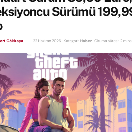
eksiyoncu Sürümü 199,9
o
Mert Gökkaya
22 Haziran 2026
Kategori:
Haber
Okuma süresi: 2 mins