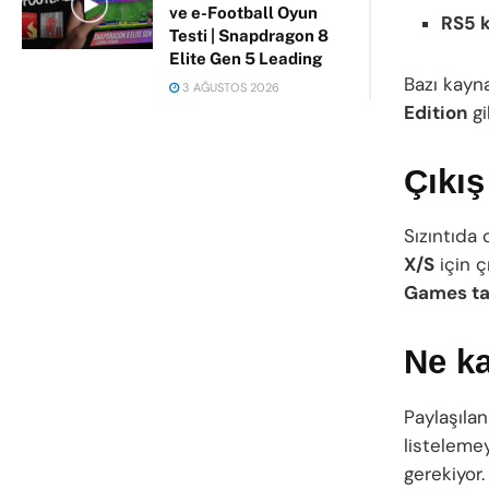
ve e-Football Oyun
RS5 
Testi | Snapdragon 8
Elite Gen 5 Leading
Bazı kayn
3 AĞUSTOS 2026
Edition
gi
Çıkış
Sızıntıda
X/S
için ç
Games ta
Ne ka
Paylaşılan
listeleme
gerekiyor.