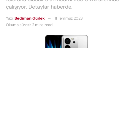
çalışıyor. Detaylar haberde.
Yazı:
Bedirhan Gürlek
11 Temmuz 2023
Okuma süresi: 2 mins read
Redmi bir süredir amiral gemisi seviyesindeki yeni
akıllı telefonu Redmi K60 Ultra üzerinde çalışıyordu.
Geldiğimiz noktada bugün ise akıllı telefonun
görselleri sızdırıldı. Detaylara bakalım.