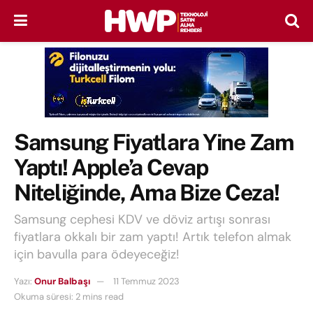
Samsung Fiyatlara Yine Zam
Yaptı! Apple’a Cevap
Niteliğinde, Ama Bize Ceza!
Samsung cephesi KDV ve döviz artışı sonrası
fiyatlara okkalı bir zam yaptı! Artık telefon almak
için bavulla para ödeyeceğiz!
Yazı:
Onur Balbaşı
11 Temmuz 2023
Okuma süresi: 2 mins read