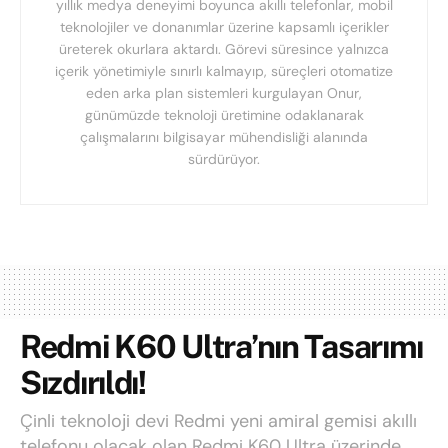
yıllık medya deneyimi boyunca akıllı telefonlar, mobil
teknolojiler ve donanımlar üzerine kapsamlı içerikler
üreterek okurlara aktardı. Görevi süresince yalnızca
içerik yönetimiyle sınırlı kalmayıp, süreçleri otomatize
eden arka plan sistemleri kurgulayan Onur,
günümüzde teknoloji üretimine odaklanarak
çalışmalarını bilgisayar mühendisliği alanında
sürdürüyor.
Redmi K60 Ultra’nın Tasarımı
Sızdırıldı!
Çinli teknoloji devi Redmi yeni amiral gemisi akıllı
telefonu olacak olan Redmi K60 Ultra üzerinde